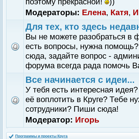
поэтому прекрасной!
))
Модераторы:
Елена
,
Катя
,
И
Для тех, кто здесь недав
Вы не можете разобраться в 
есть вопросы, нужна помощь?
сюда, задайте вопрос - адми
форума всегда рада помочь В
Все начинается с идеи...
У тебя есть интересная идея?
её воплотить в Круге? Тебе н
сотрудники? Пиши сюда!
Модератор:
Игорь
Программы и проекты Круга