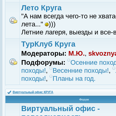
Лето Круга
"А нам всегда чего-то не хвата
лета..."
)))
Летние лагеря, выезды и все-в
ТурКлуб Круга
Модераторы:
М.Ю.
,
skvozny
Подфорумы:
Осенние похо
походы!
,
Весенние походы!
,
походы!
,
Планы на год.
Виртуальный офис КРУГА
Форум
Виртуальный офис -