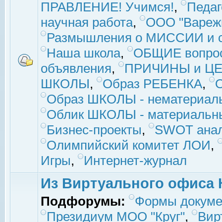
ПРАВЛЕНИЕ! Учимся!
,
Педаг
научная работа
,
ООО "Вареж
Размышления о МИССИИ и с
Наша школа
,
ОБЩИЕ вопро
объявления
,
ПРИЧИНЫ и ЦЕ
ШКОЛЫ
,
Образ РЕБЕНКА
,
Образ ШКОЛЫ - нематериаль
Облик ШКОЛЫ - материальны
Бизнес-проекты
,
SWOT ана
Олимпийский комитет ЛОИ
,
Игры
,
Интернет-журнал
Из Виртуального офиса 
Подфорумы:
Формы докуме
Президиум МОО "Круг"
,
Вир