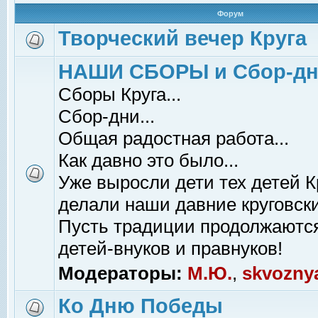
Форум
Творческий вечер Круга
НАШИ СБОРЫ и Сбор-д
Сборы Круга...
Сбор-дни...
Общая радостная работа...
Как давно это было...
Уже выросли дети тех детей К
делали наши давние круговски
Пусть традиции продолжаютс
детей-внуков и правнуков!
Модераторы:
М.Ю.
,
skvozny
Ко Дню Победы