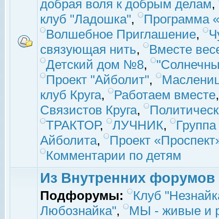
добрая воля к добрым делам
,
клуб "Ладошка"
,
Программа «
Волшебное Приглашение
,
Ч
связующая нить
,
Вместе вес
Детский дом №8
,
"Солнечны
Проект "Айболит"
,
Маслени
клуб Круга
,
Работаем вместе
Связистов Круга
,
Политическ
ТРАКТОР
,
ЛУЧНИК
,
Группа
Айболита
,
Проект «Проспект
Комментарии по детям
Из Внутренних форумов
Подфорумы:
Клуб "Незнайк
Любознайка"
,
МЫ - живые и р