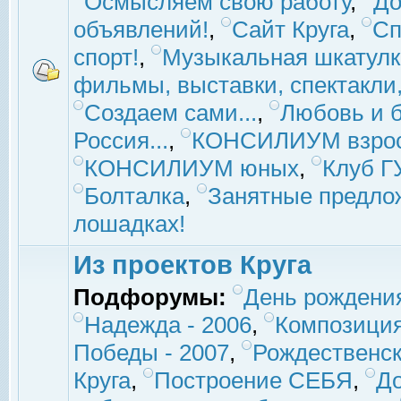
Осмысляем свою работу
,
До
объявлений!
,
Сайт Круга
,
Сп
спорт!
,
Музыкальная шкатулк
фильмы, выставки, спектакли, 
Создаем сами...
,
Любовь и б
Россия...
,
КОНСИЛИУМ взро
КОНСИЛИУМ юных
,
Клуб 
Болталка
,
Занятные предло
лошадках!
Из проектов Круга
Подфорумы:
День рождени
Надежда - 2006
,
Композиция
Победы - 2007
,
Рождественск
Круга
,
Построение СЕБЯ
,
До