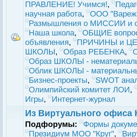
ПРАВЛЕНИЕ! Учимся!
,
Педаг
научная работа
,
ООО "Вареж
Размышления о МИССИИ и с
Наша школа
,
ОБЩИЕ вопро
объявления
,
ПРИЧИНЫ и ЦЕ
ШКОЛЫ
,
Образ РЕБЕНКА
,
Образ ШКОЛЫ - нематериаль
Облик ШКОЛЫ - материальны
Бизнес-проекты
,
SWOT ана
Олимпийский комитет ЛОИ
,
Игры
,
Интернет-журнал
Из Виртуального офиса 
Подфорумы:
Формы докуме
Президиум МОО "Круг"
,
Вир