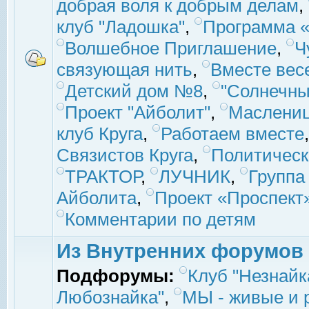
добрая воля к добрым делам
,
клуб "Ладошка"
,
Программа «
Волшебное Приглашение
,
Ч
связующая нить
,
Вместе вес
Детский дом №8
,
"Солнечны
Проект "Айболит"
,
Маслени
клуб Круга
,
Работаем вместе
Связистов Круга
,
Политическ
ТРАКТОР
,
ЛУЧНИК
,
Группа
Айболита
,
Проект «Проспект
Комментарии по детям
Из Внутренних форумов
Подфорумы:
Клуб "Незнайк
Любознайка"
,
МЫ - живые и р