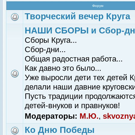
Форум
Творческий вечер Круга
НАШИ СБОРЫ и Сбор-д
Сборы Круга...
Сбор-дни...
Общая радостная работа...
Как давно это было...
Уже выросли дети тех детей К
делали наши давние круговски
Пусть традиции продолжаютс
детей-внуков и правнуков!
Модераторы:
М.Ю.
,
skvozny
Ко Дню Победы