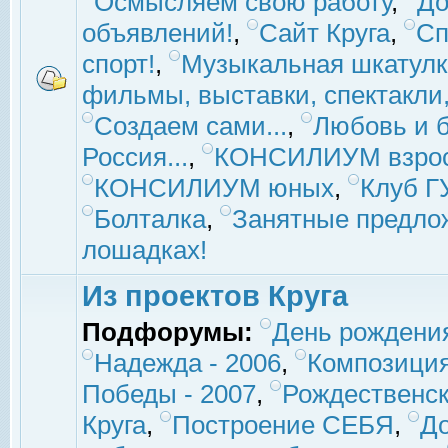
Осмысляем свою работу
,
До
объявлений!
,
Сайт Круга
,
Сп
спорт!
,
Музыкальная шкатулк
фильмы, выставки, спектакли, 
Создаем сами...
,
Любовь и б
Россия...
,
КОНСИЛИУМ взро
КОНСИЛИУМ юных
,
Клуб 
Болталка
,
Занятные предло
лошадках!
Из проектов Круга
Подфорумы:
День рождени
Надежда - 2006
,
Композиция
Победы - 2007
,
Рождественск
Круга
,
Построение СЕБЯ
,
До