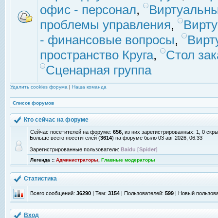
офис - персонал
,
Виртуальны
проблемы управления
,
Вирт
- финансовые вопросы
,
Вирт
пространство Круга
,
Стол зак
Сценарная группа
Удалить cookies форума
|
Наша команда
Список форумов
Кто сейчас на форуме
Сейчас посетителей на форуме:
656
, из них зарегистрированных: 1, 0 скр
Больше всего посетителей (
3614
) на форуме было 03 авг 2026, 06:33
Зарегистрированные пользователи:
Baidu [Spider]
Легенда ::
Администраторы
,
Главные модераторы
Статистика
Всего сообщений:
36290
| Тем:
3154
| Пользователей:
599
| Новый пользов
Вход