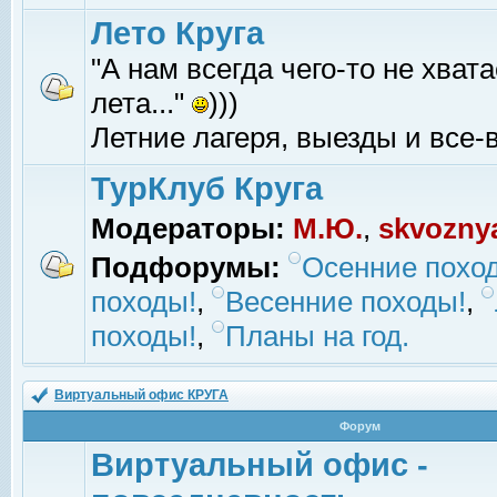
Лето Круга
"А нам всегда чего-то не хвата
лета..."
)))
Летние лагеря, выезды и все-в
ТурКлуб Круга
Модераторы:
М.Ю.
,
skvozny
Подфорумы:
Осенние похо
походы!
,
Весенние походы!
,
походы!
,
Планы на год.
Виртуальный офис КРУГА
Форум
Виртуальный офис -