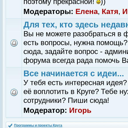
поэтому прекрасной!
))
Модераторы:
Елена
,
Катя
,
И
Для тех, кто здесь недав
Вы не можете разобраться в 
есть вопросы, нужна помощь?
сюда, задайте вопрос - адми
форума всегда рада помочь В
Все начинается с идеи...
У тебя есть интересная идея?
её воплотить в Круге? Тебе н
сотрудники? Пиши сюда!
Модератор:
Игорь
Программы и проекты Круга