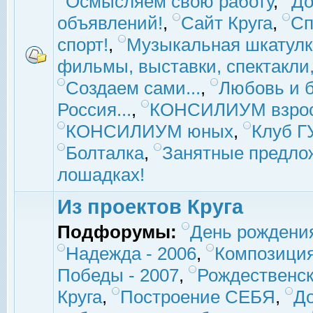
Осмысляем свою работу
,
До
объявлений!
,
Сайт Круга
,
Сп
спорт!
,
Музыкальная шкатулк
фильмы, выставки, спектакли, 
Создаем сами...
,
Любовь и б
Россия...
,
КОНСИЛИУМ взро
КОНСИЛИУМ юных
,
Клуб 
Болталка
,
Занятные предло
лошадках!
Из проектов Круга
Подфорумы:
День рождени
Надежда - 2006
,
Композиция
Победы - 2007
,
Рождественск
Круга
,
Построение СЕБЯ
,
До