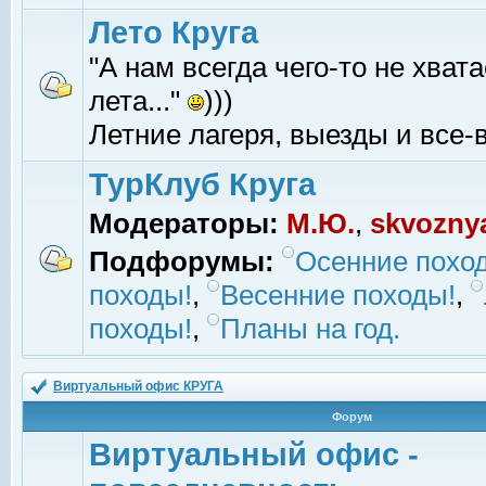
Лето Круга
"А нам всегда чего-то не хвата
лета..."
)))
Летние лагеря, выезды и все-в
ТурКлуб Круга
Модераторы:
М.Ю.
,
skvozny
Подфорумы:
Осенние похо
походы!
,
Весенние походы!
,
походы!
,
Планы на год.
Виртуальный офис КРУГА
Форум
Виртуальный офис -