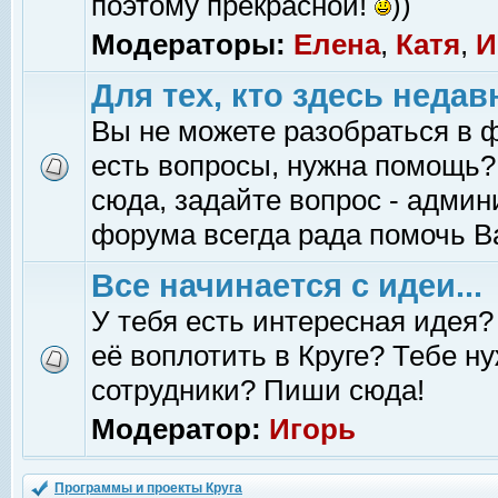
поэтому прекрасной!
))
Модераторы:
Елена
,
Катя
,
И
Для тех, кто здесь недав
Вы не можете разобраться в 
есть вопросы, нужна помощь?
сюда, задайте вопрос - адми
форума всегда рада помочь В
Все начинается с идеи...
У тебя есть интересная идея?
её воплотить в Круге? Тебе н
сотрудники? Пиши сюда!
Модератор:
Игорь
Программы и проекты Круга