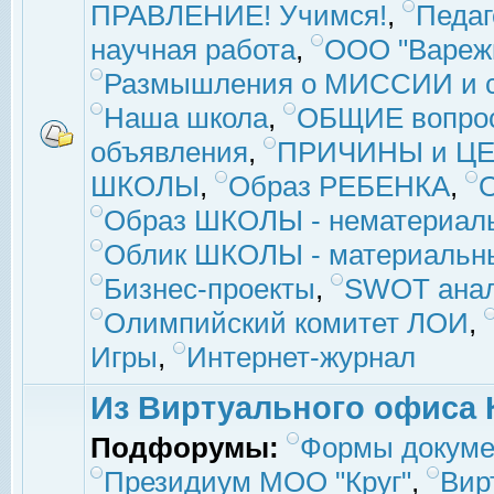
ПРАВЛЕНИЕ! Учимся!
,
Педаг
научная работа
,
ООО "Вареж
Размышления о МИССИИ и с
Наша школа
,
ОБЩИЕ вопро
объявления
,
ПРИЧИНЫ и ЦЕ
ШКОЛЫ
,
Образ РЕБЕНКА
,
Образ ШКОЛЫ - нематериаль
Облик ШКОЛЫ - материальны
Бизнес-проекты
,
SWOT ана
Олимпийский комитет ЛОИ
,
Игры
,
Интернет-журнал
Из Виртуального офиса 
Подфорумы:
Формы докуме
Президиум МОО "Круг"
,
Вир