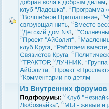
добрая воля к добрым делам
,
клуб "Ладошка"
,
Программа «
Волшебное Приглашение
,
Ч
связующая нить
,
Вместе вес
Детский дом №8
,
"Солнечны
Проект "Айболит"
,
Маслени
клуб Круга
,
Работаем вместе
Связистов Круга
,
Политическ
ТРАКТОР
,
ЛУЧНИК
,
Группа
Айболита
,
Проект «Проспект
Комментарии по детям
Из Внутренних форумов
Подфорумы:
Клуб "Незнайк
Любознайка"
,
МЫ - живые и р