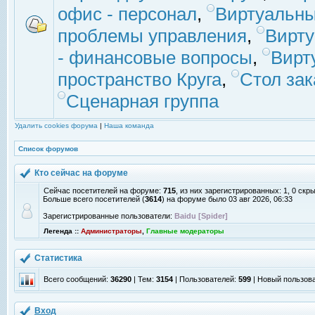
офис - персонал
,
Виртуальны
проблемы управления
,
Вирт
- финансовые вопросы
,
Вирт
пространство Круга
,
Стол зак
Сценарная группа
Удалить cookies форума
|
Наша команда
Список форумов
Кто сейчас на форуме
Сейчас посетителей на форуме:
715
, из них зарегистрированных: 1, 0 скр
Больше всего посетителей (
3614
) на форуме было 03 авг 2026, 06:33
Зарегистрированные пользователи:
Baidu [Spider]
Легенда ::
Администраторы
,
Главные модераторы
Статистика
Всего сообщений:
36290
| Тем:
3154
| Пользователей:
599
| Новый пользов
Вход