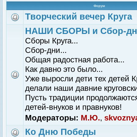
Форум
Творческий вечер Круга
НАШИ СБОРЫ и Сбор-д
Сборы Круга...
Сбор-дни...
Общая радостная работа...
Как давно это было...
Уже выросли дети тех детей К
делали наши давние круговски
Пусть традиции продолжаютс
детей-внуков и правнуков!
Модераторы:
М.Ю.
,
skvozny
Ко Дню Победы