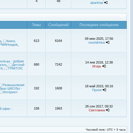
4
48
abarkhat
Темы
Сообщений
Последнее сообщение
09 июн 2025, 17:56
613
6164
а
,
Книги,
moshikhina
УРМАНоидов
,
ольцы - добрая
14 янв 2018, 12:38
680
7242
гать
,
Детский
Игорь
уб
,
ТРАКТОР
,
Размышления
18 май 2015, 00:16
192
1608
браз ШКОЛЫ -
Проня
Интернет-
26 сен 2017, 09:32
158
1963
й офис -
Светланка
Часовой пояс: UTC + 3 часа