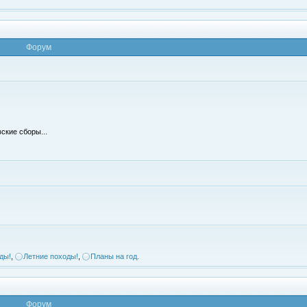
Форум
ские сборы...
ды!
,
Летние походы!
,
Планы на год.
Форум