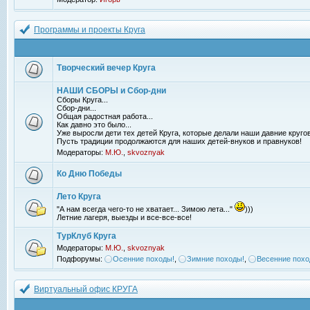
Программы и проекты Круга
Творческий вечер Круга
НАШИ СБОРЫ и Сбор-дни
Сборы Круга...
Сбор-дни...
Общая радостная работа...
Как давно это было...
Уже выросли дети тех детей Круга, которые делали наши давние кругов
Пусть традиции продолжаются для наших детей-внуков и правнуков!
Модераторы:
М.Ю.
,
skvoznyak
Ко Дню Победы
Лето Круга
"А нам всегда чего-то не хватает... Зимою лета..."
)))
Летние лагеря, выезды и все-все-все!
ТурКлуб Круга
Модераторы:
М.Ю.
,
skvoznyak
Подфорумы:
Осенние походы!
,
Зимние походы!
,
Весенние похо
Виртуальный офис КРУГА