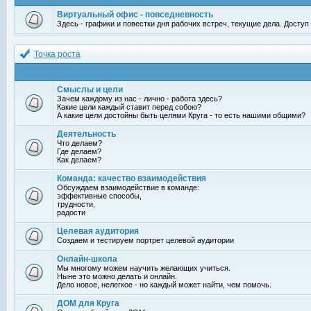
Виртуальный офис - повседневность
Здесь - графики и повестки дня рабочих встреч, текущие дела. Досту
Точка роста
Смыслы и цели
Зачем каждому из нас - лично - работа здесь?
Какие цели каждый ставит перед собою?
А какие цели достойны быть целями Круга - то есть нашими общими?
Деятельность
Что делаем?
Где делаем?
Как делаем?
Команда: качество взаимодействия
Обсуждаем взаимодействие в команде:
эффективные способы,
трудности,
радости
Целевая аудитория
Создаем и тестируем портрет целевой аудитории
Онлайн-школа
Мы многому можем научить желающих учиться.
Ныне это можно делать и онлайн.
Дело новое, нелегкое - но каждый может найти, чем помочь.
ДОМ для Круга