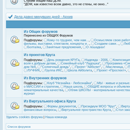
Строим общий наш ДОМ.
"ДОМ, как известно всем давно, это не стены, не окно..."
Дела давно минувших дней - Архив
Из Общих форумов
Перенесено из ОБЩИХ Форумов
Подфорумы:
Кому-то труднее, чем нам...
,
Осмысляем свою работ
фильмы, выставки, спектакли, концерты и...
,
Создаем сами...
,
Люб
Болталка
,
Занятные предложения
,
О лошадках!
Из проектов Круга
Подфорумы:
День рождения КРУГа
,
Надежда - 2006
,
Композиция
воля к добрым делам
,
Семейный клуб "Ладошка"
,
Программа «Син
дом №8
,
"Солнечный дождь"
,
Проект "Айболит"
,
Масленица
,
П
ЛУЧНИК
,
Группа ИКС
,
Школа Айболита
,
Проект «Проспект»
,
Из Внутренних форумов
Подфорумы:
Клуб "Незнайка - Любознайка"
,
МЫ - живые и разные.
о МИССИИ и стратегии
,
Наша школа
,
ОБЩИЕ вопросы и объявле
нематериальные качества
,
Облик ШКОЛЫ - материальные качества
журнал
Из Виртуального офиса Круга
Подфорумы:
Формы документов
,
Президиум МОО "Круг"
,
Вирту
финансовые вопросы
,
Виртуальное пространство Круга
,
Стол зак
Удалить cookies форума
|
Наша команда
Список форумов