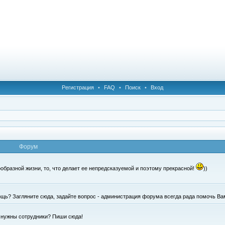
Регистрация
•
FAQ
•
Поиск
•
Вход
Форум
образной жизни, то, что делает ее непредсказуемой и поэтому прекрасной!
))
щь? Загляните сюда, задайте вопрос - администрация форума всегда рада помочь Ва
е нужны сотрудники? Пиши сюда!