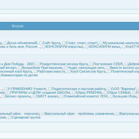
Форум
у
,
Доска объявлений!
,
Сайт Круга
,
Спорт, спорт, спорт!
,
Музыкальная шкатулк
овь и боль моя, Россия...
,
КОНСИЛИУМ взрослых
,
КОНСИЛИУМ юных
,
Клуб Г
 к Дню Победы - 2007
,
Рождественские вечера Круга
,
Построение СЕБЯ
,
Добров
ий ветер»
,
Волшебное Приглашение
,
Чудес связующая нить
,
Вместе весело ша
есенный клуб Круга
,
Работаем вместе
,
Клуб Связистов Круга
,
Политический кл
Комментарии по детям
..
,
У-ПРАВЛЕНИЕ! Учимся!
,
Педагогическая и научная работа
,
ООО "Варежка"
,
ния
,
ПРИЧИНЫ и ЦЕЛИ создания ШКОЛЫ
,
Образ РЕБЕНКА
,
Образ СЕМЬИ
,
О
,
Бизнес-проекты
,
SWOT анализ
,
Олимпийский комитет ЛОИ
,
Большие Игры
,
альный офис - персонал
,
Виртуальный офис - проблемы управления
,
Виртуальны
азов
,
Сценарная группа