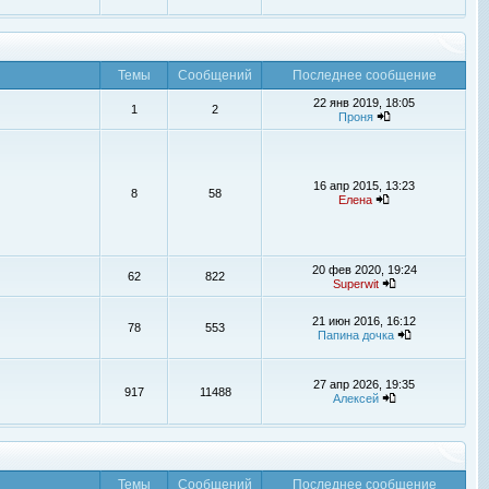
Темы
Сообщений
Последнее сообщение
22 янв 2019, 18:05
1
2
Проня
16 апр 2015, 13:23
8
58
Елена
20 фев 2020, 19:24
62
822
Superwit
21 июн 2016, 16:12
78
553
Папина дочка
27 апр 2026, 19:35
917
11488
Алексей
Темы
Сообщений
Последнее сообщение