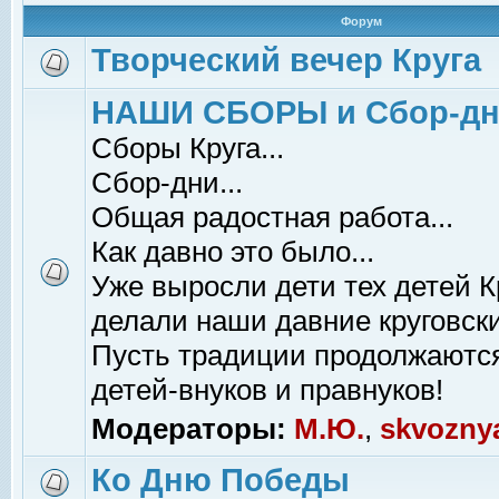
Форум
Творческий вечер Круга
НАШИ СБОРЫ и Сбор-д
Сборы Круга...
Сбор-дни...
Общая радостная работа...
Как давно это было...
Уже выросли дети тех детей К
делали наши давние круговски
Пусть традиции продолжаютс
детей-внуков и правнуков!
Модераторы:
М.Ю.
,
skvozny
Ко Дню Победы