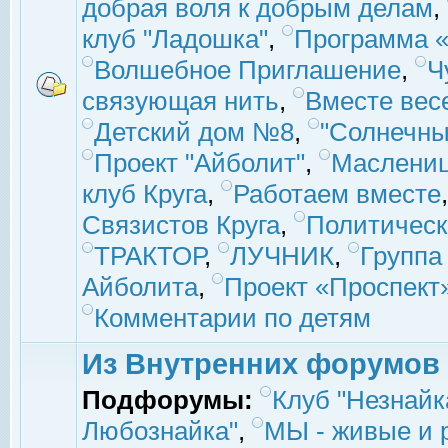
добрая воля к добрым делам
,
клуб "Ладошка"
,
Программа «
Волшебное Приглашение
,
Ч
связующая нить
,
Вместе вес
Детский дом №8
,
"Солнечны
Проект "Айболит"
,
Маслени
клуб Круга
,
Работаем вместе
Связистов Круга
,
Политическ
ТРАКТОР
,
ЛУЧНИК
,
Группа
Айболита
,
Проект «Проспект
Комментарии по детям
Из Внутренних форумов
Подфорумы:
Клуб "Незнайк
Любознайка"
,
МЫ - живые и р