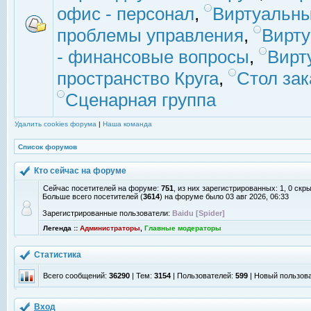
офис - персонал
,
Виртуальны
проблемы управления
,
Вирт
- финансовые вопросы
,
Вирт
пространство Круга
,
Стол зак
Сценарная группа
Удалить cookies форума
|
Наша команда
Список форумов
Кто сейчас на форуме
Сейчас посетителей на форуме:
751
, из них зарегистрированных: 1, 0 скр
Больше всего посетителей (
3614
) на форуме было 03 авг 2026, 06:33
Зарегистрированные пользователи:
Baidu [Spider]
Легенда ::
Администраторы
,
Главные модераторы
Статистика
Всего сообщений:
36290
| Тем:
3154
| Пользователей:
599
| Новый пользов
Вход