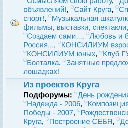
Осмысляем свою работу
,
До
объявлений!
,
Сайт Круга
,
Сп
спорт!
,
Музыкальная шкатулк
фильмы, выставки, спектакли, 
Создаем сами...
,
Любовь и б
Россия...
,
КОНСИЛИУМ взро
КОНСИЛИУМ юных
,
Клуб 
Болталка
,
Занятные предло
лошадках!
Из проектов Круга
Подфорумы:
День рождени
Надежда - 2006
,
Композиция
Победы - 2007
,
Рождественск
Круга
,
Построение СЕБЯ
,
До