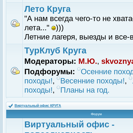
Лето Круга
"А нам всегда чего-то не хвата
лета..."
)))
Летние лагеря, выезды и все-в
ТурКлуб Круга
Модераторы:
М.Ю.
,
skvozny
Подфорумы:
Осенние похо
походы!
,
Весенние походы!
,
походы!
,
Планы на год.
Виртуальный офис КРУГА
Форум
Виртуальный офис -