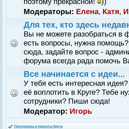
поэтому прекрасной!
))
Модераторы:
Елена
,
Катя
,
И
Для тех, кто здесь недав
Вы не можете разобраться в 
есть вопросы, нужна помощь?
сюда, задайте вопрос - адми
форума всегда рада помочь В
Все начинается с идеи...
У тебя есть интересная идея?
её воплотить в Круге? Тебе н
сотрудники? Пиши сюда!
Модератор:
Игорь
Программы и проекты Круга