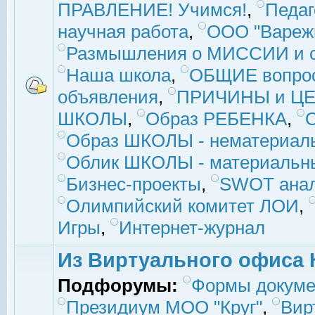
ПРАВЛЕНИЕ! Учимся!
,
Педаг
научная работа
,
ООО "Вареж
Размышления о МИССИИ и с
Наша школа
,
ОБЩИЕ вопро
объявления
,
ПРИЧИНЫ и ЦЕ
ШКОЛЫ
,
Образ РЕБЕНКА
,
Образ ШКОЛЫ - нематериаль
Облик ШКОЛЫ - материальны
Бизнес-проекты
,
SWOT ана
Олимпийский комитет ЛОИ
,
Игры
,
Интернет-журнал
Из Виртуального офиса 
Подфорумы:
Формы докуме
Президиум МОО "Круг"
,
Вир