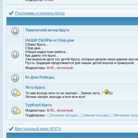
Программы и проекты Круга
Творческий вечер Круга
НАШИ СБОРЫ и Сбор-дни
Сборы Круга...
Сбор-дни...
Общая радостная работа...
Как давно это было...
Уже выросли дети тех детей Круга, которые делали наши давние кругов
Пусть традиции продолжаются для наших детей-внуков и правнуков!
Модераторы:
М.Ю.
,
skvoznyak
Ко Дню Победы
Лето Круга
"А нам всегда чего-то не хватает... Зимою лета..."
)))
Летние лагеря, выезды и все-все-все!
ТурКлуб Круга
Модераторы:
М.Ю.
,
skvoznyak
Подфорумы:
Осенние походы!
,
Зимние походы!
,
Весенние похо
Виртуальный офис КРУГА