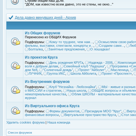
Строим общий наш ДОМ.
"ДОМ, как известно всем давно, это не стены, не окно..."
Дела давно минувших дней - Архив
Из Общих форумов
Перенесено из ОБЩИХ Форумов
Подфорумы:
Кому-то труднее, чем нам...
,
Осмысляем свою работ
фильмы, выставки, спектакли, концерты и...
,
Создаем сами...
,
Люб
Болталка
,
Занятные предложения
,
О лошадках!
Из проектов Круга
Подфорумы:
День рождения КРУГа
,
Надежда - 2006
,
Композиция
воля к добрым делам
,
Семейный клуб "Ладошка"
,
Программа «Син
дом №8
,
"Солнечный дождь"
,
Проект "Айболит"
,
Масленица
,
П
ЛУЧНИК
,
Группа ИКС
,
Школа Айболита
,
Проект «Проспект»
,
Из Внутренних форумов
Подфорумы:
Клуб "Незнайка - Любознайка"
,
МЫ - живые и разные.
о МИССИИ и стратегии
,
Наша школа
,
ОБЩИЕ вопросы и объявле
нематериальные качества
,
Облик ШКОЛЫ - материальные качества
журнал
Из Виртуального офиса Круга
Подфорумы:
Формы документов
,
Президиум МОО "Круг"
,
Вирту
финансовые вопросы
,
Виртуальное пространство Круга
,
Стол зак
Удалить cookies форума
|
Наша команда
Список форумов