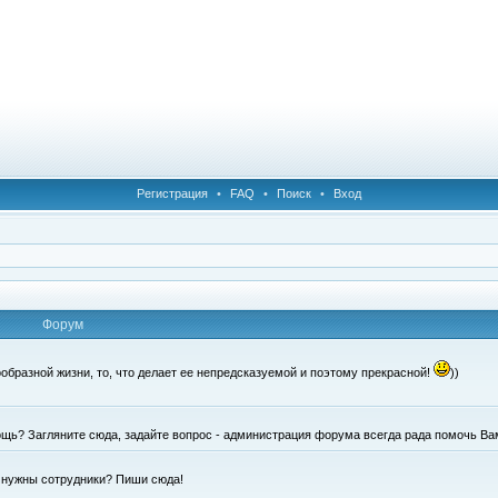
Регистрация
•
FAQ
•
Поиск
•
Вход
Форум
образной жизни, то, что делает ее непредсказуемой и поэтому прекрасной!
))
щь? Загляните сюда, задайте вопрос - администрация форума всегда рада помочь Ва
е нужны сотрудники? Пиши сюда!