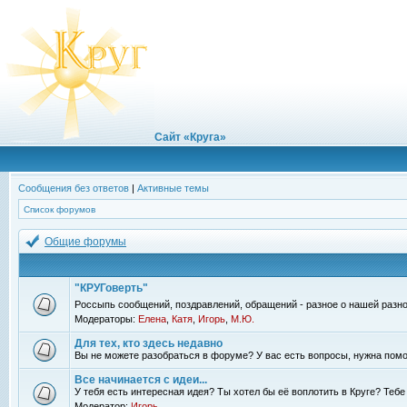
Сайт «Круга»
Сообщения без ответов
|
Активные темы
Список форумов
Общие форумы
"КРУГоверть"
Россыпь сообщений, поздравлений, обращений - разное о нашей разно
Модераторы:
Елена
,
Катя
,
Игорь
,
М.Ю.
Для тех, кто здесь недавно
Вы не можете разобраться в форуме? У вас есть вопросы, нужна помо
Все начинается с идеи...
У тебя есть интересная идея? Ты хотел бы её воплотить в Круге? Теб
Модератор:
Игорь