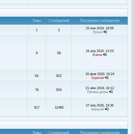
Темы
Сообщений
Последнее сообщение
22 янв 2019, 18:05
1
2
Проня
16 апр 2015, 13:23
8
58
Елена
20 фев 2020, 19:24
62
822
Superwit
21 июн 2016, 16:12
78
553
Папина дочка
27 апр 2026, 19:35
917
11488
Алексей
Темы
Сообщений
Последнее сообщение