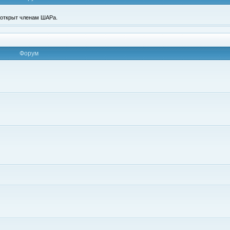
п открыт членам ШАРа.
Форум