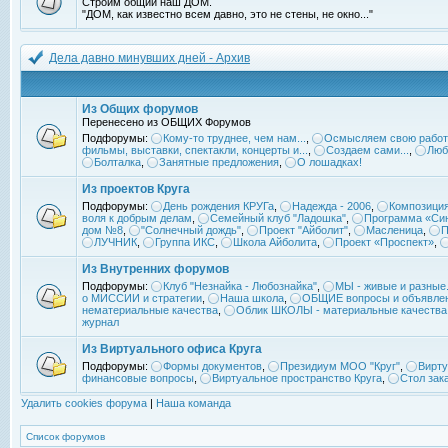
Строим общий наш ДОМ.
"ДОМ, как известно всем давно, это не стены, не окно..."
Дела давно минувших дней - Архив
Из Общих форумов
Перенесено из ОБЩИХ Форумов
Подфорумы:
Кому-то труднее, чем нам...
,
Осмысляем свою работ
фильмы, выставки, спектакли, концерты и...
,
Создаем сами...
,
Люб
Болталка
,
Занятные предложения
,
О лошадках!
Из проектов Круга
Подфорумы:
День рождения КРУГа
,
Надежда - 2006
,
Композиция
воля к добрым делам
,
Семейный клуб "Ладошка"
,
Программа «Син
дом №8
,
"Солнечный дождь"
,
Проект "Айболит"
,
Масленица
,
П
ЛУЧНИК
,
Группа ИКС
,
Школа Айболита
,
Проект «Проспект»
,
Из Внутренних форумов
Подфорумы:
Клуб "Незнайка - Любознайка"
,
МЫ - живые и разные.
о МИССИИ и стратегии
,
Наша школа
,
ОБЩИЕ вопросы и объявле
нематериальные качества
,
Облик ШКОЛЫ - материальные качества
журнал
Из Виртуального офиса Круга
Подфорумы:
Формы документов
,
Президиум МОО "Круг"
,
Вирту
финансовые вопросы
,
Виртуальное пространство Круга
,
Стол зак
Удалить cookies форума
|
Наша команда
Список форумов