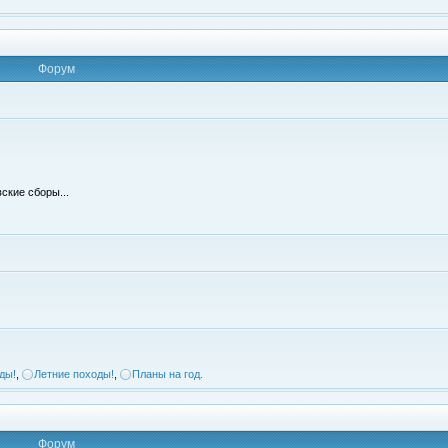
Форум
ские сборы...
ды!
,
Летние походы!
,
Планы на год.
Форум