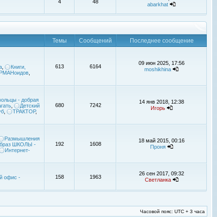
4
48
abarkhat
Темы
Сообщений
Последнее сообщение
09 июн 2025, 17:56
613
6164
а
,
Книги,
moshikhina
УРМАНоидов
,
ольцы - добрая
14 янв 2018, 12:38
680
7242
гать
,
Детский
Игорь
уб
,
ТРАКТОР
,
Размышления
18 май 2015, 00:16
192
1608
браз ШКОЛЫ -
Проня
Интернет-
26 сен 2017, 09:32
158
1963
й офис -
Светланка
Часовой пояс: UTC + 3 часа