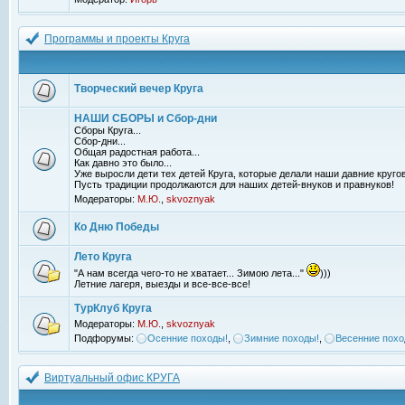
Программы и проекты Круга
Творческий вечер Круга
НАШИ СБОРЫ и Сбор-дни
Сборы Круга...
Сбор-дни...
Общая радостная работа...
Как давно это было...
Уже выросли дети тех детей Круга, которые делали наши давние кругов
Пусть традиции продолжаются для наших детей-внуков и правнуков!
Модераторы:
М.Ю.
,
skvoznyak
Ко Дню Победы
Лето Круга
"А нам всегда чего-то не хватает... Зимою лета..."
)))
Летние лагеря, выезды и все-все-все!
ТурКлуб Круга
Модераторы:
М.Ю.
,
skvoznyak
Подфорумы:
Осенние походы!
,
Зимние походы!
,
Весенние похо
Виртуальный офис КРУГА