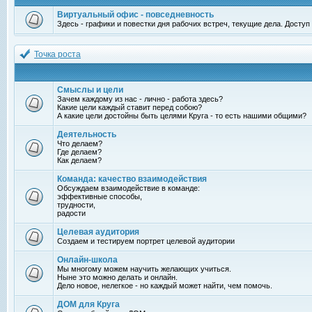
Виртуальный офис - повседневность
Здесь - графики и повестки дня рабочих встреч, текущие дела. Досту
Точка роста
Смыслы и цели
Зачем каждому из нас - лично - работа здесь?
Какие цели каждый ставит перед собою?
А какие цели достойны быть целями Круга - то есть нашими общими?
Деятельность
Что делаем?
Где делаем?
Как делаем?
Команда: качество взаимодействия
Обсуждаем взаимодействие в команде:
эффективные способы,
трудности,
радости
Целевая аудитория
Создаем и тестируем портрет целевой аудитории
Онлайн-школа
Мы многому можем научить желающих учиться.
Ныне это можно делать и онлайн.
Дело новое, нелегкое - но каждый может найти, чем помочь.
ДОМ для Круга