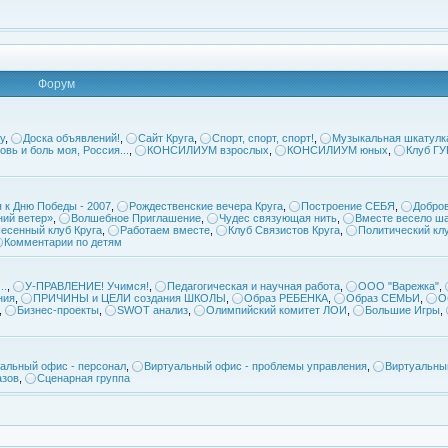
Форум
у
,
Доска объявлений!
,
Сайт Круга
,
Спорт, спорт, спорт!
,
Музыкальная шкатулк
овь и боль моя, Россия...
,
КОНСИЛИУМ взрослых
,
КОНСИЛИУМ юных
,
Клуб Г
 к Дню Победы - 2007
,
Рождественские вечера Круга
,
Построение СЕБЯ
,
Добров
ий ветер»
,
Волшебное Приглашение
,
Чудес связующая нить
,
Вместе весело ша
есенный клуб Круга
,
Работаем вместе
,
Клуб Связистов Круга
,
Политический кл
Комментарии по детям
..
,
У-ПРАВЛЕНИЕ! Учимся!
,
Педагогическая и научная работа
,
ООО "Варежка"
,
ния
,
ПРИЧИНЫ и ЦЕЛИ создания ШКОЛЫ
,
Образ РЕБЕНКА
,
Образ СЕМЬИ
,
О
,
Бизнес-проекты
,
SWOT анализ
,
Олимпийский комитет ЛОИ
,
Большие Игры
,
альный офис - персонал
,
Виртуальный офис - проблемы управления
,
Виртуальны
азов
,
Сценарная группа