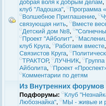
добрая воля к добрым делам
,
клуб "Ладошка"
,
Программа «
Волшебное Приглашение
,
Ч
связующая нить
,
Вместе вес
Детский дом №8
,
"Солнечны
Проект "Айболит"
,
Маслени
клуб Круга
,
Работаем вместе
Связистов Круга
,
Политическ
ТРАКТОР
,
ЛУЧНИК
,
Группа
Айболита
,
Проект «Проспект
Комментарии по детям
Из Внутренних форумов
Подфорумы:
Клуб "Незнайк
Любознайка"
,
МЫ - живые и р