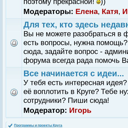
поэтому прекрасной!
))
Модераторы:
Елена
,
Катя
,
И
Для тех, кто здесь недав
Вы не можете разобраться в 
есть вопросы, нужна помощь?
сюда, задайте вопрос - адми
форума всегда рада помочь В
Все начинается с идеи...
У тебя есть интересная идея?
её воплотить в Круге? Тебе н
сотрудники? Пиши сюда!
Модератор:
Игорь
Программы и проекты Круга