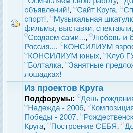
Осмысляем свою работу
,
До
объявлений!
,
Сайт Круга
,
Сп
спорт!
,
Музыкальная шкатулк
фильмы, выставки, спектакли, 
Создаем сами...
,
Любовь и б
Россия...
,
КОНСИЛИУМ взро
КОНСИЛИУМ юных
,
Клуб 
Болталка
,
Занятные предло
лошадках!
Из проектов Круга
Подфорумы:
День рождени
Надежда - 2006
,
Композиция
Победы - 2007
,
Рождественск
Круга
,
Построение СЕБЯ
,
До