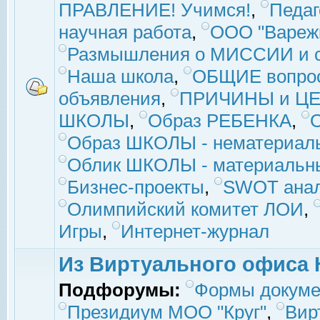
ПРАВЛЕНИЕ! Учимся!
,
Педаг
научная работа
,
ООО "Вареж
Размышления о МИССИИ и с
Наша школа
,
ОБЩИЕ вопро
объявления
,
ПРИЧИНЫ и ЦЕ
ШКОЛЫ
,
Образ РЕБЕНКА
,
Образ ШКОЛЫ - нематериаль
Облик ШКОЛЫ - материальны
Бизнес-проекты
,
SWOT ана
Олимпийский комитет ЛОИ
,
Игры
,
Интернет-журнал
Из Виртуального офиса 
Подфорумы:
Формы докуме
Президиум МОО "Круг"
,
Вир