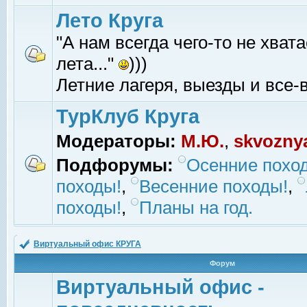
Лето Круга
"А нам всегда чего-то не хвата
лета..."
)))
Летние лагеря, выезды и все-в
ТурКлуб Круга
Модераторы:
М.Ю.
,
skvozny
Подфорумы:
Осенние похо
походы!
,
Весенние походы!
,
походы!
,
Планы на год.
Виртуальный офис КРУГА
Форум
Виртуальный офис -