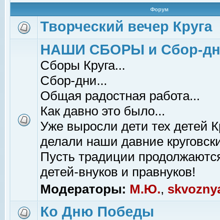
Форум
Творческий вечер Круга
НАШИ СБОРЫ и Сбор-д
Сборы Круга...
Сбор-дни...
Общая радостная работа...
Как давно это было...
Уже выросли дети тех детей К
делали наши давние круговски
Пусть традиции продолжаютс
детей-внуков и правнуков!
Модераторы:
М.Ю.
,
skvozny
Ко Дню Победы