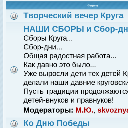
Форум
Творческий вечер Круга
НАШИ СБОРЫ и Сбор-д
Сборы Круга...
Сбор-дни...
Общая радостная работа...
Как давно это было...
Уже выросли дети тех детей К
делали наши давние круговски
Пусть традиции продолжаютс
детей-внуков и правнуков!
Модераторы:
М.Ю.
,
skvozny
Ко Дню Победы