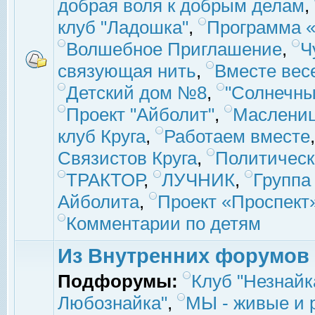
добрая воля к добрым делам
,
клуб "Ладошка"
,
Программа «
Волшебное Приглашение
,
Ч
связующая нить
,
Вместе вес
Детский дом №8
,
"Солнечны
Проект "Айболит"
,
Маслени
клуб Круга
,
Работаем вместе
Связистов Круга
,
Политическ
ТРАКТОР
,
ЛУЧНИК
,
Группа
Айболита
,
Проект «Проспект
Комментарии по детям
Из Внутренних форумов
Подфорумы:
Клуб "Незнайк
Любознайка"
,
МЫ - живые и р