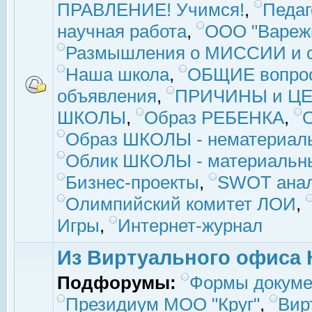
ПРАВЛЕНИЕ! Учимся!
,
Педаг
научная работа
,
ООО "Вареж
Размышления о МИССИИ и с
Наша школа
,
ОБЩИЕ вопро
объявления
,
ПРИЧИНЫ и ЦЕ
ШКОЛЫ
,
Образ РЕБЕНКА
,
Образ ШКОЛЫ - нематериаль
Облик ШКОЛЫ - материальны
Бизнес-проекты
,
SWOT ана
Олимпийский комитет ЛОИ
,
Игры
,
Интернет-журнал
Из Виртуального офиса 
Подфорумы:
Формы докуме
Президиум МОО "Круг"
,
Вир