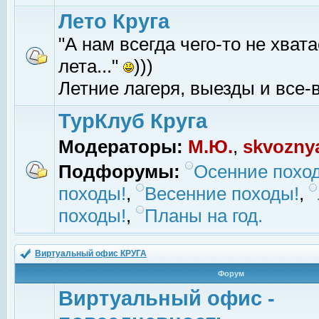
Лето Круга
"А нам всегда чего-то не хвата
лета..."
)))
Летние лагеря, выезды и все-в
ТурКлуб Круга
Модераторы:
М.Ю.
,
skvozny
Подфорумы:
Осенние похо
походы!
,
Весенние походы!
,
походы!
,
Планы на год.
Виртуальный офис КРУГА
Форум
Виртуальный офис -