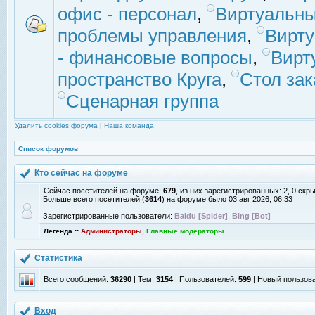
офис - персонал
,
Виртуальны
проблемы управления
,
Вирт
- финансовые вопросы
,
Вирт
пространство Круга
,
Стол зак
Сценарная группа
Удалить cookies форума
|
Наша команда
Список форумов
Кто сейчас на форуме
Сейчас посетителей на форуме:
679
, из них зарегистрированных: 2, 0 скр
Больше всего посетителей (
3614
) на форуме было 03 авг 2026, 06:33
Зарегистрированные пользователи:
Baidu [Spider]
,
Bing [Bot]
Легенда ::
Администраторы
,
Главные модераторы
Статистика
Всего сообщений:
36290
| Тем:
3154
| Пользователей:
599
| Новый пользов
Вход