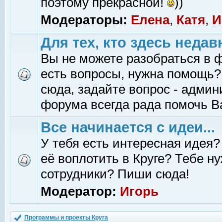
поэтому прекрасной!
))
Модераторы:
Елена
,
Катя
,
И
Для тех, кто здесь недав
Вы не можете разобраться в 
есть вопросы, нужна помощь?
сюда, задайте вопрос - адми
форума всегда рада помочь В
Все начинается с идеи...
У тебя есть интересная идея?
её воплотить в Круге? Тебе н
сотрудники? Пиши сюда!
Модератор:
Игорь
Программы и проекты Круга