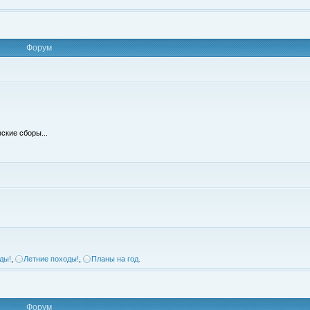
Форум
ские сборы...
ды!
,
Летние походы!
,
Планы на год.
Форум