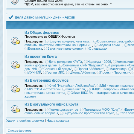
Строим общий наш ДОМ.
"ДОМ, как известно всем давно, это не стены, не окно..."
Дела давно минувших дней - Архив
Из Общих форумов
Перенесено из ОБЩИХ Форумов
Подфорумы:
Кому-то труднее, чем нам...
,
Осмысляем свою работ
фильмы, выставки, спектакли, концерты и...
,
Создаем сами...
,
Люб
Болталка
,
Занятные предложения
,
О лошадках!
Из проектов Круга
Подфорумы:
День рождения КРУГа
,
Надежда - 2006
,
Композиция
воля к добрым делам
,
Семейный клуб "Ладошка"
,
Программа «Син
дом №8
,
"Солнечный дождь"
,
Проект "Айболит"
,
Масленица
,
П
ЛУЧНИК
,
Группа ИКС
,
Школа Айболита
,
Проект «Проспект»
,
Из Внутренних форумов
Подфорумы:
Клуб "Незнайка - Любознайка"
,
МЫ - живые и разные.
о МИССИИ и стратегии
,
Наша школа
,
ОБЩИЕ вопросы и объявле
нематериальные качества
,
Облик ШКОЛЫ - материальные качества
журнал
Из Виртуального офиса Круга
Подфорумы:
Формы документов
,
Президиум МОО "Круг"
,
Вирту
финансовые вопросы
,
Виртуальное пространство Круга
,
Стол зак
Удалить cookies форума
|
Наша команда
Список форумов