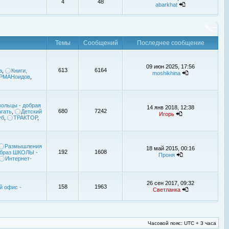
4
48
abarkhat
Темы
Сообщений
Последнее сообщение
09 июн 2025, 17:56
613
6164
а
,
Книги,
moshikhina
УРМАНоидов
,
ольцы - добрая
14 янв 2018, 12:38
680
7242
гать
,
Детский
Игорь
уб
,
ТРАКТОР
,
Размышления
18 май 2015, 00:16
192
1608
браз ШКОЛЫ -
Проня
Интернет-
26 сен 2017, 09:32
158
1963
й офис -
Светланка
Часовой пояс: UTC + 3 часа