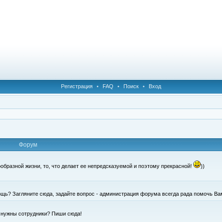
Регистрация
•
FAQ
•
Поиск
•
Вход
Форум
образной жизни, то, что делает ее непредсказуемой и поэтому прекрасной!
))
щь? Загляните сюда, задайте вопрос - администрация форума всегда рада помочь Ва
е нужны сотрудники? Пиши сюда!