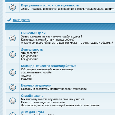
Виртуальный офис - повседневность
Здесь - графики и повестки дня рабочих встреч, текущие дела. Досту
Точка роста
Смыслы и цели
Зачем каждому из нас - лично - работа здесь?
Какие цели каждый ставит перед собою?
А какие цели достойны быть целями Круга - то есть нашими общими?
Деятельность
Что делаем?
Где делаем?
Как делаем?
Команда: качество взаимодействия
Обсуждаем взаимодействие в команде:
эффективные способы,
трудности,
радости
Целевая аудитория
Создаем и тестируем портрет целевой аудитории
Онлайн-школа
Мы многому можем научить желающих учиться.
Ныне это можно делать и онлайн.
Дело новое, нелегкое - но каждый может найти, чем помочь.
ДОМ для Круга