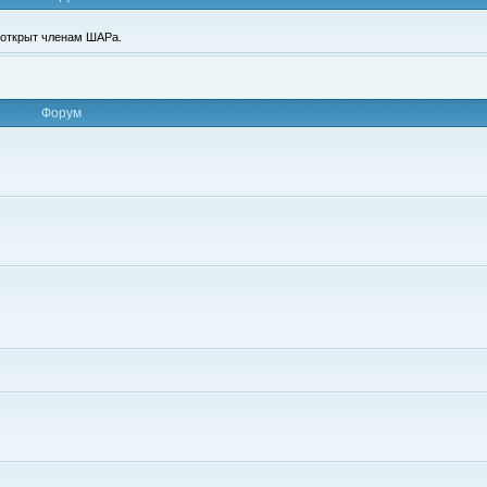
п открыт членам ШАРа.
Форум