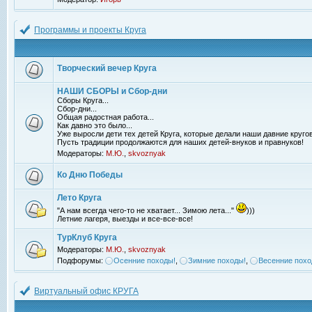
Программы и проекты Круга
Творческий вечер Круга
НАШИ СБОРЫ и Сбор-дни
Сборы Круга...
Сбор-дни...
Общая радостная работа...
Как давно это было...
Уже выросли дети тех детей Круга, которые делали наши давние кругов
Пусть традиции продолжаются для наших детей-внуков и правнуков!
Модераторы:
М.Ю.
,
skvoznyak
Ко Дню Победы
Лето Круга
"А нам всегда чего-то не хватает... Зимою лета..."
)))
Летние лагеря, выезды и все-все-все!
ТурКлуб Круга
Модераторы:
М.Ю.
,
skvoznyak
Подфорумы:
Осенние походы!
,
Зимние походы!
,
Весенние похо
Виртуальный офис КРУГА