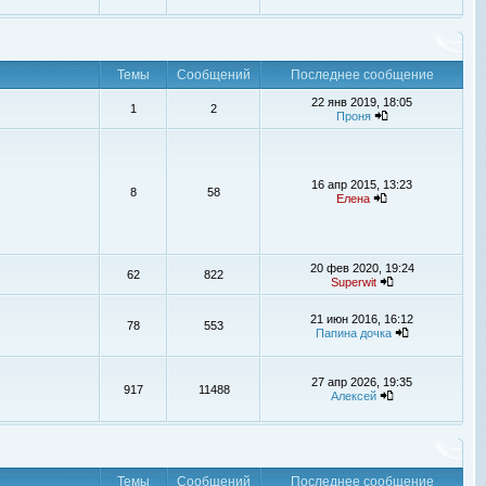
Темы
Сообщений
Последнее сообщение
22 янв 2019, 18:05
1
2
Проня
16 апр 2015, 13:23
8
58
Елена
20 фев 2020, 19:24
62
822
Superwit
21 июн 2016, 16:12
78
553
Папина дочка
27 апр 2026, 19:35
917
11488
Алексей
Темы
Сообщений
Последнее сообщение