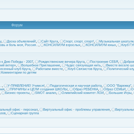
Форум
у
,
Доска объявлений!
,
Сайт Круга
,
Спорт, спорт, спорт!
,
Музыкальная шкатулк
овь и боль моя, Россия...
,
КОНСИЛИУМ взрослых
,
КОНСИЛИУМ юных
,
Клуб Г
 к Дню Победы - 2007
,
Рождественские вечера Круга
,
Построение СЕБЯ
,
Добров
ий ветер»
,
Волшебное Приглашение
,
Чудес связующая нить
,
Вместе весело ша
есенный клуб Круга
,
Работаем вместе
,
Клуб Связистов Круга
,
Политический кл
Комментарии по детям
..
,
У-ПРАВЛЕНИЕ! Учимся!
,
Педагогическая и научная работа
,
ООО "Варежка"
,
ния
,
ПРИЧИНЫ и ЦЕЛИ создания ШКОЛЫ
,
Образ РЕБЕНКА
,
Образ СЕМЬИ
,
О
,
Бизнес-проекты
,
SWOT анализ
,
Олимпийский комитет ЛОИ
,
Большие Игры
,
альный офис - персонал
,
Виртуальный офис - проблемы управления
,
Виртуальны
азов
,
Сценарная группа