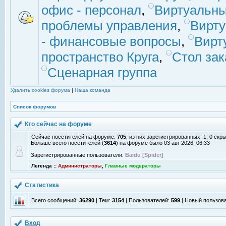
офис - персонал
,
Виртуальны
проблемы управления
,
Вирт
- финансовые вопросы
,
Вирт
пространство Круга
,
Стол зак
Сценарная группа
Удалить cookies форума
|
Наша команда
Список форумов
Кто сейчас на форуме
Сейчас посетителей на форуме:
705
, из них зарегистрированных: 1, 0 скр
Больше всего посетителей (
3614
) на форуме было 03 авг 2026, 06:33
Зарегистрированные пользователи:
Baidu [Spider]
Легенда ::
Администраторы
,
Главные модераторы
Статистика
Всего сообщений:
36290
| Тем:
3154
| Пользователей:
599
| Новый пользов
Вход