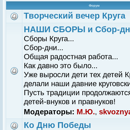
Форум
Творческий вечер Круга
НАШИ СБОРЫ и Сбор-д
Сборы Круга...
Сбор-дни...
Общая радостная работа...
Как давно это было...
Уже выросли дети тех детей К
делали наши давние круговски
Пусть традиции продолжаютс
детей-внуков и правнуков!
Модераторы:
М.Ю.
,
skvozny
Ко Дню Победы