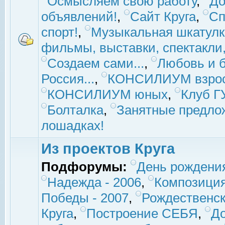
Осмысляем свою работу
,
До
объявлений!
,
Сайт Круга
,
Сп
спорт!
,
Музыкальная шкатулк
фильмы, выставки, спектакли, 
Создаем сами...
,
Любовь и б
Россия...
,
КОНСИЛИУМ взро
КОНСИЛИУМ юных
,
Клуб 
Болталка
,
Занятные предло
лошадках!
Из проектов Круга
Подфорумы:
День рождени
Надежда - 2006
,
Композиция
Победы - 2007
,
Рождественск
Круга
,
Построение СЕБЯ
,
До