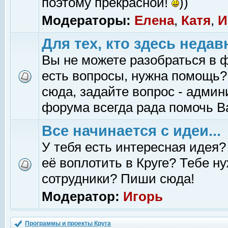
поэтому прекрасной!
))
Модераторы:
Елена
,
Катя
,
И
Для тех, кто здесь недав
Вы не можете разобраться в 
есть вопросы, нужна помощь?
сюда, задайте вопрос - адми
форума всегда рада помочь В
Все начинается с идеи...
У тебя есть интересная идея?
её воплотить в Круге? Тебе н
сотрудники? Пиши сюда!
Модератор:
Игорь
Программы и проекты Круга