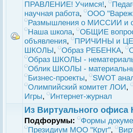
ПРАВЛЕНИЕ! Учимся!
,
Педаг
научная работа
,
ООО "Вареж
Размышления о МИССИИ и с
Наша школа
,
ОБЩИЕ вопро
объявления
,
ПРИЧИНЫ и ЦЕ
ШКОЛЫ
,
Образ РЕБЕНКА
,
Образ ШКОЛЫ - нематериаль
Облик ШКОЛЫ - материальны
Бизнес-проекты
,
SWOT ана
Олимпийский комитет ЛОИ
,
Игры
,
Интернет-журнал
Из Виртуального офиса 
Подфорумы:
Формы докуме
Президиум МОО "Круг"
,
Вир