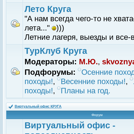
Лето Круга
"А нам всегда чего-то не хвата
лета..."
)))
Летние лагеря, выезды и все-в
ТурКлуб Круга
Модераторы:
М.Ю.
,
skvozny
Подфорумы:
Осенние похо
походы!
,
Весенние походы!
,
походы!
,
Планы на год.
Виртуальный офис КРУГА
Форум
Виртуальный офис -