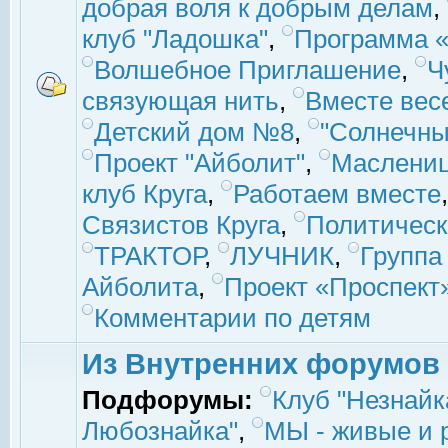
добрая воля к добрым делам
,
клуб "Ладошка"
,
Программа «
Волшебное Приглашение
,
Ч
связующая нить
,
Вместе вес
Детский дом №8
,
"Солнечны
Проект "Айболит"
,
Маслени
клуб Круга
,
Работаем вместе
Связистов Круга
,
Политическ
ТРАКТОР
,
ЛУЧНИК
,
Группа
Айболита
,
Проект «Проспект
Комментарии по детям
Из Внутренних форумов
Подфорумы:
Клуб "Незнайк
Любознайка"
,
МЫ - живые и р