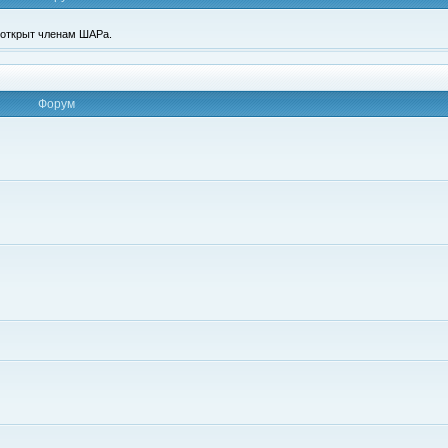
п открыт членам ШАРа.
Форум