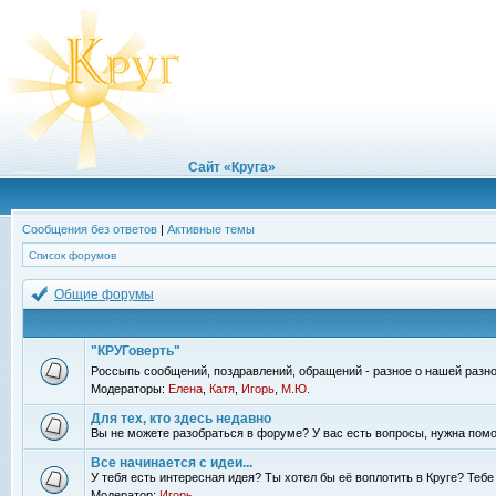
Сайт «Круга»
Сообщения без ответов
|
Активные темы
Список форумов
Общие форумы
"КРУГоверть"
Россыпь сообщений, поздравлений, обращений - разное о нашей разно
Модераторы:
Елена
,
Катя
,
Игорь
,
М.Ю.
Для тех, кто здесь недавно
Вы не можете разобраться в форуме? У вас есть вопросы, нужна помо
Все начинается с идеи...
У тебя есть интересная идея? Ты хотел бы её воплотить в Круге? Теб
Модератор:
Игорь