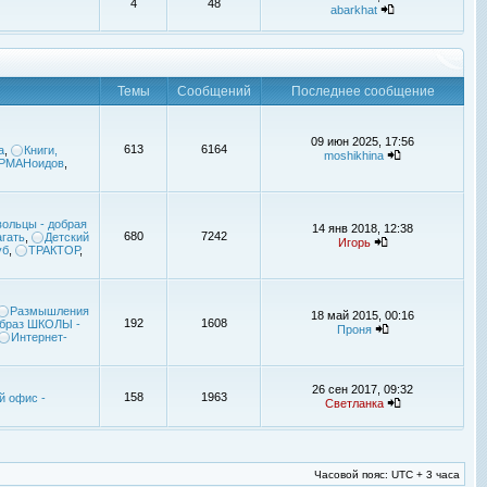
4
48
abarkhat
Темы
Сообщений
Последнее сообщение
09 июн 2025, 17:56
613
6164
а
,
Книги,
moshikhina
УРМАНоидов
,
ольцы - добрая
14 янв 2018, 12:38
680
7242
гать
,
Детский
Игорь
уб
,
ТРАКТОР
,
Размышления
18 май 2015, 00:16
192
1608
браз ШКОЛЫ -
Проня
Интернет-
26 сен 2017, 09:32
158
1963
й офис -
Светланка
Часовой пояс: UTC + 3 часа