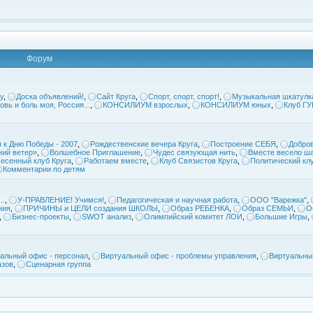
Форум
у
,
Доска объявлений!
,
Сайт Круга
,
Спорт, спорт, спорт!
,
Музыкальная шкатулк
овь и боль моя, Россия...
,
КОНСИЛИУМ взрослых
,
КОНСИЛИУМ юных
,
Клуб Г
 к Дню Победы - 2007
,
Рождественские вечера Круга
,
Построение СЕБЯ
,
Добров
ий ветер»
,
Волшебное Приглашение
,
Чудес связующая нить
,
Вместе весело ша
есенный клуб Круга
,
Работаем вместе
,
Клуб Связистов Круга
,
Политический кл
Комментарии по детям
..
,
У-ПРАВЛЕНИЕ! Учимся!
,
Педагогическая и научная работа
,
ООО "Варежка"
,
ния
,
ПРИЧИНЫ и ЦЕЛИ создания ШКОЛЫ
,
Образ РЕБЕНКА
,
Образ СЕМЬИ
,
О
,
Бизнес-проекты
,
SWOT анализ
,
Олимпийский комитет ЛОИ
,
Большие Игры
,
альный офис - персонал
,
Виртуальный офис - проблемы управления
,
Виртуальны
азов
,
Сценарная группа