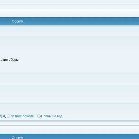
Форум
ские сборы...
ды!
,
Летние походы!
,
Планы на год.
Форум