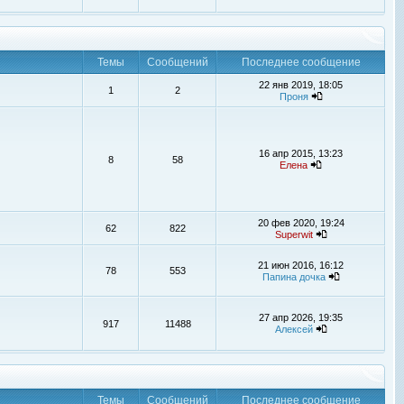
Темы
Сообщений
Последнее сообщение
22 янв 2019, 18:05
1
2
Проня
16 апр 2015, 13:23
8
58
Елена
20 фев 2020, 19:24
62
822
Superwit
21 июн 2016, 16:12
78
553
Папина дочка
27 апр 2026, 19:35
917
11488
Алексей
Темы
Сообщений
Последнее сообщение