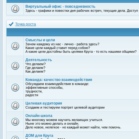
Виртуальный офис - повседневность
Здесь - графики и повестки дня рабочих встреч, текущие дела. Досту
Точка роста
Смыслы и цели
Зачем каждому из нас - лично - работа здесь?
Какие цели каждый ставит перед собою?
А какие цели достойны быть целями Круга - то есть нашими общими?
Деятельность
Что делаем?
Где делаем?
Как делаем?
Команда: качество взаимодействия
Обсуждаем взаимодействие в команде:
эффективные способы,
трудности,
радости
Целевая аудитория
Создаем и тестируем портрет целевой аудитории
Онлайн-школа
Мы многому можем научить желающих учиться.
Ныне это можно делать и онлайн.
Дело новое, нелегкое - но каждый может найти, чем помочь.
ДОМ для Круга