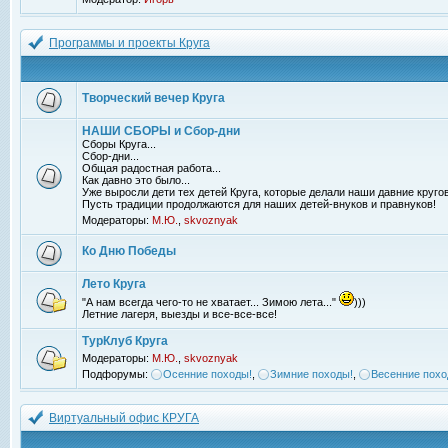
Программы и проекты Круга
Творческий вечер Круга
НАШИ СБОРЫ и Сбор-дни
Сборы Круга...
Сбор-дни...
Общая радостная работа...
Как давно это было...
Уже выросли дети тех детей Круга, которые делали наши давние кругов
Пусть традиции продолжаются для наших детей-внуков и правнуков!
Модераторы:
М.Ю.
,
skvoznyak
Ко Дню Победы
Лето Круга
"А нам всегда чего-то не хватает... Зимою лета..."
)))
Летние лагеря, выезды и все-все-все!
ТурКлуб Круга
Модераторы:
М.Ю.
,
skvoznyak
Подфорумы:
Осенние походы!
,
Зимние походы!
,
Весенние похо
Виртуальный офис КРУГА