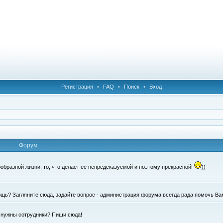
Регистрация
•
FAQ
•
Поиск
•
Вход
Форум
образной жизни, то, что делает ее непредсказуемой и поэтому прекрасной!
))
щь? Загляните сюда, задайте вопрос - администрация форума всегда рада помочь Ва
е нужны сотрудники? Пиши сюда!