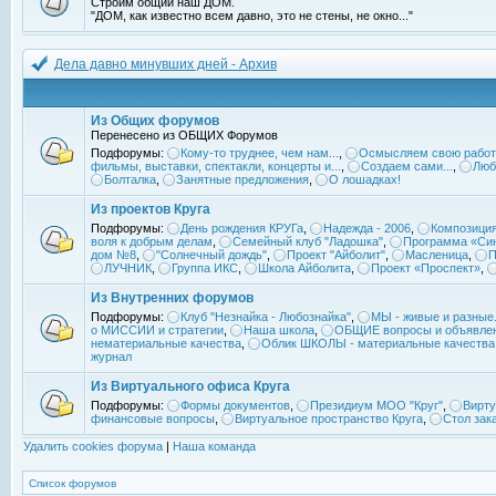
Строим общий наш ДОМ.
"ДОМ, как известно всем давно, это не стены, не окно..."
Дела давно минувших дней - Архив
Из Общих форумов
Перенесено из ОБЩИХ Форумов
Подфорумы:
Кому-то труднее, чем нам...
,
Осмысляем свою работ
фильмы, выставки, спектакли, концерты и...
,
Создаем сами...
,
Люб
Болталка
,
Занятные предложения
,
О лошадках!
Из проектов Круга
Подфорумы:
День рождения КРУГа
,
Надежда - 2006
,
Композиция
воля к добрым делам
,
Семейный клуб "Ладошка"
,
Программа «Син
дом №8
,
"Солнечный дождь"
,
Проект "Айболит"
,
Масленица
,
П
ЛУЧНИК
,
Группа ИКС
,
Школа Айболита
,
Проект «Проспект»
,
Из Внутренних форумов
Подфорумы:
Клуб "Незнайка - Любознайка"
,
МЫ - живые и разные.
о МИССИИ и стратегии
,
Наша школа
,
ОБЩИЕ вопросы и объявле
нематериальные качества
,
Облик ШКОЛЫ - материальные качества
журнал
Из Виртуального офиса Круга
Подфорумы:
Формы документов
,
Президиум МОО "Круг"
,
Вирту
финансовые вопросы
,
Виртуальное пространство Круга
,
Стол зак
Удалить cookies форума
|
Наша команда
Список форумов