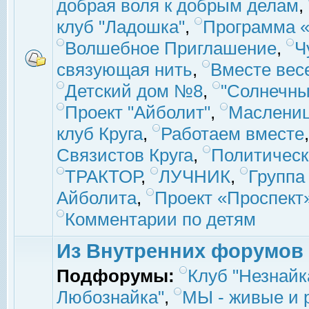
добрая воля к добрым делам
,
клуб "Ладошка"
,
Программа «
Волшебное Приглашение
,
Ч
связующая нить
,
Вместе вес
Детский дом №8
,
"Солнечны
Проект "Айболит"
,
Маслени
клуб Круга
,
Работаем вместе
Связистов Круга
,
Политическ
ТРАКТОР
,
ЛУЧНИК
,
Группа
Айболита
,
Проект «Проспект
Комментарии по детям
Из Внутренних форумов
Подфорумы:
Клуб "Незнайк
Любознайка"
,
МЫ - живые и р