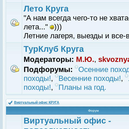
Лето Круга
"А нам всегда чего-то не хвата
лета..."
)))
Летние лагеря, выезды и все-в
ТурКлуб Круга
Модераторы:
М.Ю.
,
skvozny
Подфорумы:
Осенние похо
походы!
,
Весенние походы!
,
походы!
,
Планы на год.
Виртуальный офис КРУГА
Форум
Виртуальный офис -