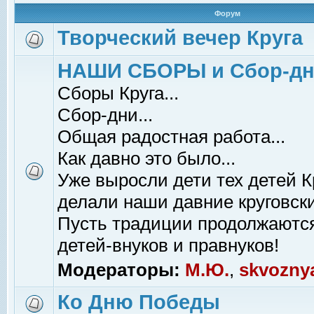
Форум
Творческий вечер Круга
НАШИ СБОРЫ и Сбор-д
Сборы Круга...
Сбор-дни...
Общая радостная работа...
Как давно это было...
Уже выросли дети тех детей К
делали наши давние круговски
Пусть традиции продолжаютс
детей-внуков и правнуков!
Модераторы:
М.Ю.
,
skvozny
Ко Дню Победы