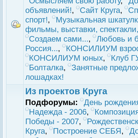
Осмысляем свою работу
,
До
объявлений!
,
Сайт Круга
,
Сп
спорт!
,
Музыкальная шкатулк
фильмы, выставки, спектакли, 
Создаем сами...
,
Любовь и б
Россия...
,
КОНСИЛИУМ взро
КОНСИЛИУМ юных
,
Клуб 
Болталка
,
Занятные предло
лошадках!
Из проектов Круга
Подфорумы:
День рождени
Надежда - 2006
,
Композиция
Победы - 2007
,
Рождественск
Круга
,
Построение СЕБЯ
,
До