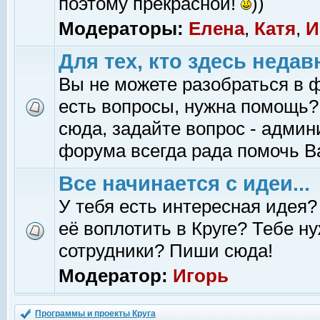
поэтому прекрасной!
))
Модераторы:
Елена
,
Катя
,
И
Для тех, кто здесь недав
Вы не можете разобраться в 
есть вопросы, нужна помощь?
сюда, задайте вопрос - адми
форума всегда рада помочь В
Все начинается с идеи...
У тебя есть интересная идея?
её воплотить в Круге? Тебе н
сотрудники? Пиши сюда!
Модератор:
Игорь
Программы и проекты Круга