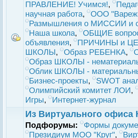
ПРАВЛЕНИЕ! Учимся!
,
Педаг
научная работа
,
ООО "Вареж
Размышления о МИССИИ и с
Наша школа
,
ОБЩИЕ вопро
объявления
,
ПРИЧИНЫ и ЦЕ
ШКОЛЫ
,
Образ РЕБЕНКА
,
Образ ШКОЛЫ - нематериаль
Облик ШКОЛЫ - материальны
Бизнес-проекты
,
SWOT ана
Олимпийский комитет ЛОИ
,
Игры
,
Интернет-журнал
Из Виртуального офиса 
Подфорумы:
Формы докуме
Президиум МОО "Круг"
,
Вир