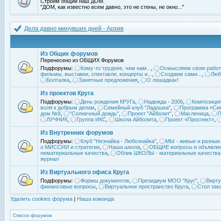
Строим общий наш ДОМ.
"ДОМ, как известно всем давно, это не стены, не окно..."
Дела давно минувших дней - Архив
Из Общих форумов
Перенесено из ОБЩИХ Форумов
Подфорумы:
Кому-то труднее, чем нам...
,
Осмысляем свою работ
фильмы, выставки, спектакли, концерты и...
,
Создаем сами...
,
Люб
Болталка
,
Занятные предложения
,
О лошадках!
Из проектов Круга
Подфорумы:
День рождения КРУГа
,
Надежда - 2006
,
Композиция
воля к добрым делам
,
Семейный клуб "Ладошка"
,
Программа «Син
дом №8
,
"Солнечный дождь"
,
Проект "Айболит"
,
Масленица
,
П
ЛУЧНИК
,
Группа ИКС
,
Школа Айболита
,
Проект «Проспект»
,
Из Внутренних форумов
Подфорумы:
Клуб "Незнайка - Любознайка"
,
МЫ - живые и разные.
о МИССИИ и стратегии
,
Наша школа
,
ОБЩИЕ вопросы и объявле
нематериальные качества
,
Облик ШКОЛЫ - материальные качества
журнал
Из Виртуального офиса Круга
Подфорумы:
Формы документов
,
Президиум МОО "Круг"
,
Вирту
финансовые вопросы
,
Виртуальное пространство Круга
,
Стол зак
Удалить cookies форума
|
Наша команда
Список форумов