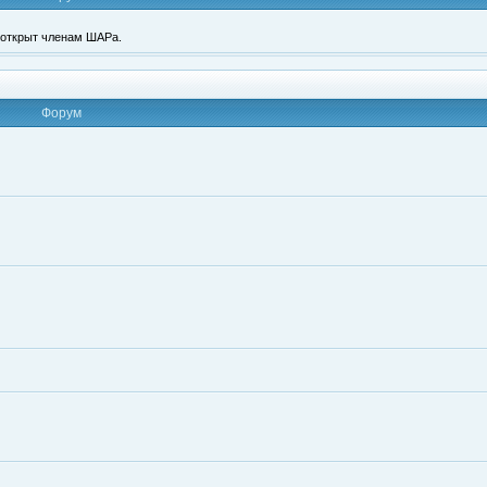
п открыт членам ШАРа.
Форум