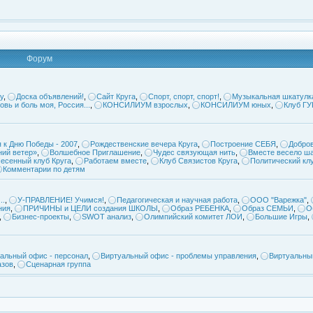
Форум
у
,
Доска объявлений!
,
Сайт Круга
,
Спорт, спорт, спорт!
,
Музыкальная шкатулк
овь и боль моя, Россия...
,
КОНСИЛИУМ взрослых
,
КОНСИЛИУМ юных
,
Клуб Г
 к Дню Победы - 2007
,
Рождественские вечера Круга
,
Построение СЕБЯ
,
Добров
ий ветер»
,
Волшебное Приглашение
,
Чудес связующая нить
,
Вместе весело ша
есенный клуб Круга
,
Работаем вместе
,
Клуб Связистов Круга
,
Политический кл
Комментарии по детям
..
,
У-ПРАВЛЕНИЕ! Учимся!
,
Педагогическая и научная работа
,
ООО "Варежка"
,
ния
,
ПРИЧИНЫ и ЦЕЛИ создания ШКОЛЫ
,
Образ РЕБЕНКА
,
Образ СЕМЬИ
,
О
,
Бизнес-проекты
,
SWOT анализ
,
Олимпийский комитет ЛОИ
,
Большие Игры
,
альный офис - персонал
,
Виртуальный офис - проблемы управления
,
Виртуальны
азов
,
Сценарная группа