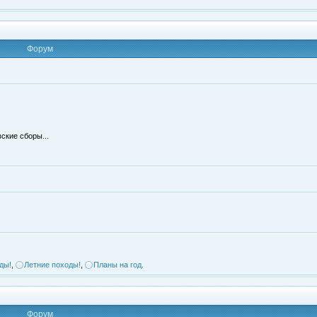
Форум
ские сборы...
ды!
,
Летние походы!
,
Планы на год.
Форум