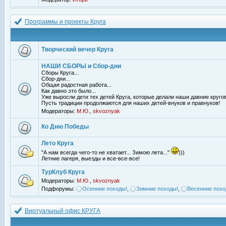
Программы и проекты Круга
Творческий вечер Круга
НАШИ СБОРЫ и Сбор-дни
Сборы Круга...
Сбор-дни...
Общая радостная работа...
Как давно это было...
Уже выросли дети тех детей Круга, которые делали наши давние кругов
Пусть традиции продолжаются для наших детей-внуков и правнуков!
Модераторы:
М.Ю.
,
skvoznyak
Ко Дню Победы
Лето Круга
"А нам всегда чего-то не хватает... Зимою лета..."
)))
Летние лагеря, выезды и все-все-все!
ТурКлуб Круга
Модераторы:
М.Ю.
,
skvoznyak
Подфорумы:
Осенние походы!
,
Зимние походы!
,
Весенние похо
Виртуальный офис КРУГА