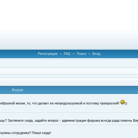
Регистрация
•
FAQ
•
Поиск
•
Вход
Форум
образной жизни, то, что делает ее непредсказуемой и поэтому прекрасной!
))
щь? Загляните сюда, задайте вопрос - администрация форума всегда рада помочь Ва
е нужны сотрудники? Пиши сюда!