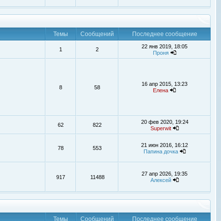
Темы
Сообщений
Последнее сообщение
22 янв 2019, 18:05
1
2
Проня
16 апр 2015, 13:23
8
58
Елена
20 фев 2020, 19:24
62
822
Superwit
21 июн 2016, 16:12
78
553
Папина дочка
27 апр 2026, 19:35
917
11488
Алексей
Темы
Сообщений
Последнее сообщение