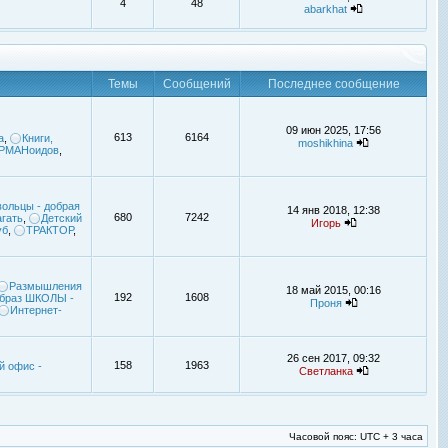
4
48
abarkhat
Темы
Сообщений
Последнее сообщение
09 июн 2025, 17:56
613
6164
а
,
Книги,
moshikhina
УРМАНоидов
,
ольцы - добрая
14 янв 2018, 12:38
680
7242
гать
,
Детский
Игорь
уб
,
ТРАКТОР
,
Размышления
18 май 2015, 00:16
192
1608
браз ШКОЛЫ -
Проня
Интернет-
26 сен 2017, 09:32
158
1963
й офис -
Светланка
Часовой пояс: UTC + 3 часа