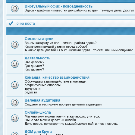
Виртуальный офис - повседневность
Здесь - графики и повестки дня рабочих встреч, текущие дела. Досту
Точка роста
Смыслы и цели
Зачем каждому из нас - лично - работа здесь?
Какие цели каждый ставит перед собою?
А какие цели достойны быть целями Круга - то есть нашими общими?
Деятельность
Что делаем?
Где делаем?
Как делаем?
Команда: качество взаимодействия
Обсуждаем взаимодействие в команде:
эффективные способы,
трудности,
радости
Целевая аудитория
Создаем и тестируем портрет целевой аудитории
Онлайн-школа
Мы многому можем научить желающих учиться.
Ныне это можно делать и онлайн.
Дело новое, нелегкое - но каждый может найти, чем помочь.
ДОМ для Круга