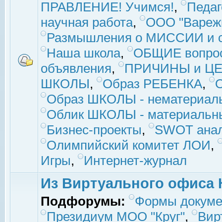
ПРАВЛЕНИЕ! Учимся!
,
Педаг
научная работа
,
ООО "Вареж
Размышления о МИССИИ и с
Наша школа
,
ОБЩИЕ вопро
объявления
,
ПРИЧИНЫ и ЦЕ
ШКОЛЫ
,
Образ РЕБЕНКА
,
Образ ШКОЛЫ - нематериаль
Облик ШКОЛЫ - материальны
Бизнес-проекты
,
SWOT ана
Олимпийский комитет ЛОИ
,
Игры
,
Интернет-журнал
Из Виртуального офиса 
Подфорумы:
Формы докуме
Президиум МОО "Круг"
,
Вир