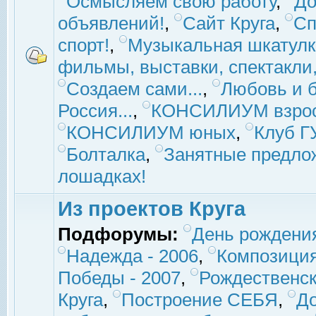
Осмысляем свою работу
,
До
объявлений!
,
Сайт Круга
,
Сп
спорт!
,
Музыкальная шкатулк
фильмы, выставки, спектакли, 
Создаем сами...
,
Любовь и б
Россия...
,
КОНСИЛИУМ взро
КОНСИЛИУМ юных
,
Клуб 
Болталка
,
Занятные предло
лошадках!
Из проектов Круга
Подфорумы:
День рождени
Надежда - 2006
,
Композиция
Победы - 2007
,
Рождественск
Круга
,
Построение СЕБЯ
,
До