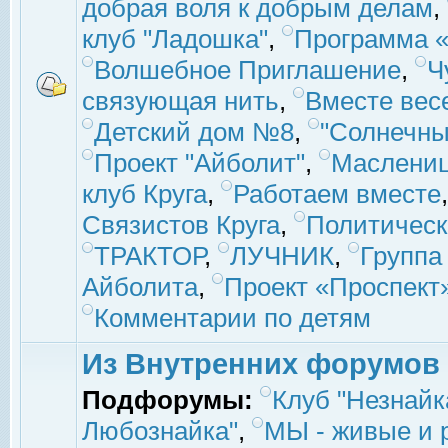
добрая воля к добрым делам
,
клуб "Ладошка"
,
Программа «
Волшебное Приглашение
,
Ч
связующая нить
,
Вместе вес
Детский дом №8
,
"Солнечны
Проект "Айболит"
,
Маслени
клуб Круга
,
Работаем вместе
Связистов Круга
,
Политическ
ТРАКТОР
,
ЛУЧНИК
,
Группа
Айболита
,
Проект «Проспект
Комментарии по детям
Из Внутренних форумов
Подфорумы:
Клуб "Незнайк
Любознайка"
,
МЫ - живые и р