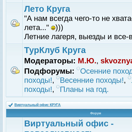
Лето Круга
"А нам всегда чего-то не хвата
лета..."
)))
Летние лагеря, выезды и все-в
ТурКлуб Круга
Модераторы:
М.Ю.
,
skvozny
Подфорумы:
Осенние похо
походы!
,
Весенние походы!
,
походы!
,
Планы на год.
Виртуальный офис КРУГА
Форум
Виртуальный офис -