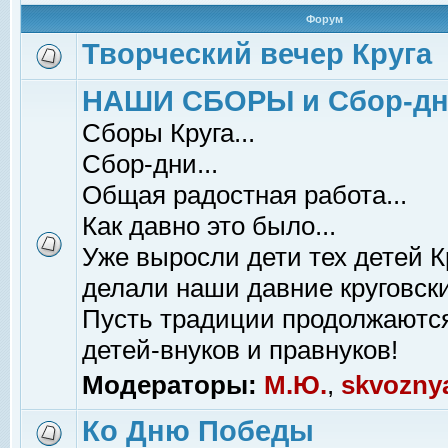
Форум
Творческий вечер Круга
НАШИ СБОРЫ и Сбор-д
Сборы Круга...
Сбор-дни...
Общая радостная работа...
Как давно это было...
Уже выросли дети тех детей К
делали наши давние круговски
Пусть традиции продолжаютс
детей-внуков и правнуков!
Модераторы:
М.Ю.
,
skvozny
Ко Дню Победы