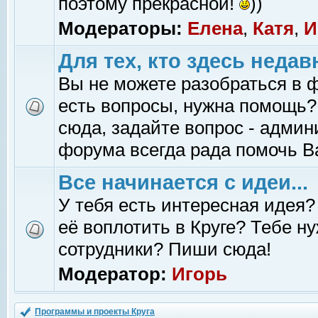
поэтому прекрасной!
))
Модераторы:
Елена
,
Катя
,
И
Для тех, кто здесь недав
Вы не можете разобраться в 
есть вопросы, нужна помощь?
сюда, задайте вопрос - адми
форума всегда рада помочь В
Все начинается с идеи...
У тебя есть интересная идея?
её воплотить в Круге? Тебе н
сотрудники? Пиши сюда!
Модератор:
Игорь
Программы и проекты Круга