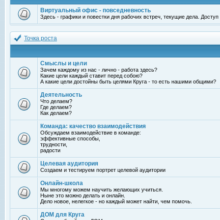
Виртуальный офис - повседневность
Здесь - графики и повестки дня рабочих встреч, текущие дела. Досту
Точка роста
Смыслы и цели
Зачем каждому из нас - лично - работа здесь?
Какие цели каждый ставит перед собою?
А какие цели достойны быть целями Круга - то есть нашими общими?
Деятельность
Что делаем?
Где делаем?
Как делаем?
Команда: качество взаимодействия
Обсуждаем взаимодействие в команде:
эффективные способы,
трудности,
радости
Целевая аудитория
Создаем и тестируем портрет целевой аудитории
Онлайн-школа
Мы многому можем научить желающих учиться.
Ныне это можно делать и онлайн.
Дело новое, нелегкое - но каждый может найти, чем помочь.
ДОМ для Круга