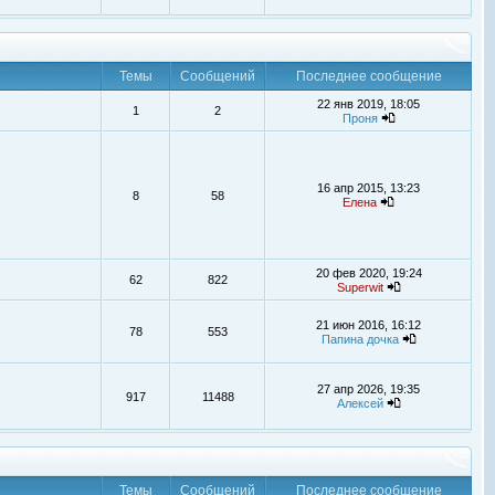
Темы
Сообщений
Последнее сообщение
22 янв 2019, 18:05
1
2
Проня
16 апр 2015, 13:23
8
58
Елена
20 фев 2020, 19:24
62
822
Superwit
21 июн 2016, 16:12
78
553
Папина дочка
27 апр 2026, 19:35
917
11488
Алексей
Темы
Сообщений
Последнее сообщение