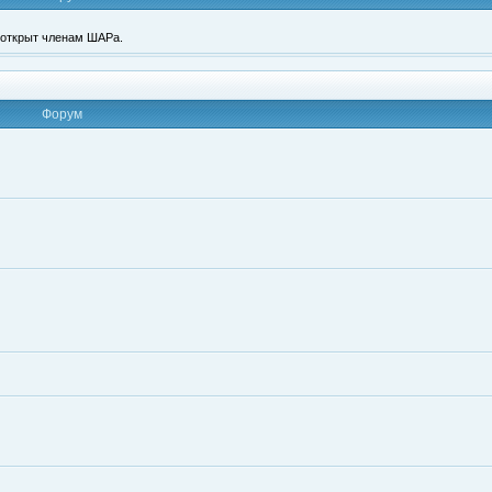
п открыт членам ШАРа.
Форум