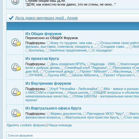
Строим общий наш ДОМ.
"ДОМ, как известно всем давно, это не стены, не окно..."
Дела давно минувших дней - Архив
Из Общих форумов
Перенесено из ОБЩИХ Форумов
Подфорумы:
Кому-то труднее, чем нам...
,
Осмысляем свою работ
фильмы, выставки, спектакли, концерты и...
,
Создаем сами...
,
Люб
Болталка
,
Занятные предложения
,
О лошадках!
Из проектов Круга
Подфорумы:
День рождения КРУГа
,
Надежда - 2006
,
Композиция
воля к добрым делам
,
Семейный клуб "Ладошка"
,
Программа «Син
дом №8
,
"Солнечный дождь"
,
Проект "Айболит"
,
Масленица
,
П
ЛУЧНИК
,
Группа ИКС
,
Школа Айболита
,
Проект «Проспект»
,
Из Внутренних форумов
Подфорумы:
Клуб "Незнайка - Любознайка"
,
МЫ - живые и разные.
о МИССИИ и стратегии
,
Наша школа
,
ОБЩИЕ вопросы и объявле
нематериальные качества
,
Облик ШКОЛЫ - материальные качества
журнал
Из Виртуального офиса Круга
Подфорумы:
Формы документов
,
Президиум МОО "Круг"
,
Вирту
финансовые вопросы
,
Виртуальное пространство Круга
,
Стол зак
Удалить cookies форума
|
Наша команда
Список форумов