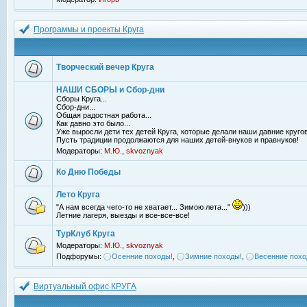
Программы и проекты Круга
Творческий вечер Круга
НАШИ СБОРЫ и Сбор-дни
Сборы Круга...
Сбор-дни...
Общая радостная работа...
Как давно это было...
Уже выросли дети тех детей Круга, которые делали наши давние кругов
Пусть традиции продолжаются для наших детей-внуков и правнуков!
Модераторы:
М.Ю.
,
skvoznyak
Ко Дню Победы
Лето Круга
"А нам всегда чего-то не хватает... Зимою лета..."
)))
Летние лагеря, выезды и все-все-все!
ТурКлуб Круга
Модераторы:
М.Ю.
,
skvoznyak
Подфорумы:
Осенние походы!
,
Зимние походы!
,
Весенние похо
Виртуальный офис КРУГА