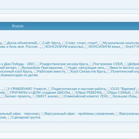
Форум
у
,
Доска объявлений!
,
Сайт Круга
,
Спорт, спорт, спорт!
,
Музыкальная шкатулк
овь и боль моя, Россия...
,
КОНСИЛИУМ взрослых
,
КОНСИЛИУМ юных
,
Клуб Г
 к Дню Победы - 2007
,
Рождественские вечера Круга
,
Построение СЕБЯ
,
Добров
ий ветер»
,
Волшебное Приглашение
,
Чудес связующая нить
,
Вместе весело ша
есенный клуб Круга
,
Работаем вместе
,
Клуб Связистов Круга
,
Политический кл
Комментарии по детям
..
,
У-ПРАВЛЕНИЕ! Учимся!
,
Педагогическая и научная работа
,
ООО "Варежка"
,
ния
,
ПРИЧИНЫ и ЦЕЛИ создания ШКОЛЫ
,
Образ РЕБЕНКА
,
Образ СЕМЬИ
,
О
,
Бизнес-проекты
,
SWOT анализ
,
Олимпийский комитет ЛОИ
,
Большие Игры
,
альный офис - персонал
,
Виртуальный офис - проблемы управления
,
Виртуальны
азов
,
Сценарная группа