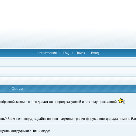
Регистрация
•
FAQ
•
Поиск
•
Вход
Форум
образной жизни, то, что делает ее непредсказуемой и поэтому прекрасной!
))
щь? Загляните сюда, задайте вопрос - администрация форума всегда рада помочь Ва
е нужны сотрудники? Пиши сюда!