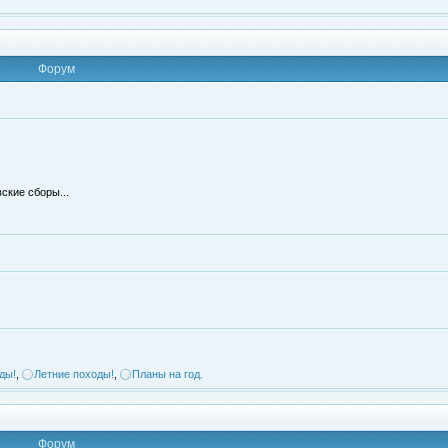
Форум
ские сборы...
ды!
,
Летние походы!
,
Планы на год.
Форум