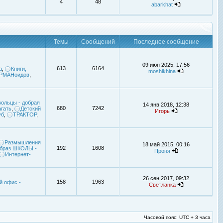
4
48
abarkhat
Темы
Сообщений
Последнее сообщение
09 июн 2025, 17:56
613
6164
а
,
Книги,
moshikhina
УРМАНоидов
,
ольцы - добрая
14 янв 2018, 12:38
680
7242
гать
,
Детский
Игорь
уб
,
ТРАКТОР
,
Размышления
18 май 2015, 00:16
192
1608
браз ШКОЛЫ -
Проня
Интернет-
26 сен 2017, 09:32
158
1963
й офис -
Светланка
Часовой пояс: UTC + 3 часа