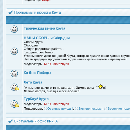
Программы и проекты Круга
Творческий вечер Круга
НАШИ СБОРЫ и Сбор-дни
Сборы Круга...
Сбор-дни...
Общая радостная работа...
Как давно это было...
Уже выросли дети тех детей Круга, которые делали наши давние кругов
Пусть традиции продолжаются для наших детей-внуков и правнуков!
Модераторы:
М.Ю.
,
skvoznyak
Ко Дню Победы
Лето Круга
"А нам всегда чего-то не хватает... Зимою лета..."
)))
Летние лагеря, выезды и все-все-все!
ТурКлуб Круга
Модераторы:
М.Ю.
,
skvoznyak
Подфорумы:
Осенние походы!
,
Зимние походы!
,
Весенние похо
Виртуальный офис КРУГА