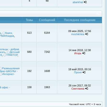
4
48
abarkhat
Темы
Сообщений
Последнее сообщение
09 июн 2025, 17:56
613
6164
а
,
Книги,
moshikhina
УРМАНоидов
,
ольцы - добрая
14 янв 2018, 12:38
680
7242
гать
,
Детский
Игорь
уб
,
ТРАКТОР
,
Размышления
18 май 2015, 00:16
192
1608
браз ШКОЛЫ -
Проня
Интернет-
26 сен 2017, 09:32
158
1963
й офис -
Светланка
Часовой пояс: UTC + 3 часа