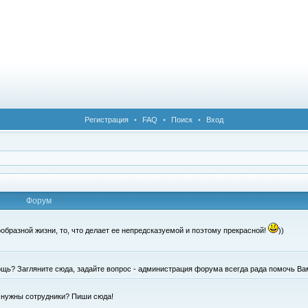
Регистрация
•
FAQ
•
Поиск
•
Вход
Форум
образной жизни, то, что делает ее непредсказуемой и поэтому прекрасной!
))
щь? Загляните сюда, задайте вопрос - администрация форума всегда рада помочь Ва
е нужны сотрудники? Пиши сюда!