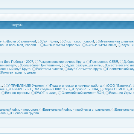
Форум
у
,
Доска объявлений!
,
Сайт Круга
,
Спорт, спорт, спорт!
,
Музыкальная шкатулк
овь и боль моя, Россия...
,
КОНСИЛИУМ взрослых
,
КОНСИЛИУМ юных
,
Клуб Г
 к Дню Победы - 2007
,
Рождественские вечера Круга
,
Построение СЕБЯ
,
Добров
ий ветер»
,
Волшебное Приглашение
,
Чудес связующая нить
,
Вместе весело ша
есенный клуб Круга
,
Работаем вместе
,
Клуб Связистов Круга
,
Политический кл
Комментарии по детям
..
,
У-ПРАВЛЕНИЕ! Учимся!
,
Педагогическая и научная работа
,
ООО "Варежка"
,
ния
,
ПРИЧИНЫ и ЦЕЛИ создания ШКОЛЫ
,
Образ РЕБЕНКА
,
Образ СЕМЬИ
,
О
,
Бизнес-проекты
,
SWOT анализ
,
Олимпийский комитет ЛОИ
,
Большие Игры
,
альный офис - персонал
,
Виртуальный офис - проблемы управления
,
Виртуальны
азов
,
Сценарная группа