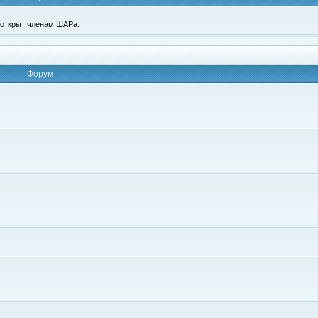
п открыт членам ШАРа.
Форум