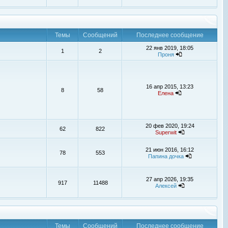
Темы
Сообщений
Последнее сообщение
22 янв 2019, 18:05
1
2
Проня
16 апр 2015, 13:23
8
58
Елена
20 фев 2020, 19:24
62
822
Superwit
21 июн 2016, 16:12
78
553
Папина дочка
27 апр 2026, 19:35
917
11488
Алексей
Темы
Сообщений
Последнее сообщение