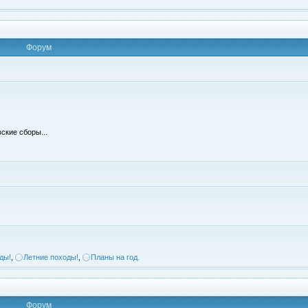
Форум
ские сборы...
ды!
,
Летние походы!
,
Планы на год.
Форум