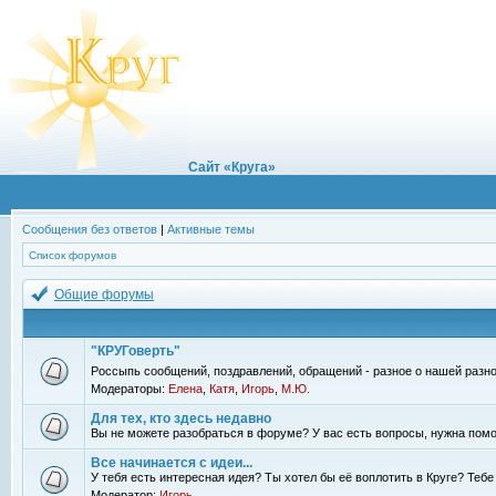
Сайт «Круга»
Сообщения без ответов
|
Активные темы
Список форумов
Общие форумы
"КРУГоверть"
Россыпь сообщений, поздравлений, обращений - разное о нашей разно
Модераторы:
Елена
,
Катя
,
Игорь
,
М.Ю.
Для тех, кто здесь недавно
Вы не можете разобраться в форуме? У вас есть вопросы, нужна помо
Все начинается с идеи...
У тебя есть интересная идея? Ты хотел бы её воплотить в Круге? Теб
Модератор:
Игорь