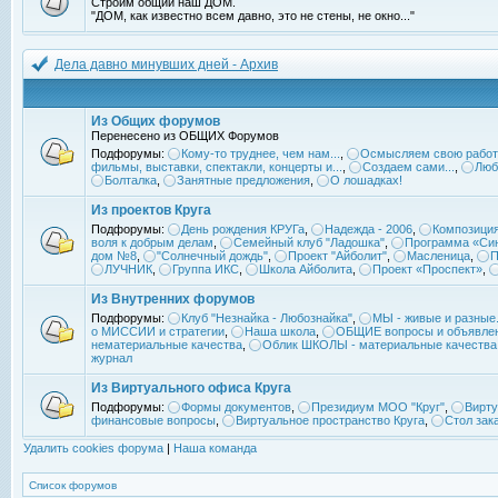
Строим общий наш ДОМ.
"ДОМ, как известно всем давно, это не стены, не окно..."
Дела давно минувших дней - Архив
Из Общих форумов
Перенесено из ОБЩИХ Форумов
Подфорумы:
Кому-то труднее, чем нам...
,
Осмысляем свою работ
фильмы, выставки, спектакли, концерты и...
,
Создаем сами...
,
Люб
Болталка
,
Занятные предложения
,
О лошадках!
Из проектов Круга
Подфорумы:
День рождения КРУГа
,
Надежда - 2006
,
Композиция
воля к добрым делам
,
Семейный клуб "Ладошка"
,
Программа «Син
дом №8
,
"Солнечный дождь"
,
Проект "Айболит"
,
Масленица
,
П
ЛУЧНИК
,
Группа ИКС
,
Школа Айболита
,
Проект «Проспект»
,
Из Внутренних форумов
Подфорумы:
Клуб "Незнайка - Любознайка"
,
МЫ - живые и разные.
о МИССИИ и стратегии
,
Наша школа
,
ОБЩИЕ вопросы и объявле
нематериальные качества
,
Облик ШКОЛЫ - материальные качества
журнал
Из Виртуального офиса Круга
Подфорумы:
Формы документов
,
Президиум МОО "Круг"
,
Вирту
финансовые вопросы
,
Виртуальное пространство Круга
,
Стол зак
Удалить cookies форума
|
Наша команда
Список форумов