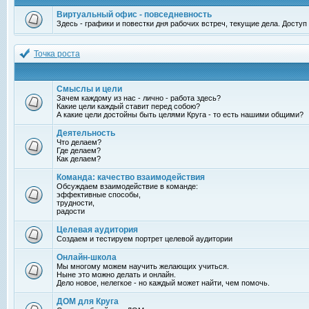
Виртуальный офис - повседневность
Здесь - графики и повестки дня рабочих встреч, текущие дела. Досту
Точка роста
Смыслы и цели
Зачем каждому из нас - лично - работа здесь?
Какие цели каждый ставит перед собою?
А какие цели достойны быть целями Круга - то есть нашими общими?
Деятельность
Что делаем?
Где делаем?
Как делаем?
Команда: качество взаимодействия
Обсуждаем взаимодействие в команде:
эффективные способы,
трудности,
радости
Целевая аудитория
Создаем и тестируем портрет целевой аудитории
Онлайн-школа
Мы многому можем научить желающих учиться.
Ныне это можно делать и онлайн.
Дело новое, нелегкое - но каждый может найти, чем помочь.
ДОМ для Круга