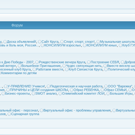
Форум
у
,
Доска объявлений!
,
Сайт Круга
,
Спорт, спорт, спорт!
,
Музыкальная шкатулк
овь и боль моя, Россия...
,
КОНСИЛИУМ взрослых
,
КОНСИЛИУМ юных
,
Клуб Г
 к Дню Победы - 2007
,
Рождественские вечера Круга
,
Построение СЕБЯ
,
Добров
ий ветер»
,
Волшебное Приглашение
,
Чудес связующая нить
,
Вместе весело ша
есенный клуб Круга
,
Работаем вместе
,
Клуб Связистов Круга
,
Политический кл
Комментарии по детям
..
,
У-ПРАВЛЕНИЕ! Учимся!
,
Педагогическая и научная работа
,
ООО "Варежка"
,
ния
,
ПРИЧИНЫ и ЦЕЛИ создания ШКОЛЫ
,
Образ РЕБЕНКА
,
Образ СЕМЬИ
,
О
,
Бизнес-проекты
,
SWOT анализ
,
Олимпийский комитет ЛОИ
,
Большие Игры
,
альный офис - персонал
,
Виртуальный офис - проблемы управления
,
Виртуальны
азов
,
Сценарная группа