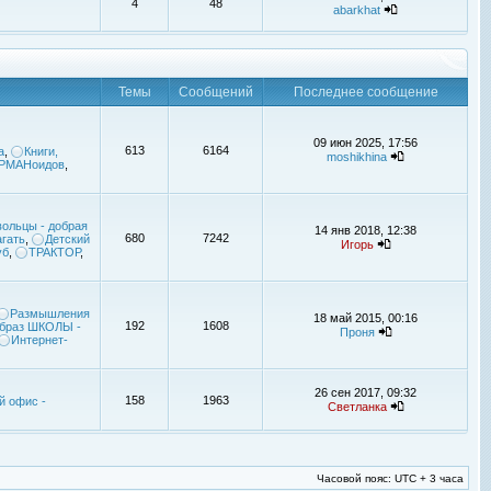
4
48
abarkhat
Темы
Сообщений
Последнее сообщение
09 июн 2025, 17:56
613
6164
а
,
Книги,
moshikhina
УРМАНоидов
,
ольцы - добрая
14 янв 2018, 12:38
680
7242
гать
,
Детский
Игорь
уб
,
ТРАКТОР
,
Размышления
18 май 2015, 00:16
192
1608
браз ШКОЛЫ -
Проня
Интернет-
26 сен 2017, 09:32
158
1963
й офис -
Светланка
Часовой пояс: UTC + 3 часа