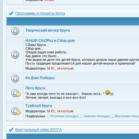
Программы и проекты Круга
Творческий вечер Круга
НАШИ СБОРЫ и Сбор-дни
Сборы Круга...
Сбор-дни...
Общая радостная работа...
Как давно это было...
Уже выросли дети тех детей Круга, которые делали наши давние кругов
Пусть традиции продолжаются для наших детей-внуков и правнуков!
Модераторы:
М.Ю.
,
skvoznyak
Ко Дню Победы
Лето Круга
"А нам всегда чего-то не хватает... Зимою лета..."
)))
Летние лагеря, выезды и все-все-все!
ТурКлуб Круга
Модераторы:
М.Ю.
,
skvoznyak
Подфорумы:
Осенние походы!
,
Зимние походы!
,
Весенние похо
Виртуальный офис КРУГА