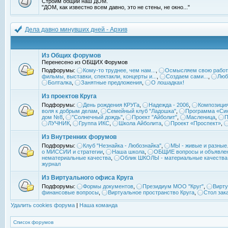
Строим общий наш ДОМ.
"ДОМ, как известно всем давно, это не стены, не окно..."
Дела давно минувших дней - Архив
Из Общих форумов
Перенесено из ОБЩИХ Форумов
Подфорумы:
Кому-то труднее, чем нам...
,
Осмысляем свою работ
фильмы, выставки, спектакли, концерты и...
,
Создаем сами...
,
Люб
Болталка
,
Занятные предложения
,
О лошадках!
Из проектов Круга
Подфорумы:
День рождения КРУГа
,
Надежда - 2006
,
Композиция
воля к добрым делам
,
Семейный клуб "Ладошка"
,
Программа «Син
дом №8
,
"Солнечный дождь"
,
Проект "Айболит"
,
Масленица
,
П
ЛУЧНИК
,
Группа ИКС
,
Школа Айболита
,
Проект «Проспект»
,
Из Внутренних форумов
Подфорумы:
Клуб "Незнайка - Любознайка"
,
МЫ - живые и разные.
о МИССИИ и стратегии
,
Наша школа
,
ОБЩИЕ вопросы и объявле
нематериальные качества
,
Облик ШКОЛЫ - материальные качества
журнал
Из Виртуального офиса Круга
Подфорумы:
Формы документов
,
Президиум МОО "Круг"
,
Вирту
финансовые вопросы
,
Виртуальное пространство Круга
,
Стол зак
Удалить cookies форума
|
Наша команда
Список форумов