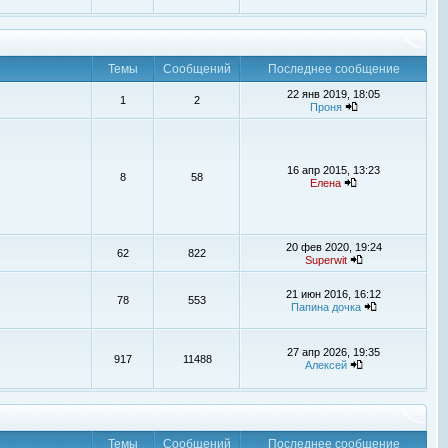
Темы
Сообщений
Последнее сообщение
22 янв 2019, 18:05
1
2
Проня
16 апр 2015, 13:23
8
58
Елена
20 фев 2020, 19:24
62
822
Superwit
21 июн 2016, 16:12
78
553
Папина дочка
27 апр 2026, 19:35
917
11488
Алексей
Темы
Сообщений
Последнее сообщение