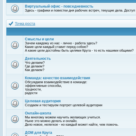
Виртуальный офис - повседневность
Здесь - графики и повестки дня рабочих встреч, текущие дела. Досту
Точка роста
Смыслы и цели
Зачем каждому из нас - лично - работа здесь?
Какие цели каждый ставит перед собою?
А какие цели достойны быть целями Круга - то есть нашими общими?
Деятельность
Что делаем?
Где делаем?
Как делаем?
Команда: качество взаимодействия
Обсуждаем взаимодействие в команде:
эффективные способы,
трудности,
радости
Целевая аудитория
Создаем и тестируем портрет целевой аудитории
Онлайн-школа
Мы многому можем научить желающих учиться.
Ныне это можно делать и онлайн.
Дело новое, нелегкое - но каждый может найти, чем помочь.
ДОМ для Круга