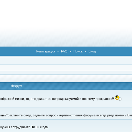
Регистрация
•
FAQ
•
Поиск
•
Вход
Форум
образной жизни, то, что делает ее непредсказуемой и поэтому прекрасной!
))
щь? Загляните сюда, задайте вопрос - администрация форума всегда рада помочь Ва
е нужны сотрудники? Пиши сюда!