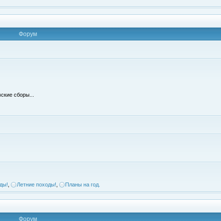
Форум
ские сборы...
ды!
,
Летние походы!
,
Планы на год.
Форум