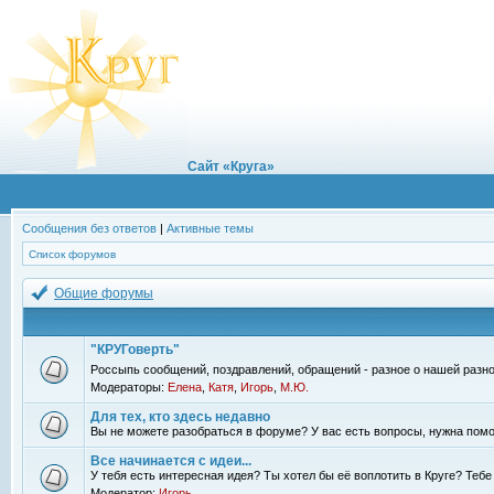
Сайт «Круга»
Сообщения без ответов
|
Активные темы
Список форумов
Общие форумы
"КРУГоверть"
Россыпь сообщений, поздравлений, обращений - разное о нашей разно
Модераторы:
Елена
,
Катя
,
Игорь
,
М.Ю.
Для тех, кто здесь недавно
Вы не можете разобраться в форуме? У вас есть вопросы, нужна помо
Все начинается с идеи...
У тебя есть интересная идея? Ты хотел бы её воплотить в Круге? Теб
Модератор:
Игорь