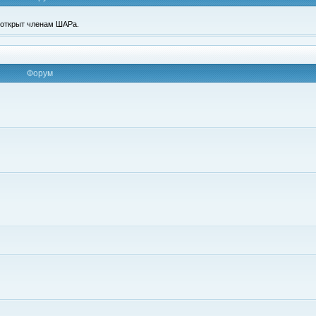
п открыт членам ШАРа.
Форум