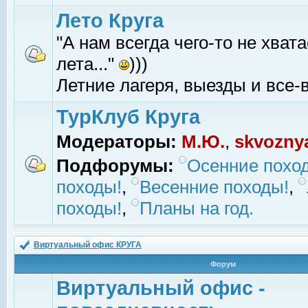
Лето Круга
"А нам всегда чего-то не хвата
лета..."
)))
Летние лагеря, выезды и все-в
ТурКлуб Круга
Модераторы:
М.Ю.
,
skvozny
Подфорумы:
Осенние похо
походы!
,
Весенние походы!
,
походы!
,
Планы на год.
Виртуальный офис КРУГА
Форум
Виртуальный офис -