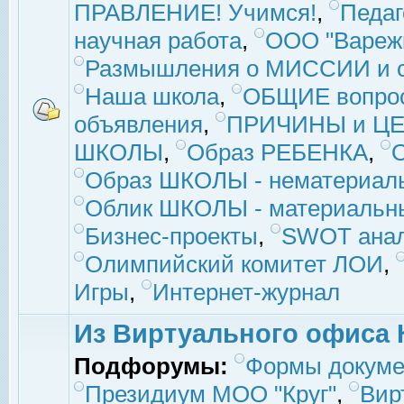
ПРАВЛЕНИЕ! Учимся!
,
Педаг
научная работа
,
ООО "Вареж
Размышления о МИССИИ и с
Наша школа
,
ОБЩИЕ вопро
объявления
,
ПРИЧИНЫ и ЦЕ
ШКОЛЫ
,
Образ РЕБЕНКА
,
Образ ШКОЛЫ - нематериаль
Облик ШКОЛЫ - материальны
Бизнес-проекты
,
SWOT ана
Олимпийский комитет ЛОИ
,
Игры
,
Интернет-журнал
Из Виртуального офиса 
Подфорумы:
Формы докуме
Президиум МОО "Круг"
,
Вир