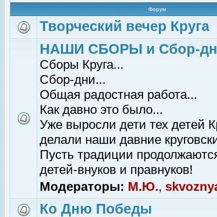
Форум
Творческий вечер Круга
НАШИ СБОРЫ и Сбор-д
Сборы Круга...
Сбор-дни...
Общая радостная работа...
Как давно это было...
Уже выросли дети тех детей К
делали наши давние круговски
Пусть традиции продолжаютс
детей-внуков и правнуков!
Модераторы:
М.Ю.
,
skvozny
Ко Дню Победы