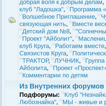
добрая воля к добрым делам
,
клуб "Ладошка"
,
Программа «
Волшебное Приглашение
,
Ч
связующая нить
,
Вместе вес
Детский дом №8
,
"Солнечны
Проект "Айболит"
,
Маслени
клуб Круга
,
Работаем вместе
Связистов Круга
,
Политическ
ТРАКТОР
,
ЛУЧНИК
,
Группа
Айболита
,
Проект «Проспект
Комментарии по детям
Из Внутренних форумов
Подфорумы:
Клуб "Незнайк
Любознайка"
,
МЫ - живые и р