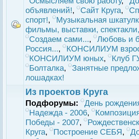
Осмысляем свою работу
,
До
объявлений!
,
Сайт Круга
,
Сп
спорт!
,
Музыкальная шкатулк
фильмы, выставки, спектакли, 
Создаем сами...
,
Любовь и б
Россия...
,
КОНСИЛИУМ взро
КОНСИЛИУМ юных
,
Клуб 
Болталка
,
Занятные предло
лошадках!
Из проектов Круга
Подфорумы:
День рождени
Надежда - 2006
,
Композиция
Победы - 2007
,
Рождественск
Круга
,
Построение СЕБЯ
,
До