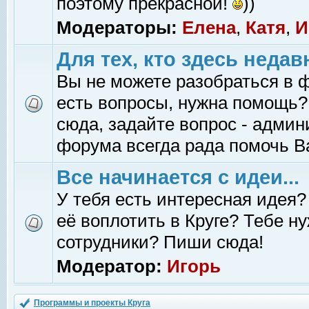
поэтому прекрасной!
))
Модераторы:
Елена
,
Катя
,
И
Для тех, кто здесь недав
Вы не можете разобраться в 
есть вопросы, нужна помощь?
сюда, задайте вопрос - адми
форума всегда рада помочь В
Все начинается с идеи...
У тебя есть интересная идея?
её воплотить в Круге? Тебе н
сотрудники? Пиши сюда!
Модератор:
Игорь
Программы и проекты Круга