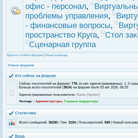
офис - персонал
,
Виртуальны
проблемы управления
,
Вирт
- финансовые вопросы
,
Вирт
пространство Круга
,
Стол зак
Сценарная группа
Удалить cookies форума
|
Наша команда
Список форумов
Кто сейчас на форуме
Сейчас посетителей на форуме:
778
, из них зарегистрированных: 1, 0 скр
Больше всего посетителей (
3614
) на форуме было 03 авг 2026, 06:33
Зарегистрированные пользователи:
Baidu [Spider]
Легенда ::
Администраторы
,
Главные модераторы
Статистика
Всего сообщений:
36290
| Тем:
3154
| Пользователей:
599
| Новый пользов
Вход