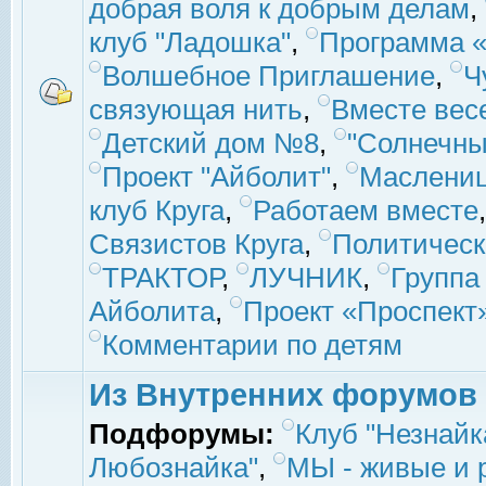
добрая воля к добрым делам
,
клуб "Ладошка"
,
Программа «
Волшебное Приглашение
,
Ч
связующая нить
,
Вместе вес
Детский дом №8
,
"Солнечны
Проект "Айболит"
,
Маслени
клуб Круга
,
Работаем вместе
Связистов Круга
,
Политическ
ТРАКТОР
,
ЛУЧНИК
,
Группа
Айболита
,
Проект «Проспект
Комментарии по детям
Из Внутренних форумов
Подфорумы:
Клуб "Незнайк
Любознайка"
,
МЫ - живые и р