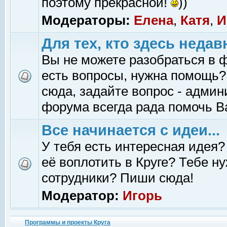
поэтому прекрасной!
))
Модераторы:
Елена
,
Катя
,
И
Для тех, кто здесь недав
Вы не можете разобраться в 
есть вопросы, нужна помощь?
сюда, задайте вопрос - адми
форума всегда рада помочь В
Все начинается с идеи...
У тебя есть интересная идея?
её воплотить в Круге? Тебе н
сотрудники? Пиши сюда!
Модератор:
Игорь
Программы и проекты Круга