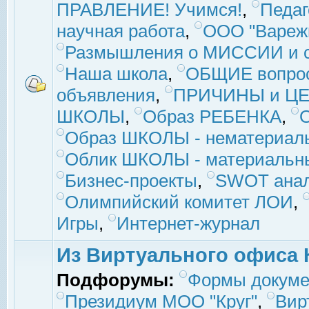
ПРАВЛЕНИЕ! Учимся!
,
Педаг
научная работа
,
ООО "Вареж
Размышления о МИССИИ и с
Наша школа
,
ОБЩИЕ вопро
объявления
,
ПРИЧИНЫ и ЦЕ
ШКОЛЫ
,
Образ РЕБЕНКА
,
Образ ШКОЛЫ - нематериаль
Облик ШКОЛЫ - материальны
Бизнес-проекты
,
SWOT ана
Олимпийский комитет ЛОИ
,
Игры
,
Интернет-журнал
Из Виртуального офиса 
Подфорумы:
Формы докуме
Президиум МОО "Круг"
,
Вир