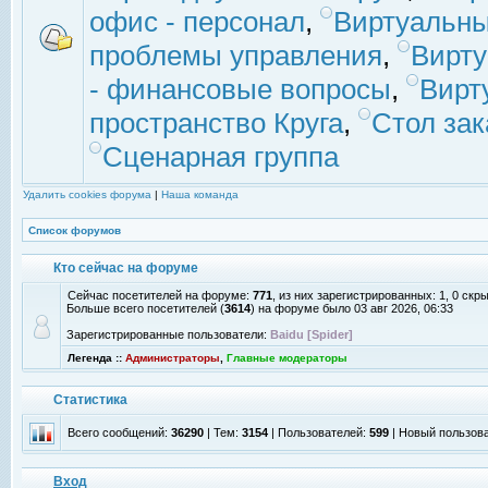
офис - персонал
,
Виртуальны
проблемы управления
,
Вирт
- финансовые вопросы
,
Вирт
пространство Круга
,
Стол зак
Сценарная группа
Удалить cookies форума
|
Наша команда
Список форумов
Кто сейчас на форуме
Сейчас посетителей на форуме:
771
, из них зарегистрированных: 1, 0 скр
Больше всего посетителей (
3614
) на форуме было 03 авг 2026, 06:33
Зарегистрированные пользователи:
Baidu [Spider]
Легенда ::
Администраторы
,
Главные модераторы
Статистика
Всего сообщений:
36290
| Тем:
3154
| Пользователей:
599
| Новый пользов
Вход