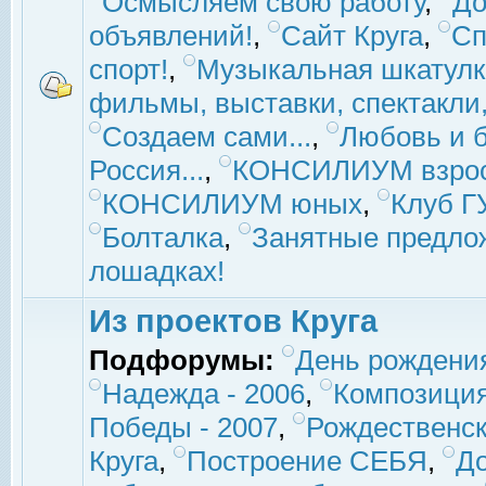
Осмысляем свою работу
,
До
объявлений!
,
Сайт Круга
,
Сп
спорт!
,
Музыкальная шкатулк
фильмы, выставки, спектакли, 
Создаем сами...
,
Любовь и б
Россия...
,
КОНСИЛИУМ взро
КОНСИЛИУМ юных
,
Клуб 
Болталка
,
Занятные предло
лошадках!
Из проектов Круга
Подфорумы:
День рождени
Надежда - 2006
,
Композиция
Победы - 2007
,
Рождественск
Круга
,
Построение СЕБЯ
,
До