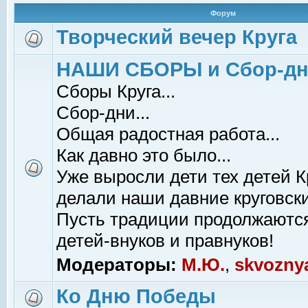
Форум
Творческий вечер Круга
НАШИ СБОРЫ и Сбор-д
Сборы Круга...
Сбор-дни...
Общая радостная работа...
Как давно это было...
Уже выросли дети тех детей К
делали наши давние круговски
Пусть традиции продолжаютс
детей-внуков и правнуков!
Модераторы:
М.Ю.
,
skvozny
Ко Дню Победы