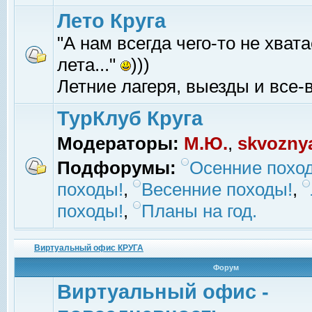
Лето Круга
"А нам всегда чего-то не хвата
лета..."
)))
Летние лагеря, выезды и все-в
ТурКлуб Круга
Модераторы:
М.Ю.
,
skvozny
Подфорумы:
Осенние похо
походы!
,
Весенние походы!
,
походы!
,
Планы на год.
Виртуальный офис КРУГА
Форум
Виртуальный офис -