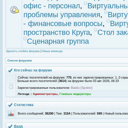
офис - персонал
,
Виртуальны
проблемы управления
,
Вирт
- финансовые вопросы
,
Вирт
пространство Круга
,
Стол зак
Сценарная группа
Удалить cookies форума
|
Наша команда
Список форумов
Кто сейчас на форуме
Сейчас посетителей на форуме:
770
, из них зарегистрированных: 1, 0 скр
Больше всего посетителей (
3614
) на форуме было 03 авг 2026, 06:33
Зарегистрированные пользователи:
Baidu [Spider]
Легенда ::
Администраторы
,
Главные модераторы
Статистика
Всего сообщений:
36290
| Тем:
3154
| Пользователей:
599
| Новый пользов
Вход