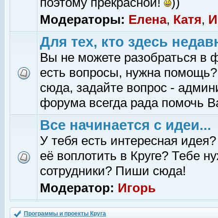
поэтому прекрасной!
))
Модераторы:
Елена
,
Катя
,
И
Для тех, кто здесь недав
Вы не можете разобраться в 
есть вопросы, нужна помощь?
сюда, задайте вопрос - адми
форума всегда рада помочь В
Все начинается с идеи...
У тебя есть интересная идея?
её воплотить в Круге? Тебе н
сотрудники? Пиши сюда!
Модератор:
Игорь
Программы и проекты Круга