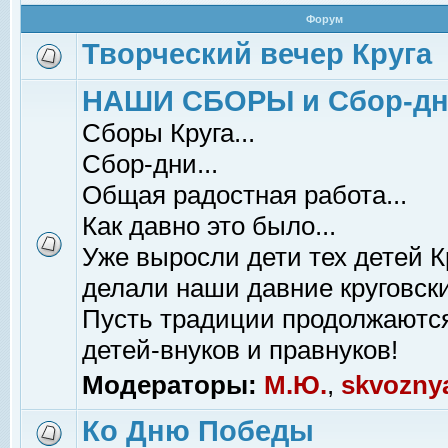
Форум
Творческий вечер Круга
НАШИ СБОРЫ и Сбор-д
Сборы Круга...
Сбор-дни...
Общая радостная работа...
Как давно это было...
Уже выросли дети тех детей К
делали наши давние круговски
Пусть традиции продолжаютс
детей-внуков и правнуков!
Модераторы:
М.Ю.
,
skvozny
Ко Дню Победы