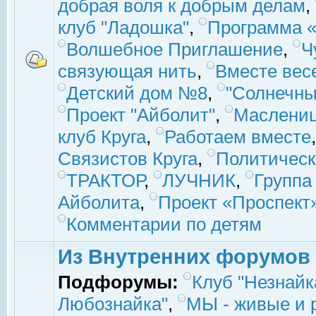
добрая воля к добрым делам
,
клуб "Ладошка"
,
Программа «
Волшебное Приглашение
,
Ч
связующая нить
,
Вместе вес
Детский дом №8
,
"Солнечны
Проект "Айболит"
,
Маслени
клуб Круга
,
Работаем вместе
Связистов Круга
,
Политическ
ТРАКТОР
,
ЛУЧНИК
,
Группа
Айболита
,
Проект «Проспект
Комментарии по детям
Из Внутренних форумов
Подфорумы:
Клуб "Незнайк
Любознайка"
,
МЫ - живые и р