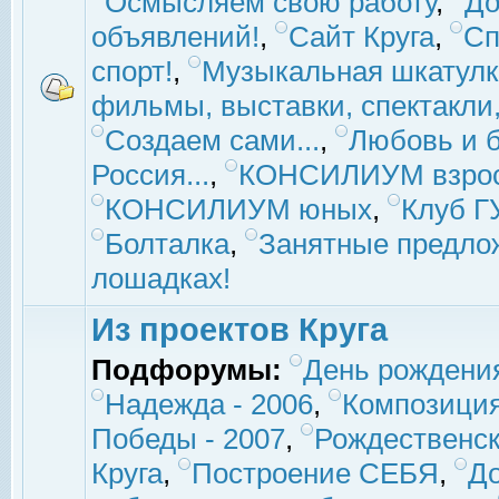
Осмысляем свою работу
,
До
объявлений!
,
Сайт Круга
,
Сп
спорт!
,
Музыкальная шкатулк
фильмы, выставки, спектакли, 
Создаем сами...
,
Любовь и б
Россия...
,
КОНСИЛИУМ взро
КОНСИЛИУМ юных
,
Клуб 
Болталка
,
Занятные предло
лошадках!
Из проектов Круга
Подфорумы:
День рождени
Надежда - 2006
,
Композиция
Победы - 2007
,
Рождественск
Круга
,
Построение СЕБЯ
,
До