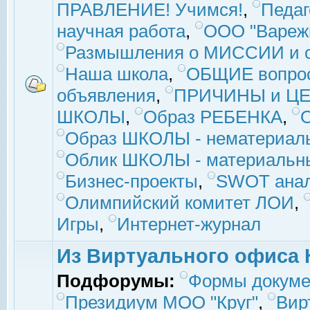
ПРАВЛЕНИЕ! Учимся!
,
Педаг
научная работа
,
ООО "Вареж
Размышления о МИССИИ и с
Наша школа
,
ОБЩИЕ вопро
объявления
,
ПРИЧИНЫ и ЦЕ
ШКОЛЫ
,
Образ РЕБЕНКА
,
Образ ШКОЛЫ - нематериаль
Облик ШКОЛЫ - материальны
Бизнес-проекты
,
SWOT ана
Олимпийский комитет ЛОИ
,
Игры
,
Интернет-журнал
Из Виртуального офиса 
Подфорумы:
Формы докуме
Президиум МОО "Круг"
,
Вир