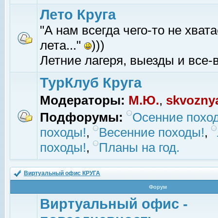
Лето Круга
"А нам всегда чего-то не хвата
лета..."
)))
Летние лагеря, выезды и все-в
ТурКлуб Круга
Модераторы:
М.Ю.
,
skvozny
Подфорумы:
Осенние похо
походы!
,
Весенние походы!
,
походы!
,
Планы на год.
Виртуальный офис КРУГА
Форум
Виртуальный офис -