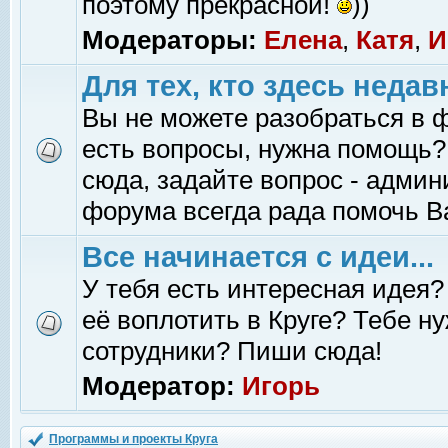
поэтому прекрасной!
))
Модераторы:
Елена
,
Катя
,
И
Для тех, кто здесь недав
Вы не можете разобраться в 
есть вопросы, нужна помощь?
сюда, задайте вопрос - адми
форума всегда рада помочь В
Все начинается с идеи...
У тебя есть интересная идея?
её воплотить в Круге? Тебе н
сотрудники? Пиши сюда!
Модератор:
Игорь
Программы и проекты Круга