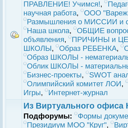
ПРАВЛЕНИЕ! Учимся!
,
Педаг
научная работа
,
ООО "Вареж
Размышления о МИССИИ и с
Наша школа
,
ОБЩИЕ вопро
объявления
,
ПРИЧИНЫ и ЦЕ
ШКОЛЫ
,
Образ РЕБЕНКА
,
Образ ШКОЛЫ - нематериаль
Облик ШКОЛЫ - материальны
Бизнес-проекты
,
SWOT ана
Олимпийский комитет ЛОИ
,
Игры
,
Интернет-журнал
Из Виртуального офиса 
Подфорумы:
Формы докуме
Президиум МОО "Круг"
,
Вир