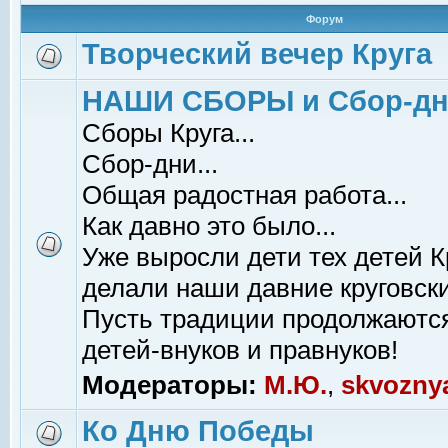
Форум
Творческий вечер Круга
НАШИ СБОРЫ и Сбор-д
Сборы Круга...
Сбор-дни...
Общая радостная работа...
Как давно это было...
Уже выросли дети тех детей К
делали наши давние круговски
Пусть традиции продолжаютс
детей-внуков и правнуков!
Модераторы:
М.Ю.
,
skvozny
Ко Дню Победы