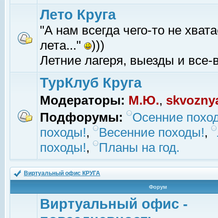
Лето Круга
"А нам всегда чего-то не хвата
лета..."
)))
Летние лагеря, выезды и все-в
ТурКлуб Круга
Модераторы:
М.Ю.
,
skvozny
Подфорумы:
Осенние похо
походы!
,
Весенние походы!
,
походы!
,
Планы на год.
Виртуальный офис КРУГА
Форум
Виртуальный офис -