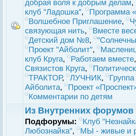
добрая воля к добрым делам
,
клуб "Ладошка"
,
Программа «
Волшебное Приглашение
,
Ч
связующая нить
,
Вместе вес
Детский дом №8
,
"Солнечны
Проект "Айболит"
,
Маслени
клуб Круга
,
Работаем вместе
Связистов Круга
,
Политическ
ТРАКТОР
,
ЛУЧНИК
,
Группа
Айболита
,
Проект «Проспект
Комментарии по детям
Из Внутренних форумов
Подфорумы:
Клуб "Незнайк
Любознайка"
,
МЫ - живые и р