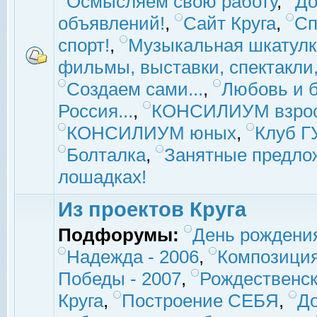
Осмысляем свою работу
,
До
объявлений!
,
Сайт Круга
,
Сп
спорт!
,
Музыкальная шкатулк
фильмы, выставки, спектакли, 
Создаем сами...
,
Любовь и б
Россия...
,
КОНСИЛИУМ взро
КОНСИЛИУМ юных
,
Клуб 
Болталка
,
Занятные предло
лошадках!
Из проектов Круга
Подфорумы:
День рождени
Надежда - 2006
,
Композиция
Победы - 2007
,
Рождественск
Круга
,
Построение СЕБЯ
,
До