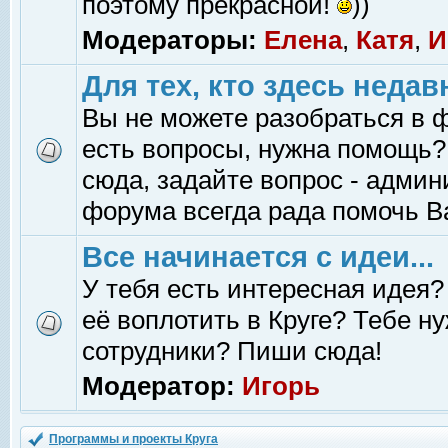
поэтому прекрасной!
))
Модераторы:
Елена
,
Катя
,
И
Для тех, кто здесь недав
Вы не можете разобраться в 
есть вопросы, нужна помощь?
сюда, задайте вопрос - адми
форума всегда рада помочь В
Все начинается с идеи...
У тебя есть интересная идея?
её воплотить в Круге? Тебе н
сотрудники? Пиши сюда!
Модератор:
Игорь
Программы и проекты Круга