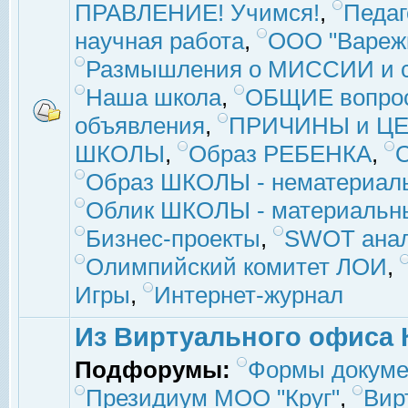
ПРАВЛЕНИЕ! Учимся!
,
Педаг
научная работа
,
ООО "Вареж
Размышления о МИССИИ и с
Наша школа
,
ОБЩИЕ вопро
объявления
,
ПРИЧИНЫ и ЦЕ
ШКОЛЫ
,
Образ РЕБЕНКА
,
Образ ШКОЛЫ - нематериаль
Облик ШКОЛЫ - материальны
Бизнес-проекты
,
SWOT ана
Олимпийский комитет ЛОИ
,
Игры
,
Интернет-журнал
Из Виртуального офиса 
Подфорумы:
Формы докуме
Президиум МОО "Круг"
,
Вир