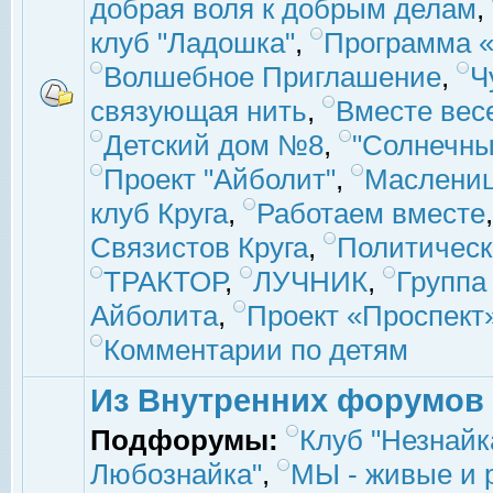
добрая воля к добрым делам
,
клуб "Ладошка"
,
Программа «
Волшебное Приглашение
,
Ч
связующая нить
,
Вместе вес
Детский дом №8
,
"Солнечны
Проект "Айболит"
,
Маслени
клуб Круга
,
Работаем вместе
Связистов Круга
,
Политическ
ТРАКТОР
,
ЛУЧНИК
,
Группа
Айболита
,
Проект «Проспект
Комментарии по детям
Из Внутренних форумов
Подфорумы:
Клуб "Незнайк
Любознайка"
,
МЫ - живые и р