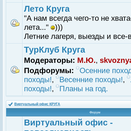
Лето Круга
"А нам всегда чего-то не хвата
лета..."
)))
Летние лагеря, выезды и все-в
ТурКлуб Круга
Модераторы:
М.Ю.
,
skvozny
Подфорумы:
Осенние похо
походы!
,
Весенние походы!
,
походы!
,
Планы на год.
Виртуальный офис КРУГА
Форум
Виртуальный офис -