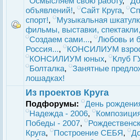
Осмысляем свою работу
,
До
объявлений!
,
Сайт Круга
,
Сп
спорт!
,
Музыкальная шкатулк
фильмы, выставки, спектакли, 
Создаем сами...
,
Любовь и б
Россия...
,
КОНСИЛИУМ взро
КОНСИЛИУМ юных
,
Клуб 
Болталка
,
Занятные предло
лошадках!
Из проектов Круга
Подфорумы:
День рождени
Надежда - 2006
,
Композиция
Победы - 2007
,
Рождественск
Круга
,
Построение СЕБЯ
,
До