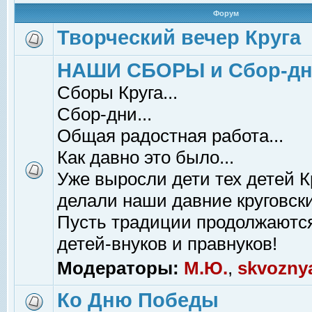
Форум
Творческий вечер Круга
НАШИ СБОРЫ и Сбор-д
Сборы Круга...
Сбор-дни...
Общая радостная работа...
Как давно это было...
Уже выросли дети тех детей К
делали наши давние круговски
Пусть традиции продолжаютс
детей-внуков и правнуков!
Модераторы:
М.Ю.
,
skvozny
Ко Дню Победы