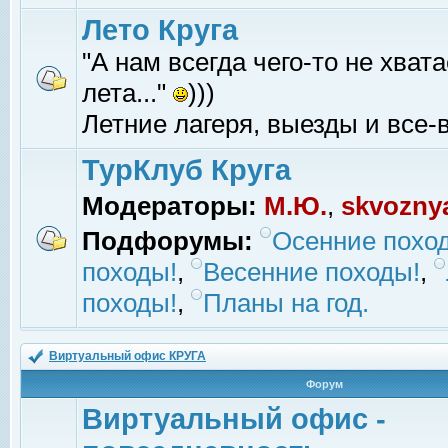
Лето Круга
"А нам всегда чего-то не хвата
лета..."
)))
Летние лагеря, выезды и все-в
ТурКлуб Круга
Модераторы:
М.Ю.
,
skvozny
Подфорумы:
Осенние похо
походы!
,
Весенние походы!
,
походы!
,
Планы на год.
Виртуальный офис КРУГА
Форум
Виртуальный офис -