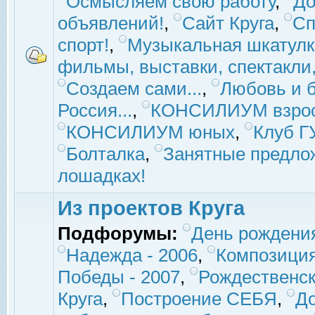
Осмысляем свою работу
,
До
объявлений!
,
Сайт Круга
,
Сп
спорт!
,
Музыкальная шкатулк
фильмы, выставки, спектакли, 
Создаем сами...
,
Любовь и б
Россия...
,
КОНСИЛИУМ взро
КОНСИЛИУМ юных
,
Клуб 
Болталка
,
Занятные предло
лошадках!
Из проектов Круга
Подфорумы:
День рождени
Надежда - 2006
,
Композиция
Победы - 2007
,
Рождественск
Круга
,
Построение СЕБЯ
,
До