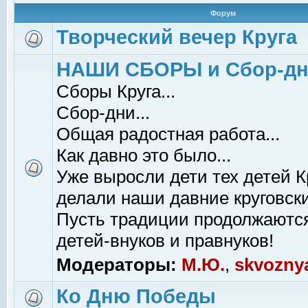
Форум
Творческий вечер Круга
НАШИ СБОРЫ и Сбор-д
Сборы Круга...
Сбор-дни...
Общая радостная работа...
Как давно это было...
Уже выросли дети тех детей К
делали наши давние круговски
Пусть традиции продолжаютс
детей-внуков и правнуков!
Модераторы:
М.Ю.
,
skvozny
Ко Дню Победы