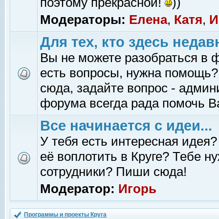
поэтому прекрасной!
))
Модераторы:
Елена
,
Катя
,
И
Для тех, кто здесь недав
Вы не можете разобраться в 
есть вопросы, нужна помощь?
сюда, задайте вопрос - адми
форума всегда рада помочь В
Все начинается с идеи...
У тебя есть интересная идея?
её воплотить в Круге? Тебе н
сотрудники? Пиши сюда!
Модератор:
Игорь
Программы и проекты Круга