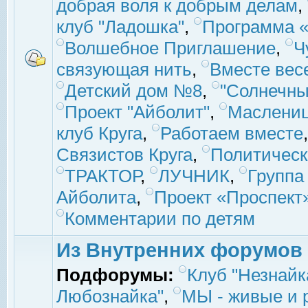
добрая воля к добрым делам
,
клуб "Ладошка"
,
Программа «
Волшебное Приглашение
,
Ч
связующая нить
,
Вместе вес
Детский дом №8
,
"Солнечны
Проект "Айболит"
,
Маслени
клуб Круга
,
Работаем вместе
Связистов Круга
,
Политическ
ТРАКТОР
,
ЛУЧНИК
,
Группа
Айболита
,
Проект «Проспект
Комментарии по детям
Из Внутренних форумов
Подфорумы:
Клуб "Незнайк
Любознайка"
,
МЫ - живые и р