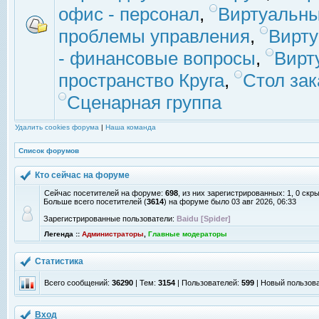
офис - персонал
,
Виртуальны
проблемы управления
,
Вирт
- финансовые вопросы
,
Вирт
пространство Круга
,
Стол зак
Сценарная группа
Удалить cookies форума
|
Наша команда
Список форумов
Кто сейчас на форуме
Сейчас посетителей на форуме:
698
, из них зарегистрированных: 1, 0 скр
Больше всего посетителей (
3614
) на форуме было 03 авг 2026, 06:33
Зарегистрированные пользователи:
Baidu [Spider]
Легенда ::
Администраторы
,
Главные модераторы
Статистика
Всего сообщений:
36290
| Тем:
3154
| Пользователей:
599
| Новый пользов
Вход