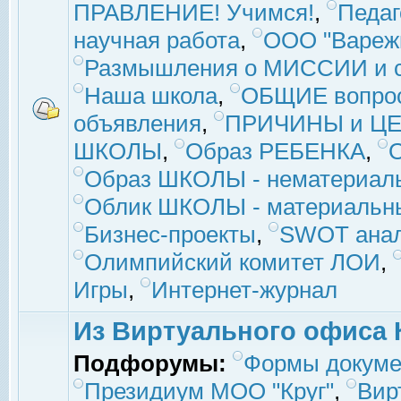
ПРАВЛЕНИЕ! Учимся!
,
Педаг
научная работа
,
ООО "Вареж
Размышления о МИССИИ и с
Наша школа
,
ОБЩИЕ вопро
объявления
,
ПРИЧИНЫ и ЦЕ
ШКОЛЫ
,
Образ РЕБЕНКА
,
Образ ШКОЛЫ - нематериаль
Облик ШКОЛЫ - материальны
Бизнес-проекты
,
SWOT ана
Олимпийский комитет ЛОИ
,
Игры
,
Интернет-журнал
Из Виртуального офиса 
Подфорумы:
Формы докуме
Президиум МОО "Круг"
,
Вир