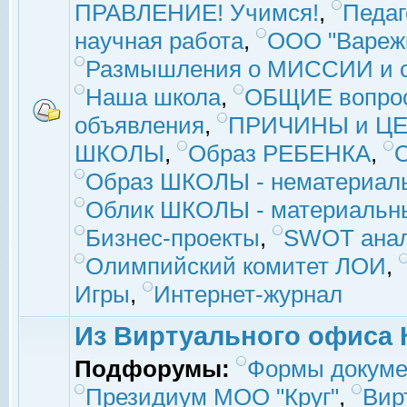
ПРАВЛЕНИЕ! Учимся!
,
Педаг
научная работа
,
ООО "Вареж
Размышления о МИССИИ и с
Наша школа
,
ОБЩИЕ вопро
объявления
,
ПРИЧИНЫ и ЦЕ
ШКОЛЫ
,
Образ РЕБЕНКА
,
Образ ШКОЛЫ - нематериаль
Облик ШКОЛЫ - материальны
Бизнес-проекты
,
SWOT ана
Олимпийский комитет ЛОИ
,
Игры
,
Интернет-журнал
Из Виртуального офиса 
Подфорумы:
Формы докуме
Президиум МОО "Круг"
,
Вир