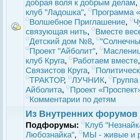
добрая воля к добрым делам
,
клуб "Ладошка"
,
Программа «
Волшебное Приглашение
,
Ч
связующая нить
,
Вместе вес
Детский дом №8
,
"Солнечны
Проект "Айболит"
,
Маслени
клуб Круга
,
Работаем вместе
Связистов Круга
,
Политическ
ТРАКТОР
,
ЛУЧНИК
,
Группа
Айболита
,
Проект «Проспект
Комментарии по детям
Из Внутренних форумов
Подфорумы:
Клуб "Незнайк
Любознайка"
,
МЫ - живые и р