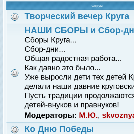
Форум
Творческий вечер Круга
НАШИ СБОРЫ и Сбор-д
Сборы Круга...
Сбор-дни...
Общая радостная работа...
Как давно это было...
Уже выросли дети тех детей К
делали наши давние круговски
Пусть традиции продолжаютс
детей-внуков и правнуков!
Модераторы:
М.Ю.
,
skvozny
Ко Дню Победы