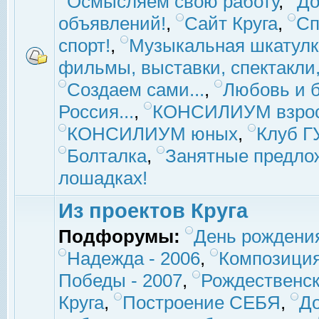
Осмысляем свою работу
,
До
объявлений!
,
Сайт Круга
,
Сп
спорт!
,
Музыкальная шкатулк
фильмы, выставки, спектакли, 
Создаем сами...
,
Любовь и б
Россия...
,
КОНСИЛИУМ взро
КОНСИЛИУМ юных
,
Клуб 
Болталка
,
Занятные предло
лошадках!
Из проектов Круга
Подфорумы:
День рождени
Надежда - 2006
,
Композиция
Победы - 2007
,
Рождественск
Круга
,
Построение СЕБЯ
,
До