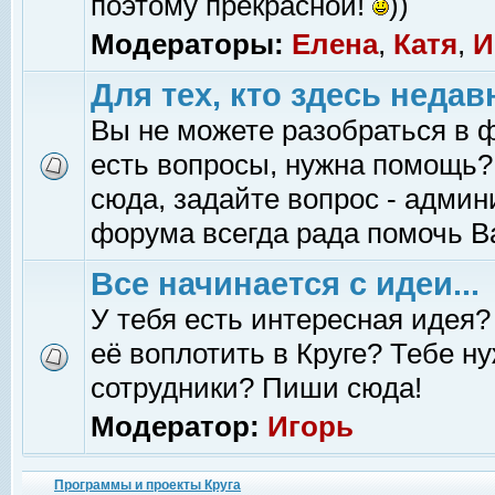
поэтому прекрасной!
))
Модераторы:
Елена
,
Катя
,
И
Для тех, кто здесь недав
Вы не можете разобраться в 
есть вопросы, нужна помощь?
сюда, задайте вопрос - адми
форума всегда рада помочь В
Все начинается с идеи...
У тебя есть интересная идея?
её воплотить в Круге? Тебе н
сотрудники? Пиши сюда!
Модератор:
Игорь
Программы и проекты Круга