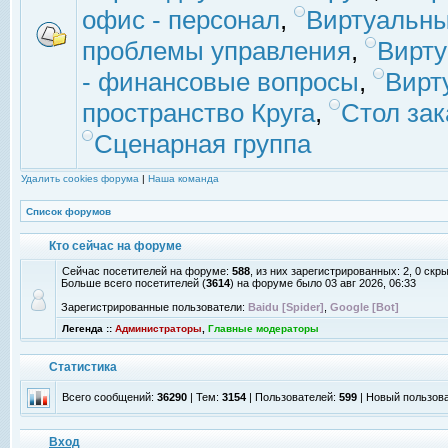
офис - персонал
,
Виртуальны
проблемы управления
,
Вирт
- финансовые вопросы
,
Вирт
пространство Круга
,
Стол зак
Сценарная группа
Удалить cookies форума
|
Наша команда
Список форумов
Кто сейчас на форуме
Сейчас посетителей на форуме:
588
, из них зарегистрированных: 2, 0 скр
Больше всего посетителей (
3614
) на форуме было 03 авг 2026, 06:33
Зарегистрированные пользователи:
Baidu [Spider]
,
Google [Bot]
Легенда ::
Администраторы
,
Главные модераторы
Статистика
Всего сообщений:
36290
| Тем:
3154
| Пользователей:
599
| Новый пользов
Вход