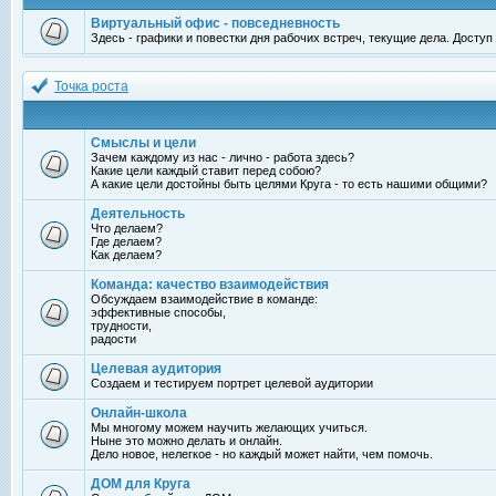
Виртуальный офис - повседневность
Здесь - графики и повестки дня рабочих встреч, текущие дела. Досту
Точка роста
Смыслы и цели
Зачем каждому из нас - лично - работа здесь?
Какие цели каждый ставит перед собою?
А какие цели достойны быть целями Круга - то есть нашими общими?
Деятельность
Что делаем?
Где делаем?
Как делаем?
Команда: качество взаимодействия
Обсуждаем взаимодействие в команде:
эффективные способы,
трудности,
радости
Целевая аудитория
Создаем и тестируем портрет целевой аудитории
Онлайн-школа
Мы многому можем научить желающих учиться.
Ныне это можно делать и онлайн.
Дело новое, нелегкое - но каждый может найти, чем помочь.
ДОМ для Круга