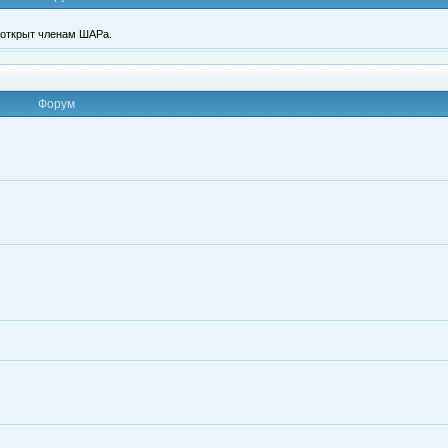
п открыт членам ШАРа.
Форум