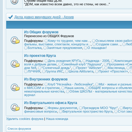
Строим общий наш ДОМ.
"ДОМ, как известно всем давно, это не стены, не окно..."
Дела давно минувших дней - Архив
Из Общих форумов
Перенесено из ОБЩИХ Форумов
Подфорумы:
Кому-то труднее, чем нам...
,
Осмысляем свою работ
фильмы, выставки, спектакли, концерты и...
,
Создаем сами...
,
Люб
Болталка
,
Занятные предложения
,
О лошадках!
Из проектов Круга
Подфорумы:
День рождения КРУГа
,
Надежда - 2006
,
Композиция
воля к добрым делам
,
Семейный клуб "Ладошка"
,
Программа «Син
дом №8
,
"Солнечный дождь"
,
Проект "Айболит"
,
Масленица
,
П
ЛУЧНИК
,
Группа ИКС
,
Школа Айболита
,
Проект «Проспект»
,
Из Внутренних форумов
Подфорумы:
Клуб "Незнайка - Любознайка"
,
МЫ - живые и разные.
о МИССИИ и стратегии
,
Наша школа
,
ОБЩИЕ вопросы и объявле
нематериальные качества
,
Облик ШКОЛЫ - материальные качества
журнал
Из Виртуального офиса Круга
Подфорумы:
Формы документов
,
Президиум МОО "Круг"
,
Вирту
финансовые вопросы
,
Виртуальное пространство Круга
,
Стол зак
Удалить cookies форума
|
Наша команда
Список форумов