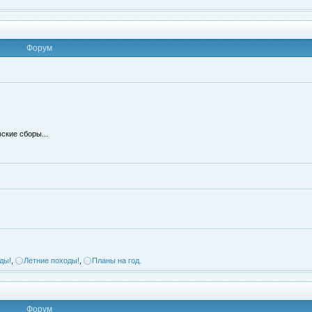
Форум
ские сборы...
ды!
,
Летние походы!
,
Планы на год.
Форум