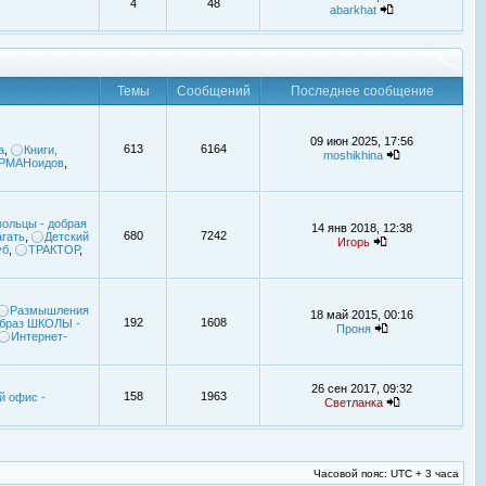
4
48
abarkhat
Темы
Сообщений
Последнее сообщение
09 июн 2025, 17:56
613
6164
а
,
Книги,
moshikhina
УРМАНоидов
,
ольцы - добрая
14 янв 2018, 12:38
680
7242
гать
,
Детский
Игорь
уб
,
ТРАКТОР
,
Размышления
18 май 2015, 00:16
192
1608
браз ШКОЛЫ -
Проня
Интернет-
26 сен 2017, 09:32
158
1963
й офис -
Светланка
Часовой пояс: UTC + 3 часа