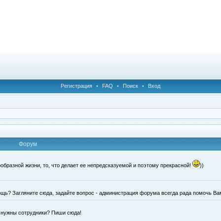
Регистрация
•
FAQ
•
Поиск
•
Вход
Форум
образной жизни, то, что делает ее непредсказуемой и поэтому прекрасной!
))
щь? Загляните сюда, задайте вопрос - администрация форума всегда рада помочь Ва
е нужны сотрудники? Пиши сюда!