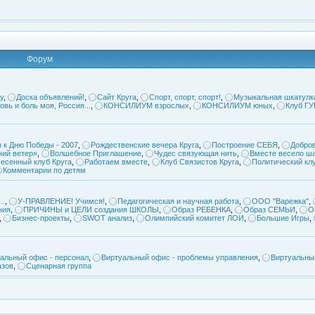
Форум
у
,
Доска объявлений!
,
Сайт Круга
,
Спорт, спорт, спорт!
,
Музыкальная шкатулк
овь и боль моя, Россия...
,
КОНСИЛИУМ взрослых
,
КОНСИЛИУМ юных
,
Клуб Г
 к Дню Победы - 2007
,
Рождественские вечера Круга
,
Построение СЕБЯ
,
Добров
ий ветер»
,
Волшебное Приглашение
,
Чудес связующая нить
,
Вместе весело ша
есенный клуб Круга
,
Работаем вместе
,
Клуб Связистов Круга
,
Политический кл
Комментарии по детям
..
,
У-ПРАВЛЕНИЕ! Учимся!
,
Педагогическая и научная работа
,
ООО "Варежка"
,
ния
,
ПРИЧИНЫ и ЦЕЛИ создания ШКОЛЫ
,
Образ РЕБЕНКА
,
Образ СЕМЬИ
,
О
,
Бизнес-проекты
,
SWOT анализ
,
Олимпийский комитет ЛОИ
,
Большие Игры
,
альный офис - персонал
,
Виртуальный офис - проблемы управления
,
Виртуальны
азов
,
Сценарная группа