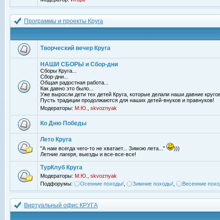
Программы и проекты Круга
Творческий вечер Круга
НАШИ СБОРЫ и Сбор-дни
Сборы Круга...
Сбор-дни...
Общая радостная работа...
Как давно это было...
Уже выросли дети тех детей Круга, которые делали наши давние кругов
Пусть традиции продолжаются для наших детей-внуков и правнуков!
Модераторы:
М.Ю.
,
skvoznyak
Ко Дню Победы
Лето Круга
"А нам всегда чего-то не хватает... Зимою лета..."
)))
Летние лагеря, выезды и все-все-все!
ТурКлуб Круга
Модераторы:
М.Ю.
,
skvoznyak
Подфорумы:
Осенние походы!
,
Зимние походы!
,
Весенние похо
Виртуальный офис КРУГА