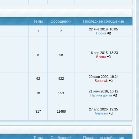
Темы
Сообщений
Последнее сообщение
22 янв 2019, 18:05
1
2
Проня
16 апр 2015, 13:23
8
58
Елена
20 фев 2020, 19:24
62
822
Superwit
21 июн 2016, 16:12
78
553
Папина дочка
27 апр 2026, 19:35
917
11488
Алексей
Темы
Сообщений
Последнее сообщение