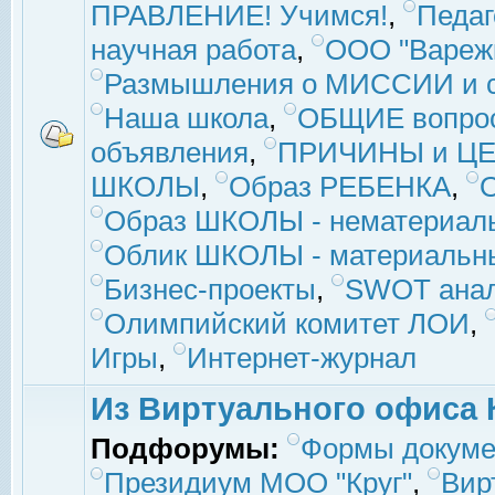
ПРАВЛЕНИЕ! Учимся!
,
Педаг
научная работа
,
ООО "Вареж
Размышления о МИССИИ и с
Наша школа
,
ОБЩИЕ вопро
объявления
,
ПРИЧИНЫ и ЦЕ
ШКОЛЫ
,
Образ РЕБЕНКА
,
Образ ШКОЛЫ - нематериаль
Облик ШКОЛЫ - материальны
Бизнес-проекты
,
SWOT ана
Олимпийский комитет ЛОИ
,
Игры
,
Интернет-журнал
Из Виртуального офиса 
Подфорумы:
Формы докуме
Президиум МОО "Круг"
,
Вир