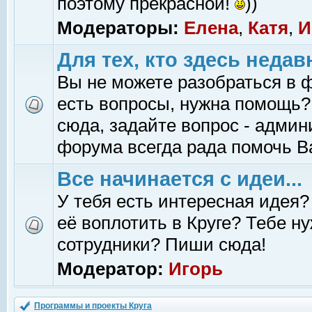
поэтому прекрасной!
))
Модераторы:
Елена
,
Катя
,
И
Для тех, кто здесь недав
Вы не можете разобраться в 
есть вопросы, нужна помощь?
сюда, задайте вопрос - адми
форума всегда рада помочь В
Все начинается с идеи...
У тебя есть интересная идея?
её воплотить в Круге? Тебе н
сотрудники? Пиши сюда!
Модератор:
Игорь
Программы и проекты Круга