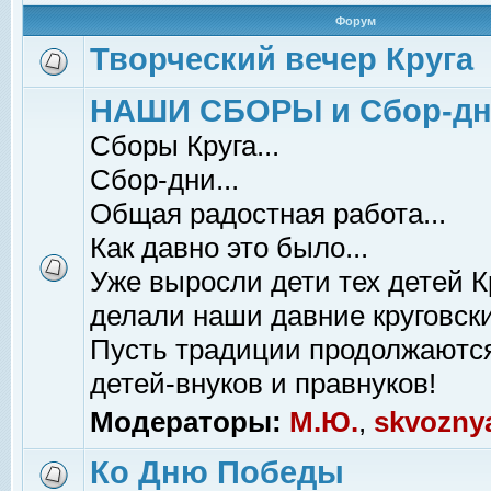
Форум
Творческий вечер Круга
НАШИ СБОРЫ и Сбор-д
Сборы Круга...
Сбор-дни...
Общая радостная работа...
Как давно это было...
Уже выросли дети тех детей К
делали наши давние круговски
Пусть традиции продолжаютс
детей-внуков и правнуков!
Модераторы:
М.Ю.
,
skvozny
Ко Дню Победы