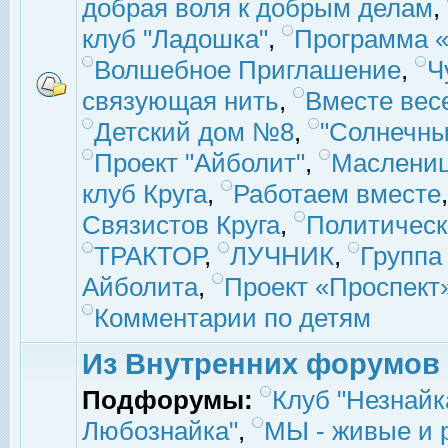
добрая воля к добрым делам
,
клуб "Ладошка"
,
Программа «
Волшебное Приглашение
,
Ч
связующая нить
,
Вместе вес
Детский дом №8
,
"Солнечны
Проект "Айболит"
,
Маслени
клуб Круга
,
Работаем вместе
Связистов Круга
,
Политическ
ТРАКТОР
,
ЛУЧНИК
,
Группа
Айболита
,
Проект «Проспект
Комментарии по детям
Из Внутренних форумов
Подфорумы:
Клуб "Незнайк
Любознайка"
,
МЫ - живые и р