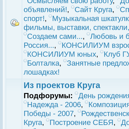
Осмысляем свою работу
,
До
объявлений!
,
Сайт Круга
,
Сп
спорт!
,
Музыкальная шкатулк
фильмы, выставки, спектакли, 
Создаем сами...
,
Любовь и б
Россия...
,
КОНСИЛИУМ взро
КОНСИЛИУМ юных
,
Клуб 
Болталка
,
Занятные предло
лошадках!
Из проектов Круга
Подфорумы:
День рождени
Надежда - 2006
,
Композиция
Победы - 2007
,
Рождественск
Круга
,
Построение СЕБЯ
,
До