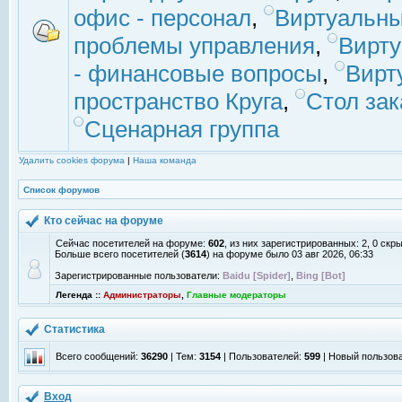
офис - персонал
,
Виртуальны
проблемы управления
,
Вирт
- финансовые вопросы
,
Вирт
пространство Круга
,
Стол зак
Сценарная группа
Удалить cookies форума
|
Наша команда
Список форумов
Кто сейчас на форуме
Сейчас посетителей на форуме:
602
, из них зарегистрированных: 2, 0 скр
Больше всего посетителей (
3614
) на форуме было 03 авг 2026, 06:33
Зарегистрированные пользователи:
Baidu [Spider]
,
Bing [Bot]
Легенда ::
Администраторы
,
Главные модераторы
Статистика
Всего сообщений:
36290
| Тем:
3154
| Пользователей:
599
| Новый пользов
Вход