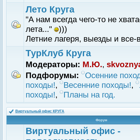
Лето Круга
"А нам всегда чего-то не хвата
лета..."
)))
Летние лагеря, выезды и все-в
ТурКлуб Круга
Модераторы:
М.Ю.
,
skvozny
Подфорумы:
Осенние похо
походы!
,
Весенние походы!
,
походы!
,
Планы на год.
Виртуальный офис КРУГА
Форум
Виртуальный офис -