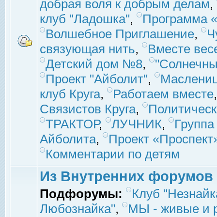
добрая воля к добрым делам
,
клуб "Ладошка"
,
Программа «
Волшебное Приглашение
,
Ч
связующая нить
,
Вместе вес
Детский дом №8
,
"Солнечны
Проект "Айболит"
,
Маслени
клуб Круга
,
Работаем вместе
Связистов Круга
,
Политическ
ТРАКТОР
,
ЛУЧНИК
,
Группа
Айболита
,
Проект «Проспект
Комментарии по детям
Из Внутренних форумов
Подфорумы:
Клуб "Незнайк
Любознайка"
,
МЫ - живые и р