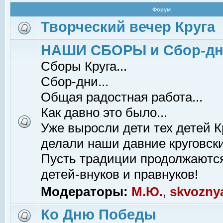
Форум
Творческий вечер Круга
НАШИ СБОРЫ и Сбор-д
Сборы Круга...
Сбор-дни...
Общая радостная работа...
Как давно это было...
Уже выросли дети тех детей К
делали наши давние круговски
Пусть традиции продолжаютс
детей-внуков и правнуков!
Модераторы:
М.Ю.
,
skvozny
Ко Дню Победы