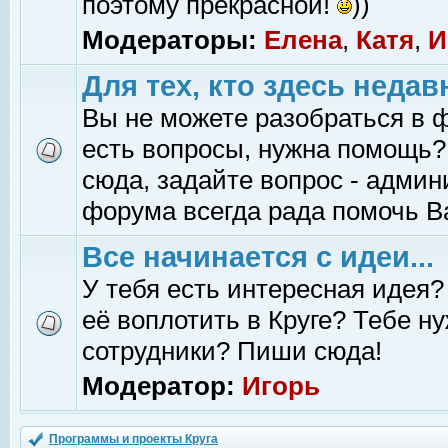
поэтому прекрасной!
))
Модераторы:
Елена
,
Катя
,
И
Для тех, кто здесь недав
Вы не можете разобраться в 
есть вопросы, нужна помощь?
сюда, задайте вопрос - адми
форума всегда рада помочь В
Все начинается с идеи...
У тебя есть интересная идея?
её воплотить в Круге? Тебе н
сотрудники? Пиши сюда!
Модератор:
Игорь
Программы и проекты Круга