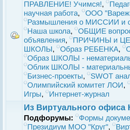
ПРАВЛЕНИЕ! Учимся!
,
Педаг
научная работа
,
ООО "Вареж
Размышления о МИССИИ и с
Наша школа
,
ОБЩИЕ вопро
объявления
,
ПРИЧИНЫ и ЦЕ
ШКОЛЫ
,
Образ РЕБЕНКА
,
Образ ШКОЛЫ - нематериаль
Облик ШКОЛЫ - материальны
Бизнес-проекты
,
SWOT ана
Олимпийский комитет ЛОИ
,
Игры
,
Интернет-журнал
Из Виртуального офиса 
Подфорумы:
Формы докуме
Президиум МОО "Круг"
,
Вир