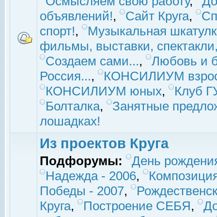
Осмысляем свою работу
,
До
объявлений!
,
Сайт Круга
,
Сп
спорт!
,
Музыкальная шкатулк
фильмы, выставки, спектакли, 
Создаем сами...
,
Любовь и б
Россия...
,
КОНСИЛИУМ взро
КОНСИЛИУМ юных
,
Клуб 
Болталка
,
Занятные предло
лошадках!
Из проектов Круга
Подфорумы:
День рождени
Надежда - 2006
,
Композиция
Победы - 2007
,
Рождественск
Круга
,
Построение СЕБЯ
,
До