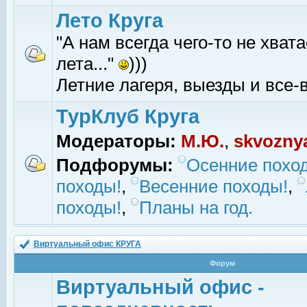
Лето Круга
"А нам всегда чего-то не хвата
лета..."
)))
Летние лагеря, выезды и все-в
ТурКлуб Круга
Модераторы:
М.Ю.
,
skvozny
Подфорумы:
Осенние похо
походы!
,
Весенние походы!
,
походы!
,
Планы на год.
Виртуальный офис КРУГА
Форум
Виртуальный офис -