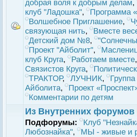
добрая воля к добрым делам
,
клуб "Ладошка"
,
Программа «
Волшебное Приглашение
,
Ч
связующая нить
,
Вместе вес
Детский дом №8
,
"Солнечны
Проект "Айболит"
,
Маслени
клуб Круга
,
Работаем вместе
Связистов Круга
,
Политическ
ТРАКТОР
,
ЛУЧНИК
,
Группа
Айболита
,
Проект «Проспект
Комментарии по детям
Из Внутренних форумов
Подфорумы:
Клуб "Незнайк
Любознайка"
,
МЫ - живые и р