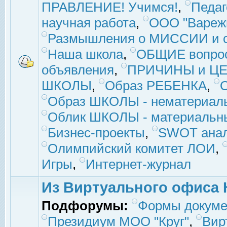
ПРАВЛЕНИЕ! Учимся!
,
Педаг
научная работа
,
ООО "Вареж
Размышления о МИССИИ и с
Наша школа
,
ОБЩИЕ вопро
объявления
,
ПРИЧИНЫ и ЦЕ
ШКОЛЫ
,
Образ РЕБЕНКА
,
Образ ШКОЛЫ - нематериаль
Облик ШКОЛЫ - материальны
Бизнес-проекты
,
SWOT ана
Олимпийский комитет ЛОИ
,
Игры
,
Интернет-журнал
Из Виртуального офиса 
Подфорумы:
Формы докуме
Президиум МОО "Круг"
,
Вир