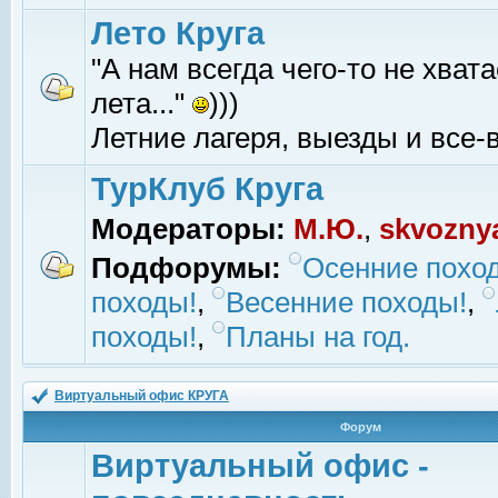
Лето Круга
"А нам всегда чего-то не хвата
лета..."
)))
Летние лагеря, выезды и все-в
ТурКлуб Круга
Модераторы:
М.Ю.
,
skvozny
Подфорумы:
Осенние похо
походы!
,
Весенние походы!
,
походы!
,
Планы на год.
Виртуальный офис КРУГА
Форум
Виртуальный офис -