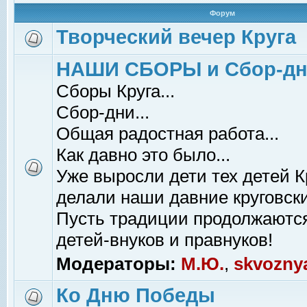
Форум
Творческий вечер Круга
НАШИ СБОРЫ и Сбор-д
Сборы Круга...
Сбор-дни...
Общая радостная работа...
Как давно это было...
Уже выросли дети тех детей К
делали наши давние круговски
Пусть традиции продолжаютс
детей-внуков и правнуков!
Модераторы:
М.Ю.
,
skvozny
Ко Дню Победы