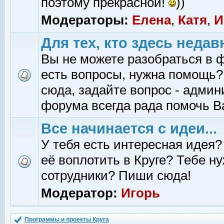
поэтому прекрасной!
))
Модераторы:
Елена
,
Катя
,
И
Для тех, кто здесь недав
Вы не можете разобраться в 
есть вопросы, нужна помощь?
сюда, задайте вопрос - адми
форума всегда рада помочь В
Все начинается с идеи...
У тебя есть интересная идея?
её воплотить в Круге? Тебе н
сотрудники? Пиши сюда!
Модератор:
Игорь
Программы и проекты Круга