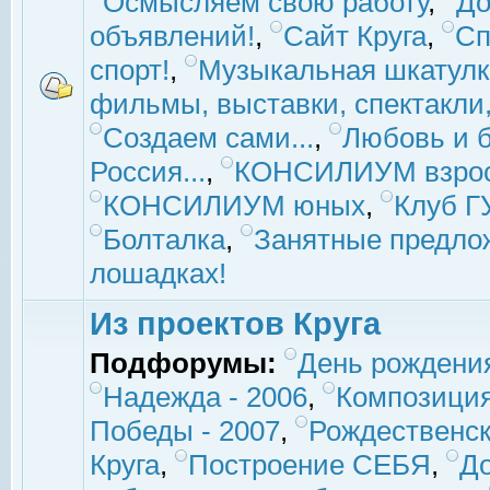
Осмысляем свою работу
,
До
объявлений!
,
Сайт Круга
,
Сп
спорт!
,
Музыкальная шкатулк
фильмы, выставки, спектакли, 
Создаем сами...
,
Любовь и б
Россия...
,
КОНСИЛИУМ взро
КОНСИЛИУМ юных
,
Клуб 
Болталка
,
Занятные предло
лошадках!
Из проектов Круга
Подфорумы:
День рождени
Надежда - 2006
,
Композиция
Победы - 2007
,
Рождественск
Круга
,
Построение СЕБЯ
,
До