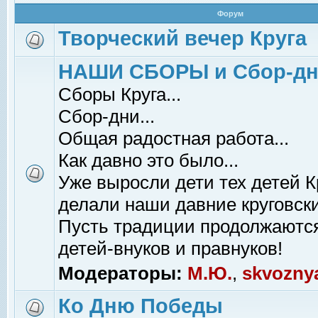
Форум
Творческий вечер Круга
НАШИ СБОРЫ и Сбор-д
Сборы Круга...
Сбор-дни...
Общая радостная работа...
Как давно это было...
Уже выросли дети тех детей К
делали наши давние круговски
Пусть традиции продолжаютс
детей-внуков и правнуков!
Модераторы:
М.Ю.
,
skvozny
Ко Дню Победы