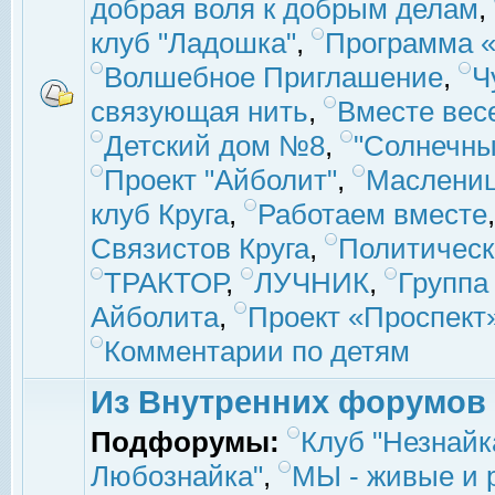
добрая воля к добрым делам
,
клуб "Ладошка"
,
Программа «
Волшебное Приглашение
,
Ч
связующая нить
,
Вместе вес
Детский дом №8
,
"Солнечны
Проект "Айболит"
,
Маслени
клуб Круга
,
Работаем вместе
Связистов Круга
,
Политическ
ТРАКТОР
,
ЛУЧНИК
,
Группа
Айболита
,
Проект «Проспект
Комментарии по детям
Из Внутренних форумов
Подфорумы:
Клуб "Незнайк
Любознайка"
,
МЫ - живые и р