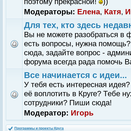
поэтому прекрасной!
))
Модераторы:
Елена
,
Катя
,
И
Для тех, кто здесь недав
Вы не можете разобраться в 
есть вопросы, нужна помощь?
сюда, задайте вопрос - адми
форума всегда рада помочь В
Все начинается с идеи...
У тебя есть интересная идея?
её воплотить в Круге? Тебе н
сотрудники? Пиши сюда!
Модератор:
Игорь
Программы и проекты Круга