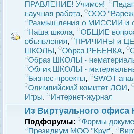
ПРАВЛЕНИЕ! Учимся!
,
Педаг
научная работа
,
ООО "Вареж
Размышления о МИССИИ и с
Наша школа
,
ОБЩИЕ вопро
объявления
,
ПРИЧИНЫ и ЦЕ
ШКОЛЫ
,
Образ РЕБЕНКА
,
Образ ШКОЛЫ - нематериаль
Облик ШКОЛЫ - материальны
Бизнес-проекты
,
SWOT ана
Олимпийский комитет ЛОИ
,
Игры
,
Интернет-журнал
Из Виртуального офиса 
Подфорумы:
Формы докуме
Президиум МОО "Круг"
,
Вир