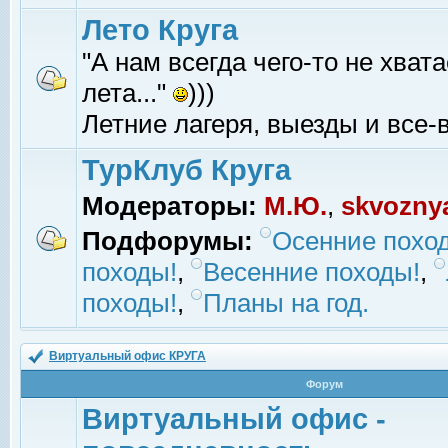
Лето Круга
"А нам всегда чего-то не хвата
лета..."
)))
Летние лагеря, выезды и все-в
ТурКлуб Круга
Модераторы:
М.Ю.
,
skvozny
Подфорумы:
Осенние похо
походы!
,
Весенние походы!
,
походы!
,
Планы на год.
Виртуальный офис КРУГА
Форум
Виртуальный офис -