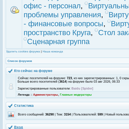
офис - персонал
,
Виртуальны
проблемы управления
,
Вирт
- финансовые вопросы
,
Вирт
пространство Круга
,
Стол зак
Сценарная группа
Удалить cookies форума
|
Наша команда
Список форумов
Кто сейчас на форуме
Сейчас посетителей на форуме:
723
, из них зарегистрированных: 1, 0 скр
Больше всего посетителей (
3614
) на форуме было 03 авг 2026, 06:33
Зарегистрированные пользователи:
Baidu [Spider]
Легенда ::
Администраторы
,
Главные модераторы
Статистика
Всего сообщений:
36290
| Тем:
3154
| Пользователей:
599
| Новый пользов
Вход