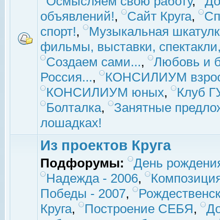
Осмысляем свою работу
,
До
объявлений!
,
Сайт Круга
,
Сп
спорт!
,
Музыкальная шкатулк
фильмы, выставки, спектакли, 
Создаем сами...
,
Любовь и б
Россия...
,
КОНСИЛИУМ взро
КОНСИЛИУМ юных
,
Клуб 
Болталка
,
Занятные предло
лошадках!
Из проектов Круга
Подфорумы:
День рождени
Надежда - 2006
,
Композиция
Победы - 2007
,
Рождественск
Круга
,
Построение СЕБЯ
,
До