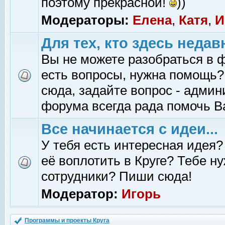
поэтому прекрасной!
))
Модераторы:
Елена
,
Катя
,
И
Для тех, кто здесь недав
Вы не можете разобраться в 
есть вопросы, нужна помощь?
сюда, задайте вопрос - адми
форума всегда рада помочь В
Все начинается с идеи...
У тебя есть интересная идея?
её воплотить в Круге? Тебе н
сотрудники? Пиши сюда!
Модератор:
Игорь
Программы и проекты Круга