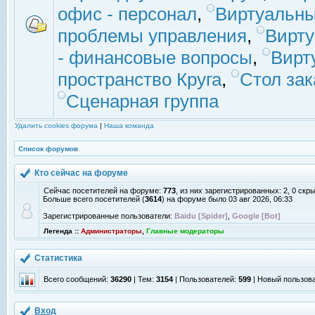
офис - персонал
,
Виртуальны
проблемы управления
,
Вирт
- финансовые вопросы
,
Вирт
пространство Круга
,
Стол зак
Сценарная группа
Удалить cookies форума
|
Наша команда
Список форумов
Кто сейчас на форуме
Сейчас посетителей на форуме:
773
, из них зарегистрированных: 2, 0 скр
Больше всего посетителей (
3614
) на форуме было 03 авг 2026, 06:33
Зарегистрированные пользователи:
Baidu [Spider]
,
Google [Bot]
Легенда ::
Администраторы
,
Главные модераторы
Статистика
Всего сообщений:
36290
| Тем:
3154
| Пользователей:
599
| Новый пользов
Вход