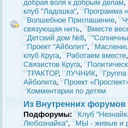
добрая воля к добрым делам
,
клуб "Ладошка"
,
Программа «
Волшебное Приглашение
,
Ч
связующая нить
,
Вместе вес
Детский дом №8
,
"Солнечны
Проект "Айболит"
,
Маслени
клуб Круга
,
Работаем вместе
Связистов Круга
,
Политическ
ТРАКТОР
,
ЛУЧНИК
,
Группа
Айболита
,
Проект «Проспект
Комментарии по детям
Из Внутренних форумов
Подфорумы:
Клуб "Незнайк
Любознайка"
,
МЫ - живые и р