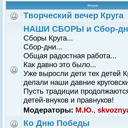
Форум
Творческий вечер Круга
НАШИ СБОРЫ и Сбор-д
Сборы Круга...
Сбор-дни...
Общая радостная работа...
Как давно это было...
Уже выросли дети тех детей К
делали наши давние круговски
Пусть традиции продолжаютс
детей-внуков и правнуков!
Модераторы:
М.Ю.
,
skvozny
Ко Дню Победы