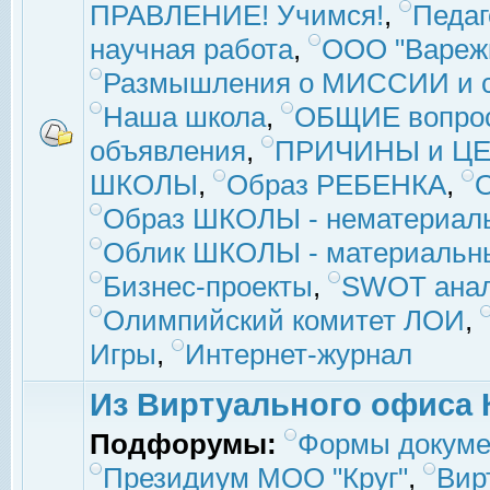
ПРАВЛЕНИЕ! Учимся!
,
Педаг
научная работа
,
ООО "Вареж
Размышления о МИССИИ и с
Наша школа
,
ОБЩИЕ вопро
объявления
,
ПРИЧИНЫ и ЦЕ
ШКОЛЫ
,
Образ РЕБЕНКА
,
Образ ШКОЛЫ - нематериаль
Облик ШКОЛЫ - материальны
Бизнес-проекты
,
SWOT ана
Олимпийский комитет ЛОИ
,
Игры
,
Интернет-журнал
Из Виртуального офиса 
Подфорумы:
Формы докуме
Президиум МОО "Круг"
,
Вир