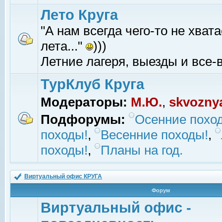
Лето Круга
"А нам всегда чего-то не хвата
лета..."
)))
Летние лагеря, выезды и все-в
ТурКлуб Круга
Модераторы:
М.Ю.
,
skvozny
Подфорумы:
Осенние похо
походы!
,
Весенние походы!
,
походы!
,
Планы на год.
Виртуальный офис КРУГА
Форум
Виртуальный офис -