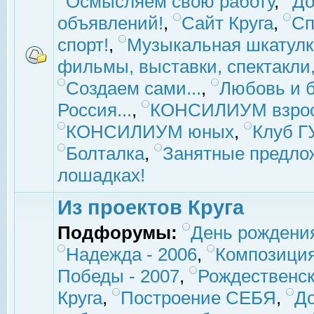
Осмысляем свою работу
,
До
объявлений!
,
Сайт Круга
,
Сп
спорт!
,
Музыкальная шкатулк
фильмы, выставки, спектакли, 
Создаем сами...
,
Любовь и б
Россия...
,
КОНСИЛИУМ взро
КОНСИЛИУМ юных
,
Клуб 
Болталка
,
Занятные предло
лошадках!
Из проектов Круга
Подфорумы:
День рождени
Надежда - 2006
,
Композиция
Победы - 2007
,
Рождественск
Круга
,
Построение СЕБЯ
,
До