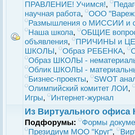
ПРАВЛЕНИЕ! Учимся!
,
Педаг
научная работа
,
ООО "Вареж
Размышления о МИССИИ и с
Наша школа
,
ОБЩИЕ вопро
объявления
,
ПРИЧИНЫ и ЦЕ
ШКОЛЫ
,
Образ РЕБЕНКА
,
Образ ШКОЛЫ - нематериаль
Облик ШКОЛЫ - материальны
Бизнес-проекты
,
SWOT ана
Олимпийский комитет ЛОИ
,
Игры
,
Интернет-журнал
Из Виртуального офиса 
Подфорумы:
Формы докуме
Президиум МОО "Круг"
,
Вир