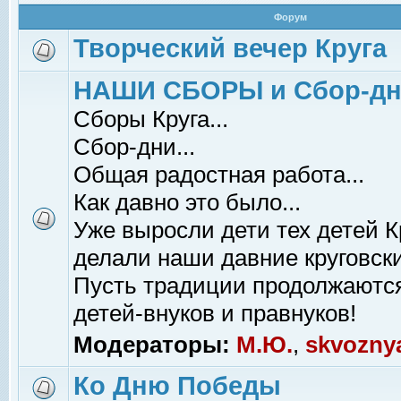
Форум
Творческий вечер Круга
НАШИ СБОРЫ и Сбор-д
Сборы Круга...
Сбор-дни...
Общая радостная работа...
Как давно это было...
Уже выросли дети тех детей К
делали наши давние круговски
Пусть традиции продолжаютс
детей-внуков и правнуков!
Модераторы:
М.Ю.
,
skvozny
Ко Дню Победы