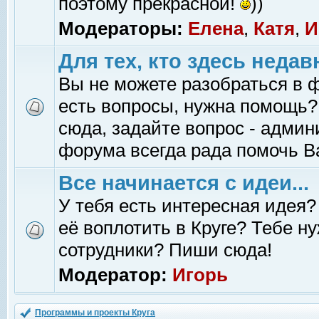
поэтому прекрасной!
))
Модераторы:
Елена
,
Катя
,
И
Для тех, кто здесь недав
Вы не можете разобраться в 
есть вопросы, нужна помощь?
сюда, задайте вопрос - адми
форума всегда рада помочь В
Все начинается с идеи...
У тебя есть интересная идея?
её воплотить в Круге? Тебе н
сотрудники? Пиши сюда!
Модератор:
Игорь
Программы и проекты Круга