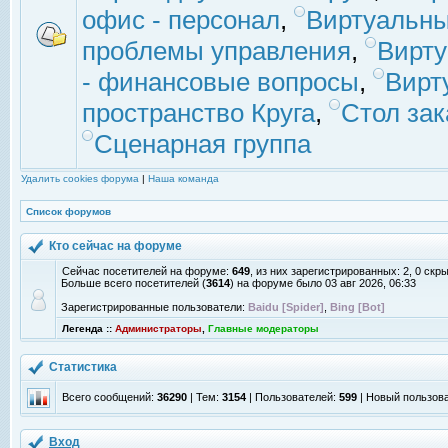
офис - персонал
,
Виртуальны
проблемы управления
,
Вирт
- финансовые вопросы
,
Вирт
пространство Круга
,
Стол зак
Сценарная группа
Удалить cookies форума
|
Наша команда
Список форумов
Кто сейчас на форуме
Сейчас посетителей на форуме:
649
, из них зарегистрированных: 2, 0 скр
Больше всего посетителей (
3614
) на форуме было 03 авг 2026, 06:33
Зарегистрированные пользователи:
Baidu [Spider]
,
Bing [Bot]
Легенда ::
Администраторы
,
Главные модераторы
Статистика
Всего сообщений:
36290
| Тем:
3154
| Пользователей:
599
| Новый пользов
Вход