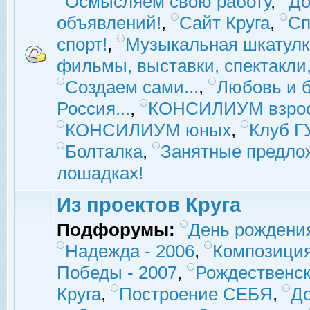
Осмысляем свою работу
,
До
объявлений!
,
Сайт Круга
,
Сп
спорт!
,
Музыкальная шкатулк
фильмы, выставки, спектакли, 
Создаем сами...
,
Любовь и б
Россия...
,
КОНСИЛИУМ взро
КОНСИЛИУМ юных
,
Клуб 
Болталка
,
Занятные предло
лошадках!
Из проектов Круга
Подфорумы:
День рождени
Надежда - 2006
,
Композиция
Победы - 2007
,
Рождественск
Круга
,
Построение СЕБЯ
,
До