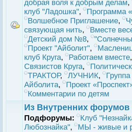
добрая воля к добрым делам
,
клуб "Ладошка"
,
Программа «
Волшебное Приглашение
,
Ч
связующая нить
,
Вместе вес
Детский дом №8
,
"Солнечны
Проект "Айболит"
,
Маслени
клуб Круга
,
Работаем вместе
Связистов Круга
,
Политическ
ТРАКТОР
,
ЛУЧНИК
,
Группа
Айболита
,
Проект «Проспект
Комментарии по детям
Из Внутренних форумов
Подфорумы:
Клуб "Незнайк
Любознайка"
,
МЫ - живые и р