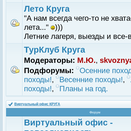
Лето Круга
"А нам всегда чего-то не хвата
лета..."
)))
Летние лагеря, выезды и все-в
ТурКлуб Круга
Модераторы:
М.Ю.
,
skvozny
Подфорумы:
Осенние похо
походы!
,
Весенние походы!
,
походы!
,
Планы на год.
Виртуальный офис КРУГА
Форум
Виртуальный офис -