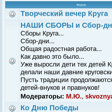
Форум
Творческий вечер Круга
НАШИ СБОРЫ и Сбор-д
Сборы Круга...
Сбор-дни...
Общая радостная работа...
Как давно это было...
Уже выросли дети тех детей К
делали наши давние круговски
Пусть традиции продолжаютс
детей-внуков и правнуков!
Модераторы:
М.Ю.
,
skvozny
Ко Дню Победы