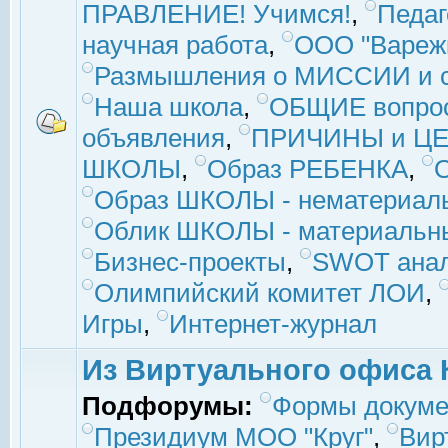
ПРАВЛЕНИЕ! Учимся!
,
Педаг
научная работа
,
ООО "Вареж
Размышления о МИССИИ и с
Наша школа
,
ОБЩИЕ вопро
объявления
,
ПРИЧИНЫ и ЦЕ
ШКОЛЫ
,
Образ РЕБЕНКА
,
Образ ШКОЛЫ - нематериаль
Облик ШКОЛЫ - материальны
Бизнес-проекты
,
SWOT ана
Олимпийский комитет ЛОИ
,
Игры
,
Интернет-журнал
Из Виртуального офиса 
Подфорумы:
Формы докуме
Президиум МОО "Круг"
,
Вир