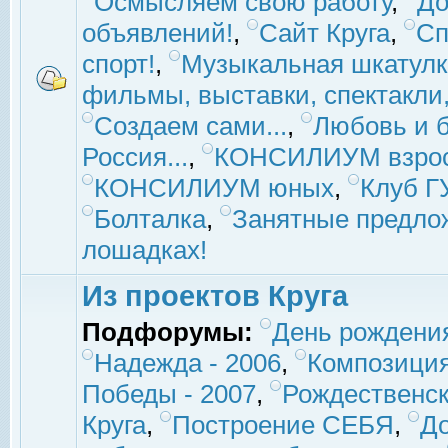
Осмысляем свою работу
,
До
объявлений!
,
Сайт Круга
,
Сп
спорт!
,
Музыкальная шкатулк
фильмы, выставки, спектакли, 
Создаем сами...
,
Любовь и б
Россия...
,
КОНСИЛИУМ взро
КОНСИЛИУМ юных
,
Клуб 
Болталка
,
Занятные предло
лошадках!
Из проектов Круга
Подфорумы:
День рождени
Надежда - 2006
,
Композиция
Победы - 2007
,
Рождественск
Круга
,
Построение СЕБЯ
,
До