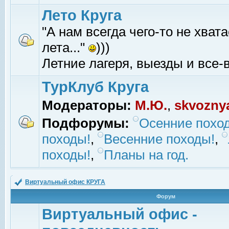
Лето Круга
"А нам всегда чего-то не хвата
лета..."
)))
Летние лагеря, выезды и все-в
ТурКлуб Круга
Модераторы:
М.Ю.
,
skvozny
Подфорумы:
Осенние похо
походы!
,
Весенние походы!
,
походы!
,
Планы на год.
Виртуальный офис КРУГА
Форум
Виртуальный офис -