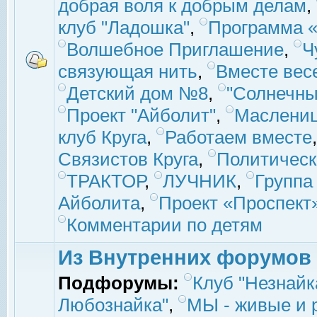
добрая воля к добрым делам
,
клуб "Ладошка"
,
Программа «
Волшебное Приглашение
,
Ч
связующая нить
,
Вместе вес
Детский дом №8
,
"Солнечны
Проект "Айболит"
,
Маслени
клуб Круга
,
Работаем вместе
Связистов Круга
,
Политическ
ТРАКТОР
,
ЛУЧНИК
,
Группа
Айболита
,
Проект «Проспект
Комментарии по детям
Из Внутренних форумов
Подфорумы:
Клуб "Незнайк
Любознайка"
,
МЫ - живые и р