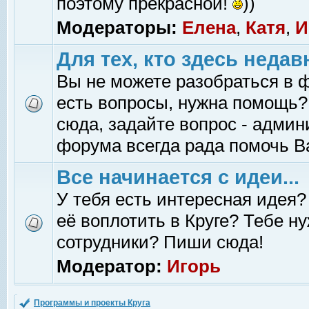
поэтому прекрасной!
))
Модераторы:
Елена
,
Катя
,
И
Для тех, кто здесь недав
Вы не можете разобраться в 
есть вопросы, нужна помощь?
сюда, задайте вопрос - адми
форума всегда рада помочь В
Все начинается с идеи...
У тебя есть интересная идея?
её воплотить в Круге? Тебе н
сотрудники? Пиши сюда!
Модератор:
Игорь
Программы и проекты Круга