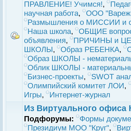
ПРАВЛЕНИЕ! Учимся!
,
Педаг
научная работа
,
ООО "Вареж
Размышления о МИССИИ и с
Наша школа
,
ОБЩИЕ вопро
объявления
,
ПРИЧИНЫ и ЦЕ
ШКОЛЫ
,
Образ РЕБЕНКА
,
Образ ШКОЛЫ - нематериаль
Облик ШКОЛЫ - материальны
Бизнес-проекты
,
SWOT ана
Олимпийский комитет ЛОИ
,
Игры
,
Интернет-журнал
Из Виртуального офиса 
Подфорумы:
Формы докуме
Президиум МОО "Круг"
,
Вир