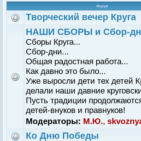
Форум
Творческий вечер Круга
НАШИ СБОРЫ и Сбор-д
Сборы Круга...
Сбор-дни...
Общая радостная работа...
Как давно это было...
Уже выросли дети тех детей К
делали наши давние круговски
Пусть традиции продолжаютс
детей-внуков и правнуков!
Модераторы:
М.Ю.
,
skvozny
Ко Дню Победы