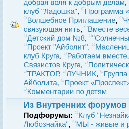
добрая воля к добрым делам
,
клуб "Ладошка"
,
Программа «
Волшебное Приглашение
,
Ч
связующая нить
,
Вместе вес
Детский дом №8
,
"Солнечны
Проект "Айболит"
,
Маслени
клуб Круга
,
Работаем вместе
Связистов Круга
,
Политическ
ТРАКТОР
,
ЛУЧНИК
,
Группа
Айболита
,
Проект «Проспект
Комментарии по детям
Из Внутренних форумов
Подфорумы:
Клуб "Незнайк
Любознайка"
,
МЫ - живые и р