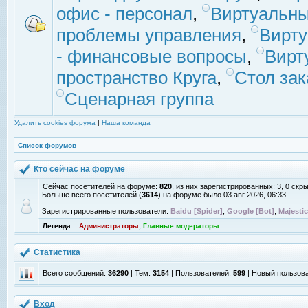
офис - персонал
,
Виртуальны
проблемы управления
,
Вирт
- финансовые вопросы
,
Вирт
пространство Круга
,
Стол зак
Сценарная группа
Удалить cookies форума
|
Наша команда
Список форумов
Кто сейчас на форуме
Сейчас посетителей на форуме:
820
, из них зарегистрированных: 3, 0 скр
Больше всего посетителей (
3614
) на форуме было 03 авг 2026, 06:33
Зарегистрированные пользователи:
Baidu [Spider]
,
Google [Bot]
,
Majestic
Легенда ::
Администраторы
,
Главные модераторы
Статистика
Всего сообщений:
36290
| Тем:
3154
| Пользователей:
599
| Новый пользов
Вход