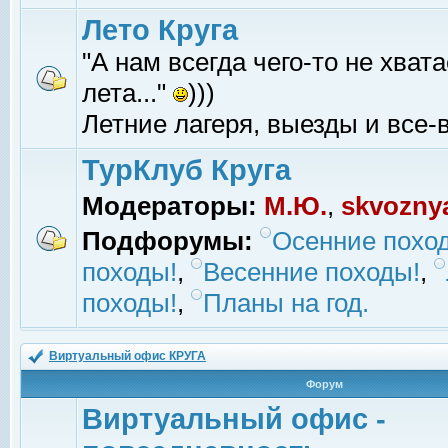
Лето Круга
"А нам всегда чего-то не хвата
лета..."
)))
Летние лагеря, выезды и все-в
ТурКлуб Круга
Модераторы:
М.Ю.
,
skvozny
Подфорумы:
Осенние похо
походы!
,
Весенние походы!
,
походы!
,
Планы на год.
Виртуальный офис КРУГА
Форум
Виртуальный офис -