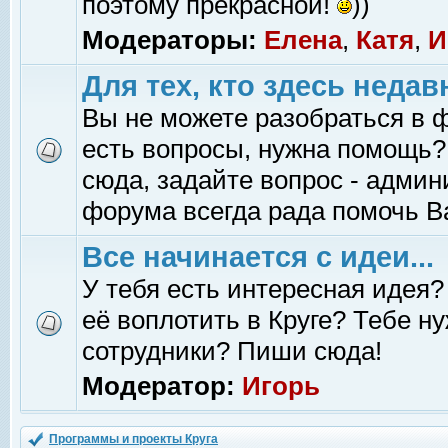
поэтому прекрасной!
))
Модераторы:
Елена
,
Катя
,
И
Для тех, кто здесь недав
Вы не можете разобраться в 
есть вопросы, нужна помощь?
сюда, задайте вопрос - адми
форума всегда рада помочь В
Все начинается с идеи...
У тебя есть интересная идея?
её воплотить в Круге? Тебе н
сотрудники? Пиши сюда!
Модератор:
Игорь
Программы и проекты Круга