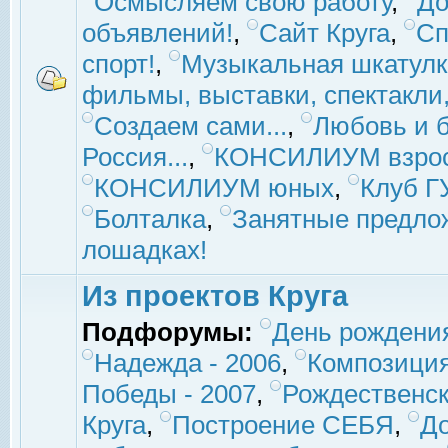
Осмысляем свою работу
,
До
объявлений!
,
Сайт Круга
,
Сп
спорт!
,
Музыкальная шкатулк
фильмы, выставки, спектакли, 
Создаем сами...
,
Любовь и б
Россия...
,
КОНСИЛИУМ взро
КОНСИЛИУМ юных
,
Клуб 
Болталка
,
Занятные предло
лошадках!
Из проектов Круга
Подфорумы:
День рождени
Надежда - 2006
,
Композиция
Победы - 2007
,
Рождественск
Круга
,
Построение СЕБЯ
,
До