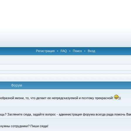
Регистрация
•
FAQ
•
Поиск
•
Вход
Форум
образной жизни, то, что делает ее непредсказуемой и поэтому прекрасной!
))
щь? Загляните сюда, задайте вопрос - администрация форума всегда рада помочь Ва
е нужны сотрудники? Пиши сюда!