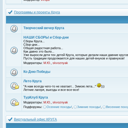
Программы и проекты Круга
Творческий вечер Круга
НАШИ СБОРЫ и Сбор-дни
Сборы Круга...
Сбор-дни...
Общая радостная работа...
Как давно это было...
Уже выросли дети тех детей Круга, которые делали наши давние кругов
Пусть традиции продолжаются для наших детей-внуков и правнуков!
Модераторы:
М.Ю.
,
skvoznyak
Ко Дню Победы
Лето Круга
"А нам всегда чего-то не хватает... Зимою лета..."
)))
Летние лагеря, выезды и все-все-все!
ТурКлуб Круга
Модераторы:
М.Ю.
,
skvoznyak
Подфорумы:
Осенние походы!
,
Зимние походы!
,
Весенние похо
Виртуальный офис КРУГА