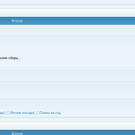
Форум
ские сборы...
ды!
,
Летние походы!
,
Планы на год.
Форум