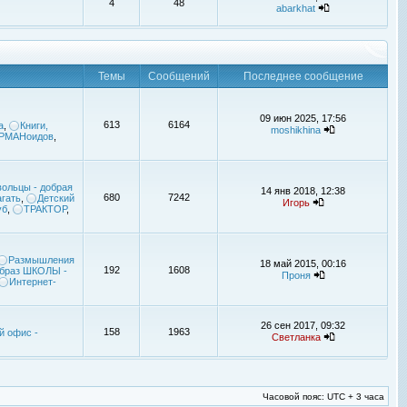
4
48
abarkhat
Темы
Сообщений
Последнее сообщение
09 июн 2025, 17:56
613
6164
а
,
Книги,
moshikhina
УРМАНоидов
,
ольцы - добрая
14 янв 2018, 12:38
680
7242
гать
,
Детский
Игорь
уб
,
ТРАКТОР
,
Размышления
18 май 2015, 00:16
192
1608
браз ШКОЛЫ -
Проня
Интернет-
26 сен 2017, 09:32
158
1963
й офис -
Светланка
Часовой пояс: UTC + 3 часа