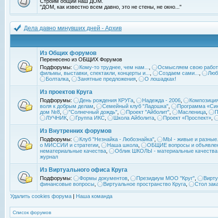
Строим общий наш ДОМ.
"ДОМ, как известно всем давно, это не стены, не окно..."
Дела давно минувших дней - Архив
Из Общих форумов
Перенесено из ОБЩИХ Форумов
Подфорумы:
Кому-то труднее, чем нам...
,
Осмысляем свою работ
фильмы, выставки, спектакли, концерты и...
,
Создаем сами...
,
Люб
Болталка
,
Занятные предложения
,
О лошадках!
Из проектов Круга
Подфорумы:
День рождения КРУГа
,
Надежда - 2006
,
Композиция
воля к добрым делам
,
Семейный клуб "Ладошка"
,
Программа «Син
дом №8
,
"Солнечный дождь"
,
Проект "Айболит"
,
Масленица
,
П
ЛУЧНИК
,
Группа ИКС
,
Школа Айболита
,
Проект «Проспект»
,
Из Внутренних форумов
Подфорумы:
Клуб "Незнайка - Любознайка"
,
МЫ - живые и разные.
о МИССИИ и стратегии
,
Наша школа
,
ОБЩИЕ вопросы и объявле
нематериальные качества
,
Облик ШКОЛЫ - материальные качества
журнал
Из Виртуального офиса Круга
Подфорумы:
Формы документов
,
Президиум МОО "Круг"
,
Вирту
финансовые вопросы
,
Виртуальное пространство Круга
,
Стол зак
Удалить cookies форума
|
Наша команда
Список форумов