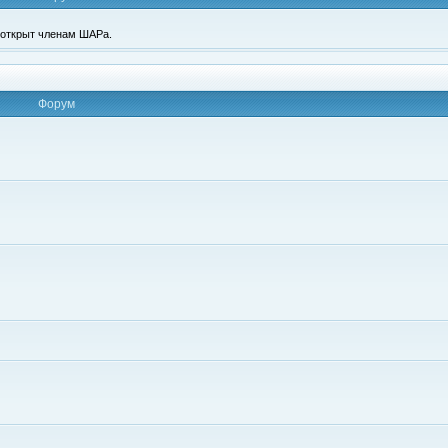
п открыт членам ШАРа.
Форум