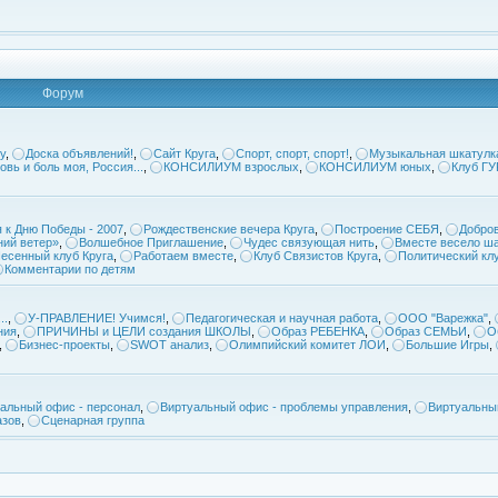
Форум
у
,
Доска объявлений!
,
Сайт Круга
,
Спорт, спорт, спорт!
,
Музыкальная шкатулк
овь и боль моя, Россия...
,
КОНСИЛИУМ взрослых
,
КОНСИЛИУМ юных
,
Клуб Г
 к Дню Победы - 2007
,
Рождественские вечера Круга
,
Построение СЕБЯ
,
Добров
ий ветер»
,
Волшебное Приглашение
,
Чудес связующая нить
,
Вместе весело ша
есенный клуб Круга
,
Работаем вместе
,
Клуб Связистов Круга
,
Политический кл
Комментарии по детям
..
,
У-ПРАВЛЕНИЕ! Учимся!
,
Педагогическая и научная работа
,
ООО "Варежка"
,
ния
,
ПРИЧИНЫ и ЦЕЛИ создания ШКОЛЫ
,
Образ РЕБЕНКА
,
Образ СЕМЬИ
,
О
,
Бизнес-проекты
,
SWOT анализ
,
Олимпийский комитет ЛОИ
,
Большие Игры
,
альный офис - персонал
,
Виртуальный офис - проблемы управления
,
Виртуальны
азов
,
Сценарная группа