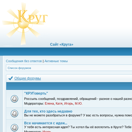
Сайт «Круга»
Сообщения без ответов
|
Активные темы
Список форумов
Общие форумы
"КРУГоверть"
Россыпь сообщений, поздравлений, обращений - разное о нашей разно
Модераторы:
Елена
,
Катя
,
Игорь
,
М.Ю.
Для тех, кто здесь недавно
Вы не можете разобраться в форуме? У вас есть вопросы, нужна помо
Все начинается с идеи...
У тебя есть интересная идея? Ты хотел бы её воплотить в Круге? Теб
Модератор:
Игорь