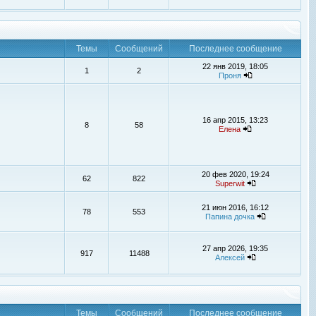
Темы
Сообщений
Последнее сообщение
22 янв 2019, 18:05
1
2
Проня
16 апр 2015, 13:23
8
58
Елена
20 фев 2020, 19:24
62
822
Superwit
21 июн 2016, 16:12
78
553
Папина дочка
27 апр 2026, 19:35
917
11488
Алексей
Темы
Сообщений
Последнее сообщение