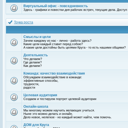
Виртуальный офис - повседневность
Здесь - графики и повестки дня рабочих встреч, текущие дела. Досту
Точка роста
Смыслы и цели
Зачем каждому из нас - лично - работа здесь?
Какие цели каждый ставит перед собою?
А какие цели достойны быть целями Круга - то есть нашими общими?
Деятельность
Что делаем?
Где делаем?
Как делаем?
Команда: качество взаимодействия
Обсуждаем взаимодействие в команде:
эффективные способы,
трудности,
радости
Целевая аудитория
Создаем и тестируем портрет целевой аудитории
Онлайн-школа
Мы многому можем научить желающих учиться.
Ныне это можно делать и онлайн.
Дело новое, нелегкое - но каждый может найти, чем помочь.
ДОМ для Круга