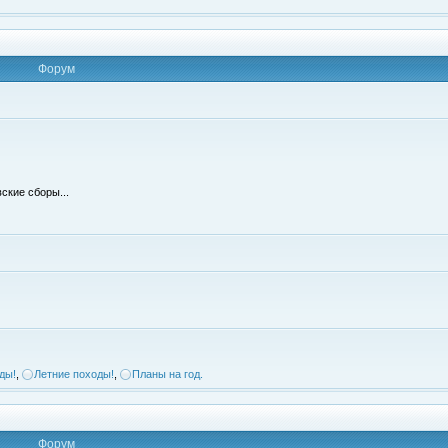
Форум
ские сборы...
ды!
,
Летние походы!
,
Планы на год.
Форум