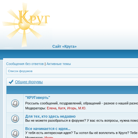
Сайт «Круга»
Сообщения без ответов
|
Активные темы
Список форумов
Общие форумы
"КРУГоверть"
Россыпь сообщений, поздравлений, обращений - разное о нашей разно
Модераторы:
Елена
,
Катя
,
Игорь
,
М.Ю.
Для тех, кто здесь недавно
Вы не можете разобраться в форуме? У вас есть вопросы, нужна помо
Все начинается с идеи...
У тебя есть интересная идея? Ты хотел бы её воплотить в Круге? Теб
Модератор:
Игорь