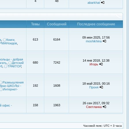
4
48
abarkhat
Темы
Сообщений
Последнее сообщение
09 июн 2025, 17:56
613
6164
а
,
Книги,
moshikhina
УРМАНоидов
,
ольцы - добрая
14 янв 2018, 12:38
680
7242
гать
,
Детский
Игорь
уб
,
ТРАКТОР
,
Размышления
18 май 2015, 00:16
192
1608
браз ШКОЛЫ -
Проня
Интернет-
26 сен 2017, 09:32
158
1963
й офис -
Светланка
Часовой пояс: UTC + 3 часа