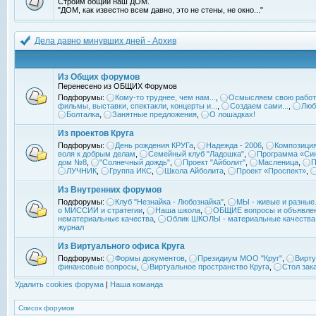
Строим общий наш ДОМ.
"ДОМ, как известно всем давно, это не стены, не окно..."
Дела давно минувших дней - Архив
Из Общих форумов
Перенесено из ОБЩИХ Форумов
Подфорумы:
Кому-то труднее, чем нам...
,
Осмысляем свою работ
фильмы, выставки, спектакли, концерты и...
,
Создаем сами...
,
Люб
Болталка
,
Занятные предложения
,
О лошадках!
Из проектов Круга
Подфорумы:
День рождения КРУГа
,
Надежда - 2006
,
Композиция
воля к добрым делам
,
Семейный клуб "Ладошка"
,
Программа «Син
дом №8
,
"Солнечный дождь"
,
Проект "Айболит"
,
Масленица
,
П
ЛУЧНИК
,
Группа ИКС
,
Школа Айболита
,
Проект «Проспект»
,
Из Внутренних форумов
Подфорумы:
Клуб "Незнайка - Любознайка"
,
МЫ - живые и разные.
о МИССИИ и стратегии
,
Наша школа
,
ОБЩИЕ вопросы и объявле
нематериальные качества
,
Облик ШКОЛЫ - материальные качества
журнал
Из Виртуального офиса Круга
Подфорумы:
Формы документов
,
Президиум МОО "Круг"
,
Вирту
финансовые вопросы
,
Виртуальное пространство Круга
,
Стол зак
Удалить cookies форума
|
Наша команда
Список форумов