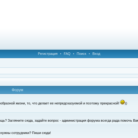
Регистрация
•
FAQ
•
Поиск
•
Вход
Форум
образной жизни, то, что делает ее непредсказуемой и поэтому прекрасной!
))
щь? Загляните сюда, задайте вопрос - администрация форума всегда рада помочь Ва
е нужны сотрудники? Пиши сюда!