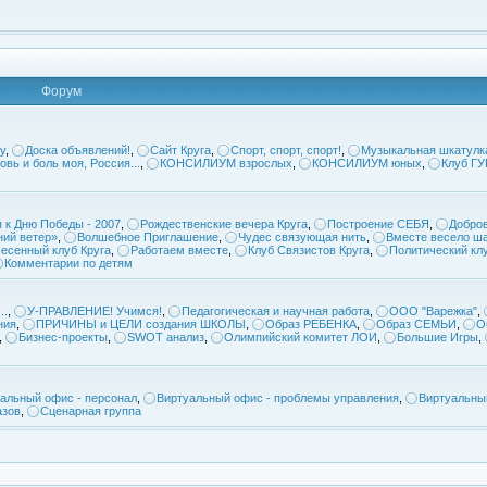
Форум
у
,
Доска объявлений!
,
Сайт Круга
,
Спорт, спорт, спорт!
,
Музыкальная шкатулк
овь и боль моя, Россия...
,
КОНСИЛИУМ взрослых
,
КОНСИЛИУМ юных
,
Клуб Г
 к Дню Победы - 2007
,
Рождественские вечера Круга
,
Построение СЕБЯ
,
Добров
ий ветер»
,
Волшебное Приглашение
,
Чудес связующая нить
,
Вместе весело ша
есенный клуб Круга
,
Работаем вместе
,
Клуб Связистов Круга
,
Политический кл
Комментарии по детям
..
,
У-ПРАВЛЕНИЕ! Учимся!
,
Педагогическая и научная работа
,
ООО "Варежка"
,
ния
,
ПРИЧИНЫ и ЦЕЛИ создания ШКОЛЫ
,
Образ РЕБЕНКА
,
Образ СЕМЬИ
,
О
,
Бизнес-проекты
,
SWOT анализ
,
Олимпийский комитет ЛОИ
,
Большие Игры
,
альный офис - персонал
,
Виртуальный офис - проблемы управления
,
Виртуальны
азов
,
Сценарная группа