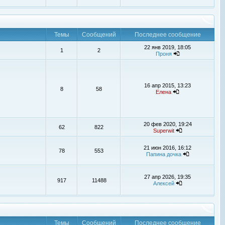
Темы
Сообщений
Последнее сообщение
22 янв 2019, 18:05
1
2
Проня
16 апр 2015, 13:23
8
58
Елена
20 фев 2020, 19:24
62
822
Superwit
21 июн 2016, 16:12
78
553
Папина дочка
27 апр 2026, 19:35
917
11488
Алексей
Темы
Сообщений
Последнее сообщение