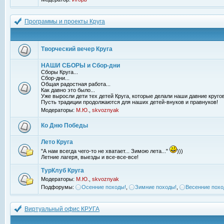
Программы и проекты Круга
Творческий вечер Круга
НАШИ СБОРЫ и Сбор-дни
Сборы Круга...
Сбор-дни...
Общая радостная работа...
Как давно это было...
Уже выросли дети тех детей Круга, которые делали наши давние кругов
Пусть традиции продолжаются для наших детей-внуков и правнуков!
Модераторы:
М.Ю.
,
skvoznyak
Ко Дню Победы
Лето Круга
"А нам всегда чего-то не хватает... Зимою лета..."
)))
Летние лагеря, выезды и все-все-все!
ТурКлуб Круга
Модераторы:
М.Ю.
,
skvoznyak
Подфорумы:
Осенние походы!
,
Зимние походы!
,
Весенние похо
Виртуальный офис КРУГА