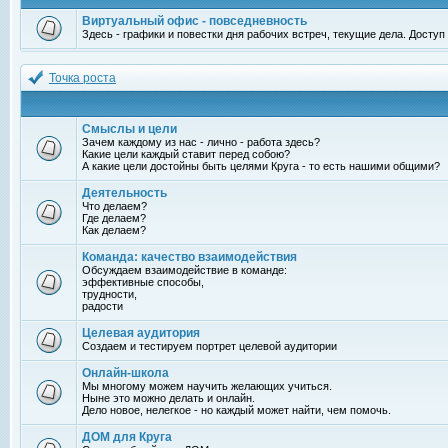
Виртуальный офис - повседневность
Здесь - графики и повестки дня рабочих встреч, текущие дела. Досту
Точка роста
Смыслы и цели
Зачем каждому из нас - лично - работа здесь?
Какие цели каждый ставит перед собою?
А какие цели достойны быть целями Круга - то есть нашими общими?
Деятельность
Что делаем?
Где делаем?
Как делаем?
Команда: качество взаимодействия
Обсуждаем взаимодействие в команде:
эффективные способы,
трудности,
радости
Целевая аудитория
Создаем и тестируем портрет целевой аудитории
Онлайн-школа
Мы многому можем научить желающих учиться.
Ныне это можно делать и онлайн.
Дело новое, нелегкое - но каждый может найти, чем помочь.
ДОМ для Круга