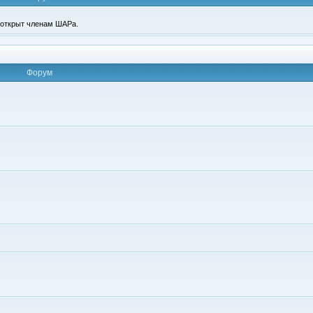
п открыт членам ШАРа.
Форум