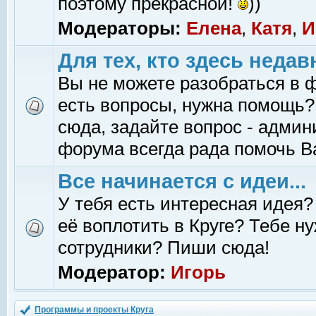
поэтому прекрасной!
))
Модераторы:
Елена
,
Катя
,
И
Для тех, кто здесь недав
Вы не можете разобраться в 
есть вопросы, нужна помощь?
сюда, задайте вопрос - адми
форума всегда рада помочь В
Все начинается с идеи...
У тебя есть интересная идея?
её воплотить в Круге? Тебе н
сотрудники? Пиши сюда!
Модератор:
Игорь
Программы и проекты Круга