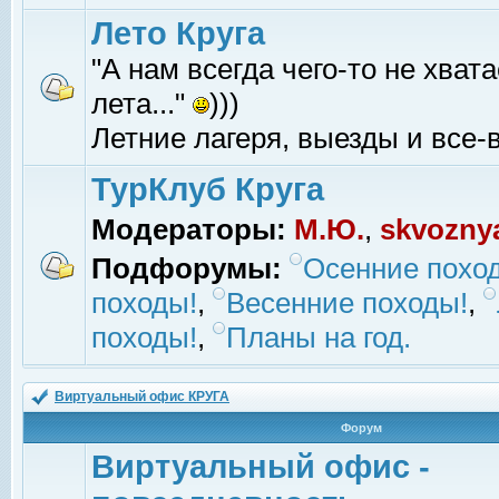
Лето Круга
"А нам всегда чего-то не хвата
лета..."
)))
Летние лагеря, выезды и все-в
ТурКлуб Круга
Модераторы:
М.Ю.
,
skvozny
Подфорумы:
Осенние похо
походы!
,
Весенние походы!
,
походы!
,
Планы на год.
Виртуальный офис КРУГА
Форум
Виртуальный офис -