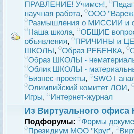
ПРАВЛЕНИЕ! Учимся!
,
Педаг
научная работа
,
ООО "Вареж
Размышления о МИССИИ и с
Наша школа
,
ОБЩИЕ вопро
объявления
,
ПРИЧИНЫ и ЦЕ
ШКОЛЫ
,
Образ РЕБЕНКА
,
Образ ШКОЛЫ - нематериаль
Облик ШКОЛЫ - материальны
Бизнес-проекты
,
SWOT ана
Олимпийский комитет ЛОИ
,
Игры
,
Интернет-журнал
Из Виртуального офиса 
Подфорумы:
Формы докуме
Президиум МОО "Круг"
,
Вир