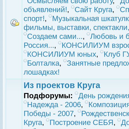
Осмысляем свою работу
,
До
объявлений!
,
Сайт Круга
,
Сп
спорт!
,
Музыкальная шкатулк
фильмы, выставки, спектакли, 
Создаем сами...
,
Любовь и б
Россия...
,
КОНСИЛИУМ взро
КОНСИЛИУМ юных
,
Клуб 
Болталка
,
Занятные предло
лошадках!
Из проектов Круга
Подфорумы:
День рождени
Надежда - 2006
,
Композиция
Победы - 2007
,
Рождественск
Круга
,
Построение СЕБЯ
,
До