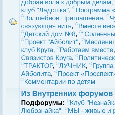
добрая воля к добрым делам
,
клуб "Ладошка"
,
Программа «
Волшебное Приглашение
,
Ч
связующая нить
,
Вместе вес
Детский дом №8
,
"Солнечны
Проект "Айболит"
,
Маслени
клуб Круга
,
Работаем вместе
Связистов Круга
,
Политическ
ТРАКТОР
,
ЛУЧНИК
,
Группа
Айболита
,
Проект «Проспект
Комментарии по детям
Из Внутренних форумов
Подфорумы:
Клуб "Незнайк
Любознайка"
,
МЫ - живые и р