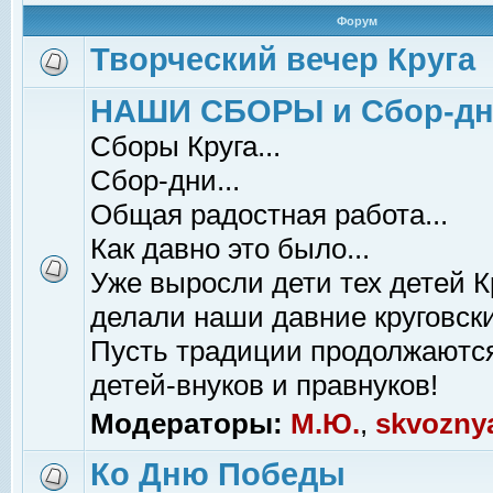
Форум
Творческий вечер Круга
НАШИ СБОРЫ и Сбор-д
Сборы Круга...
Сбор-дни...
Общая радостная работа...
Как давно это было...
Уже выросли дети тех детей К
делали наши давние круговски
Пусть традиции продолжаютс
детей-внуков и правнуков!
Модераторы:
М.Ю.
,
skvozny
Ко Дню Победы