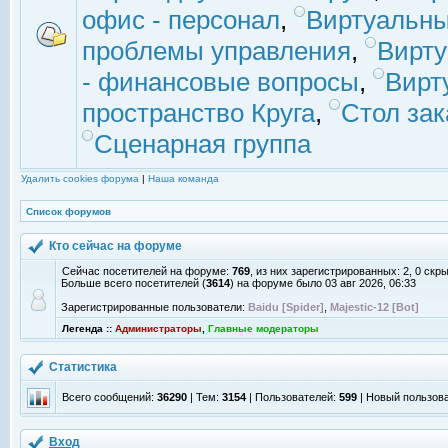
офис - персонал
,
Виртуальны
проблемы управления
,
Вирт
- финансовые вопросы
,
Вирт
пространство Круга
,
Стол зак
Сценарная группа
Удалить cookies форума
|
Наша команда
Список форумов
Кто сейчас на форуме
Сейчас посетителей на форуме:
769
, из них зарегистрированных: 2, 0 скр
Больше всего посетителей (
3614
) на форуме было 03 авг 2026, 06:33
Зарегистрированные пользователи:
Baidu [Spider]
,
Majestic-12 [Bot]
Легенда ::
Администраторы
,
Главные модераторы
Статистика
Всего сообщений:
36290
| Тем:
3154
| Пользователей:
599
| Новый пользов
Вход