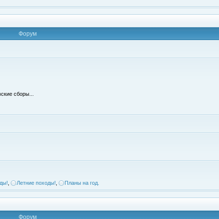
Форум
ские сборы...
ды!
,
Летние походы!
,
Планы на год.
Форум