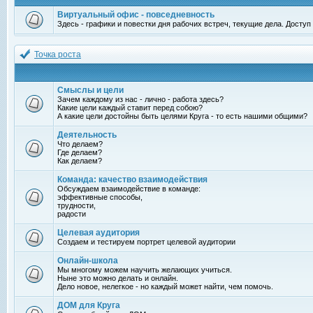
Виртуальный офис - повседневность
Здесь - графики и повестки дня рабочих встреч, текущие дела. Досту
Точка роста
Смыслы и цели
Зачем каждому из нас - лично - работа здесь?
Какие цели каждый ставит перед собою?
А какие цели достойны быть целями Круга - то есть нашими общими?
Деятельность
Что делаем?
Где делаем?
Как делаем?
Команда: качество взаимодействия
Обсуждаем взаимодействие в команде:
эффективные способы,
трудности,
радости
Целевая аудитория
Создаем и тестируем портрет целевой аудитории
Онлайн-школа
Мы многому можем научить желающих учиться.
Ныне это можно делать и онлайн.
Дело новое, нелегкое - но каждый может найти, чем помочь.
ДОМ для Круга