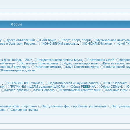
Форум
у
,
Доска объявлений!
,
Сайт Круга
,
Спорт, спорт, спорт!
,
Музыкальная шкатулк
овь и боль моя, Россия...
,
КОНСИЛИУМ взрослых
,
КОНСИЛИУМ юных
,
Клуб Г
 к Дню Победы - 2007
,
Рождественские вечера Круга
,
Построение СЕБЯ
,
Добров
ий ветер»
,
Волшебное Приглашение
,
Чудес связующая нить
,
Вместе весело ша
есенный клуб Круга
,
Работаем вместе
,
Клуб Связистов Круга
,
Политический кл
Комментарии по детям
..
,
У-ПРАВЛЕНИЕ! Учимся!
,
Педагогическая и научная работа
,
ООО "Варежка"
,
ния
,
ПРИЧИНЫ и ЦЕЛИ создания ШКОЛЫ
,
Образ РЕБЕНКА
,
Образ СЕМЬИ
,
О
,
Бизнес-проекты
,
SWOT анализ
,
Олимпийский комитет ЛОИ
,
Большие Игры
,
альный офис - персонал
,
Виртуальный офис - проблемы управления
,
Виртуальны
азов
,
Сценарная группа