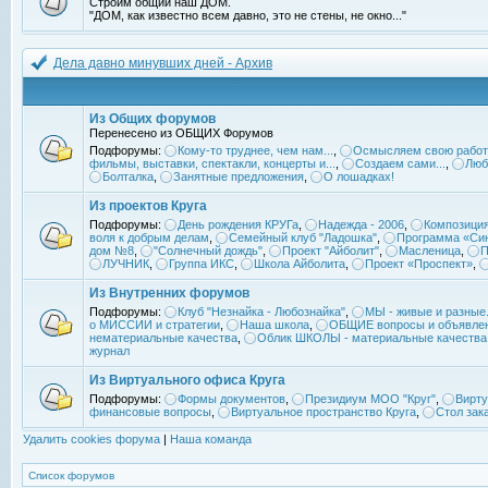
Строим общий наш ДОМ.
"ДОМ, как известно всем давно, это не стены, не окно..."
Дела давно минувших дней - Архив
Из Общих форумов
Перенесено из ОБЩИХ Форумов
Подфорумы:
Кому-то труднее, чем нам...
,
Осмысляем свою работ
фильмы, выставки, спектакли, концерты и...
,
Создаем сами...
,
Люб
Болталка
,
Занятные предложения
,
О лошадках!
Из проектов Круга
Подфорумы:
День рождения КРУГа
,
Надежда - 2006
,
Композиция
воля к добрым делам
,
Семейный клуб "Ладошка"
,
Программа «Син
дом №8
,
"Солнечный дождь"
,
Проект "Айболит"
,
Масленица
,
П
ЛУЧНИК
,
Группа ИКС
,
Школа Айболита
,
Проект «Проспект»
,
Из Внутренних форумов
Подфорумы:
Клуб "Незнайка - Любознайка"
,
МЫ - живые и разные.
о МИССИИ и стратегии
,
Наша школа
,
ОБЩИЕ вопросы и объявле
нематериальные качества
,
Облик ШКОЛЫ - материальные качества
журнал
Из Виртуального офиса Круга
Подфорумы:
Формы документов
,
Президиум МОО "Круг"
,
Вирту
финансовые вопросы
,
Виртуальное пространство Круга
,
Стол зак
Удалить cookies форума
|
Наша команда
Список форумов