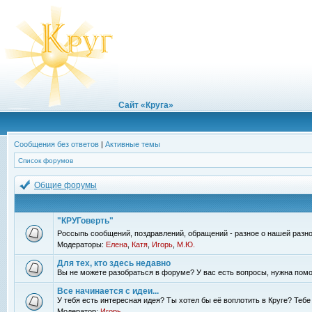
Сайт «Круга»
Сообщения без ответов
|
Активные темы
Список форумов
Общие форумы
"КРУГоверть"
Россыпь сообщений, поздравлений, обращений - разное о нашей разно
Модераторы:
Елена
,
Катя
,
Игорь
,
М.Ю.
Для тех, кто здесь недавно
Вы не можете разобраться в форуме? У вас есть вопросы, нужна помо
Все начинается с идеи...
У тебя есть интересная идея? Ты хотел бы её воплотить в Круге? Теб
Модератор:
Игорь