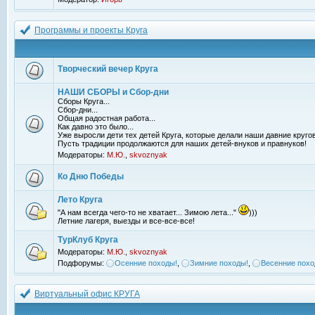
Программы и проекты Круга
Творческий вечер Круга
НАШИ СБОРЫ и Сбор-дни
Сборы Круга...
Сбор-дни...
Общая радостная работа...
Как давно это было...
Уже выросли дети тех детей Круга, которые делали наши давние кругов
Пусть традиции продолжаются для наших детей-внуков и правнуков!
Модераторы:
М.Ю.
,
skvoznyak
Ко Дню Победы
Лето Круга
"А нам всегда чего-то не хватает... Зимою лета..."
)))
Летние лагеря, выезды и все-все-все!
ТурКлуб Круга
Модераторы:
М.Ю.
,
skvoznyak
Подфорумы:
Осенние походы!
,
Зимние походы!
,
Весенние похо
Виртуальный офис КРУГА