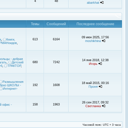
4
48
abarkhat
Темы
Сообщений
Последнее сообщение
09 июн 2025, 17:56
613
6164
а
,
Книги,
moshikhina
УРМАНоидов
,
ольцы - добрая
14 янв 2018, 12:38
680
7242
гать
,
Детский
Игорь
уб
,
ТРАКТОР
,
Размышления
18 май 2015, 00:16
192
1608
браз ШКОЛЫ -
Проня
Интернет-
26 сен 2017, 09:32
158
1963
й офис -
Светланка
Часовой пояс: UTC + 3 часа