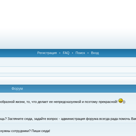
Регистрация
•
FAQ
•
Поиск
•
Вход
Форум
образной жизни, то, что делает ее непредсказуемой и поэтому прекрасной!
))
щь? Загляните сюда, задайте вопрос - администрация форума всегда рада помочь Ва
е нужны сотрудники? Пиши сюда!