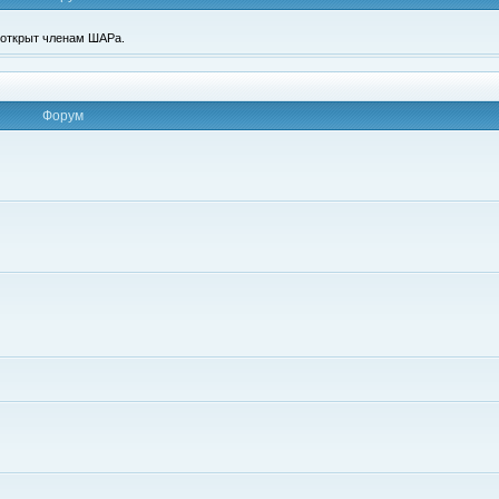
п открыт членам ШАРа.
Форум