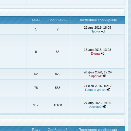
Темы
Сообщений
Последнее сообщение
22 янв 2019, 18:05
1
2
Проня
16 апр 2015, 13:23
8
58
Елена
20 фев 2020, 19:24
62
822
Superwit
21 июн 2016, 16:12
78
553
Папина дочка
27 апр 2026, 19:35
917
11488
Алексей
Темы
Сообщений
Последнее сообщение