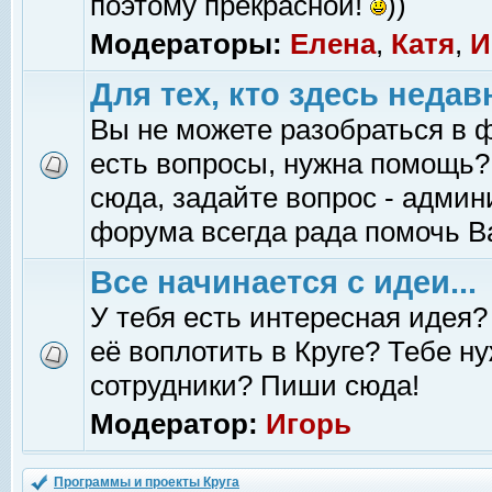
поэтому прекрасной!
))
Модераторы:
Елена
,
Катя
,
И
Для тех, кто здесь недав
Вы не можете разобраться в 
есть вопросы, нужна помощь?
сюда, задайте вопрос - адми
форума всегда рада помочь В
Все начинается с идеи...
У тебя есть интересная идея?
её воплотить в Круге? Тебе н
сотрудники? Пиши сюда!
Модератор:
Игорь
Программы и проекты Круга