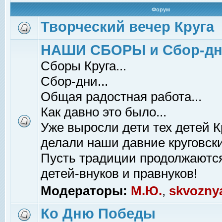
Форум
Творческий вечер Круга
НАШИ СБОРЫ и Сбор-д
Сборы Круга...
Сбор-дни...
Общая радостная работа...
Как давно это было...
Уже выросли дети тех детей К
делали наши давние круговски
Пусть традиции продолжаютс
детей-внуков и правнуков!
Модераторы:
М.Ю.
,
skvozny
Ко Дню Победы