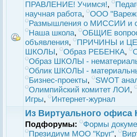
ПРАВЛЕНИЕ! Учимся!
,
Педаг
научная работа
,
ООО "Вареж
Размышления о МИССИИ и с
Наша школа
,
ОБЩИЕ вопро
объявления
,
ПРИЧИНЫ и ЦЕ
ШКОЛЫ
,
Образ РЕБЕНКА
,
Образ ШКОЛЫ - нематериаль
Облик ШКОЛЫ - материальны
Бизнес-проекты
,
SWOT ана
Олимпийский комитет ЛОИ
,
Игры
,
Интернет-журнал
Из Виртуального офиса 
Подфорумы:
Формы докуме
Президиум МОО "Круг"
,
Вир