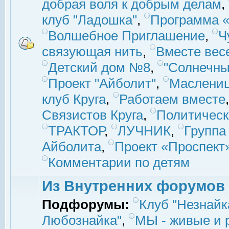
добрая воля к добрым делам
,
клуб "Ладошка"
,
Программа «
Волшебное Приглашение
,
Ч
связующая нить
,
Вместе вес
Детский дом №8
,
"Солнечны
Проект "Айболит"
,
Маслени
клуб Круга
,
Работаем вместе
Связистов Круга
,
Политическ
ТРАКТОР
,
ЛУЧНИК
,
Группа
Айболита
,
Проект «Проспект
Комментарии по детям
Из Внутренних форумов
Подфорумы:
Клуб "Незнайк
Любознайка"
,
МЫ - живые и р