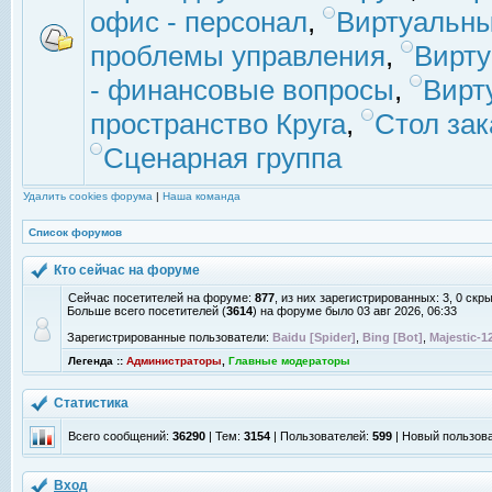
офис - персонал
,
Виртуальны
проблемы управления
,
Вирт
- финансовые вопросы
,
Вирт
пространство Круга
,
Стол зак
Сценарная группа
Удалить cookies форума
|
Наша команда
Список форумов
Кто сейчас на форуме
Сейчас посетителей на форуме:
877
, из них зарегистрированных: 3, 0 скр
Больше всего посетителей (
3614
) на форуме было 03 авг 2026, 06:33
Зарегистрированные пользователи:
Baidu [Spider]
,
Bing [Bot]
,
Majestic-1
Легенда ::
Администраторы
,
Главные модераторы
Статистика
Всего сообщений:
36290
| Тем:
3154
| Пользователей:
599
| Новый пользов
Вход