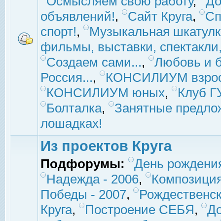
Осмысляем свою работу
,
До
объявлений!
,
Сайт Круга
,
Сп
спорт!
,
Музыкальная шкатулк
фильмы, выставки, спектакли, 
Создаем сами...
,
Любовь и б
Россия...
,
КОНСИЛИУМ взро
КОНСИЛИУМ юных
,
Клуб 
Болталка
,
Занятные предло
лошадках!
Из проектов Круга
Подфорумы:
День рождени
Надежда - 2006
,
Композиция
Победы - 2007
,
Рождественск
Круга
,
Построение СЕБЯ
,
До