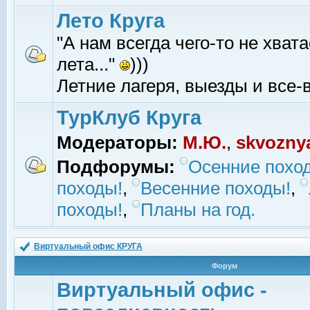
Лето Круга
"А нам всегда чего-то не хвата
лета..."
)))
Летние лагеря, выезды и все-в
ТурКлуб Круга
Модераторы:
М.Ю.
,
skvozny
Подфорумы:
Осенние похо
походы!
,
Весенние походы!
,
походы!
,
Планы на год.
Виртуальный офис КРУГА
Форум
Виртуальный офис -