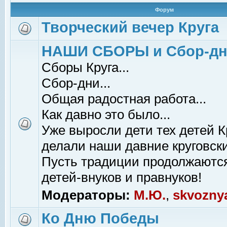
Форум
Творческий вечер Круга
НАШИ СБОРЫ и Сбор-д
Сборы Круга...
Сбор-дни...
Общая радостная работа...
Как давно это было...
Уже выросли дети тех детей К
делали наши давние круговски
Пусть традиции продолжаютс
детей-внуков и правнуков!
Модераторы:
М.Ю.
,
skvozny
Ко Дню Победы