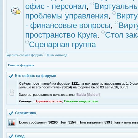
офис - персонал
,
Виртуальны
проблемы управления
,
Вирт
- финансовые вопросы
,
Вирт
пространство Круга
,
Стол зак
Сценарная группа
Удалить cookies форума
|
Наша команда
Список форумов
Кто сейчас на форуме
Сейчас посетителей на форуме:
1221
, из них зарегистрированных: 1, 0 с
Больше всего посетителей (
3614
) на форуме было 03 авг 2026, 06:33
Зарегистрированные пользователи:
Baidu [Spider]
Легенда ::
Администраторы
,
Главные модераторы
Статистика
Всего сообщений:
36290
| Тем:
3154
| Пользователей:
599
| Новый пользов
Вход