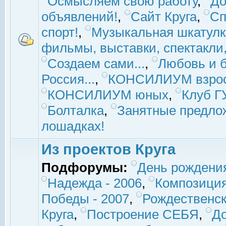
Осмысляем свою работу
,
До
объявлений!
,
Сайт Круга
,
Сп
спорт!
,
Музыкальная шкатулк
фильмы, выставки, спектакли, 
Создаем сами...
,
Любовь и б
Россия...
,
КОНСИЛИУМ взро
КОНСИЛИУМ юных
,
Клуб 
Болталка
,
Занятные предло
лошадках!
Из проектов Круга
Подфорумы:
День рождени
Надежда - 2006
,
Композиция
Победы - 2007
,
Рождественск
Круга
,
Построение СЕБЯ
,
До