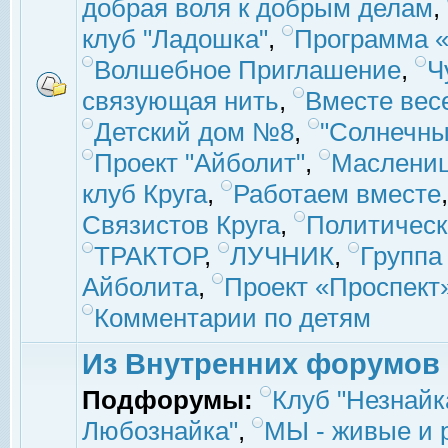
добрая воля к добрым делам
,
клуб "Ладошка"
,
Программа «
Волшебное Приглашение
,
Ч
связующая нить
,
Вместе вес
Детский дом №8
,
"Солнечны
Проект "Айболит"
,
Маслени
клуб Круга
,
Работаем вместе
Связистов Круга
,
Политическ
ТРАКТОР
,
ЛУЧНИК
,
Группа
Айболита
,
Проект «Проспект
Комментарии по детям
Из Внутренних форумов
Подфорумы:
Клуб "Незнайк
Любознайка"
,
МЫ - живые и р