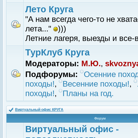
Лето Круга
"А нам всегда чего-то не хвата
лета..."
)))
Летние лагеря, выезды и все-в
ТурКлуб Круга
Модераторы:
М.Ю.
,
skvozny
Подфорумы:
Осенние похо
походы!
,
Весенние походы!
,
походы!
,
Планы на год.
Виртуальный офис КРУГА
Форум
Виртуальный офис -