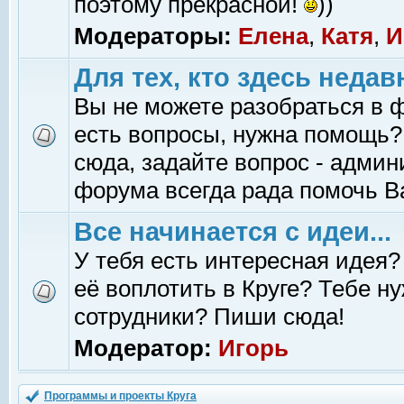
поэтому прекрасной!
))
Модераторы:
Елена
,
Катя
,
И
Для тех, кто здесь недав
Вы не можете разобраться в 
есть вопросы, нужна помощь?
сюда, задайте вопрос - адми
форума всегда рада помочь В
Все начинается с идеи...
У тебя есть интересная идея?
её воплотить в Круге? Тебе н
сотрудники? Пиши сюда!
Модератор:
Игорь
Программы и проекты Круга