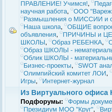
ПРАВЛЕНИЕ! Учимся!
,
Педаг
научная работа
,
ООО "Вареж
Размышления о МИССИИ и с
Наша школа
,
ОБЩИЕ вопро
объявления
,
ПРИЧИНЫ и ЦЕ
ШКОЛЫ
,
Образ РЕБЕНКА
,
Образ ШКОЛЫ - нематериаль
Облик ШКОЛЫ - материальны
Бизнес-проекты
,
SWOT ана
Олимпийский комитет ЛОИ
,
Игры
,
Интернет-журнал
Из Виртуального офиса 
Подфорумы:
Формы докуме
Президиум МОО "Круг"
,
Вир