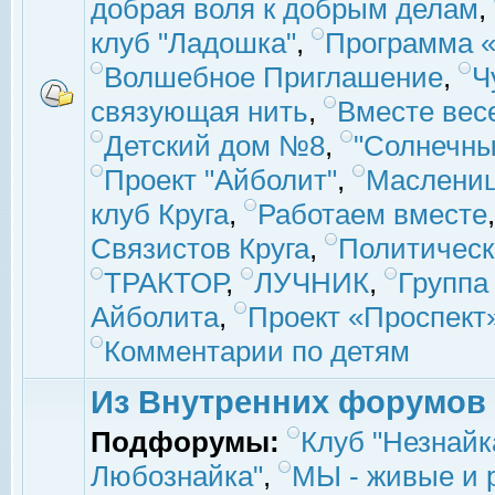
добрая воля к добрым делам
,
клуб "Ладошка"
,
Программа «
Волшебное Приглашение
,
Ч
связующая нить
,
Вместе вес
Детский дом №8
,
"Солнечны
Проект "Айболит"
,
Маслени
клуб Круга
,
Работаем вместе
Связистов Круга
,
Политическ
ТРАКТОР
,
ЛУЧНИК
,
Группа
Айболита
,
Проект «Проспект
Комментарии по детям
Из Внутренних форумов
Подфорумы:
Клуб "Незнайк
Любознайка"
,
МЫ - живые и р