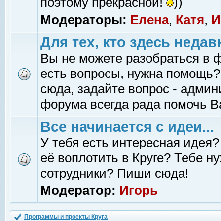
поэтому прекрасной!
))
Модераторы:
Елена
,
Катя
,
И
Для тех, кто здесь недав
Вы не можете разобраться в 
есть вопросы, нужна помощь?
сюда, задайте вопрос - адми
форума всегда рада помочь В
Все начинается с идеи...
У тебя есть интересная идея?
её воплотить в Круге? Тебе н
сотрудники? Пиши сюда!
Модератор:
Игорь
Программы и проекты Круга