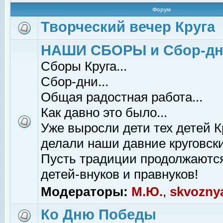
Форум
Творческий вечер Круга
НАШИ СБОРЫ и Сбор-д
Сборы Круга...
Сбор-дни...
Общая радостная работа...
Как давно это было...
Уже выросли дети тех детей К
делали наши давние круговски
Пусть традиции продолжаютс
детей-внуков и правнуков!
Модераторы:
М.Ю.
,
skvozny
Ко Дню Победы