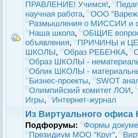
ПРАВЛЕНИЕ! Учимся!
,
Педаг
научная работа
,
ООО "Вареж
Размышления о МИССИИ и с
Наша школа
,
ОБЩИЕ вопро
объявления
,
ПРИЧИНЫ и ЦЕ
ШКОЛЫ
,
Образ РЕБЕНКА
,
Образ ШКОЛЫ - нематериаль
Облик ШКОЛЫ - материальны
Бизнес-проекты
,
SWOT ана
Олимпийский комитет ЛОИ
,
Игры
,
Интернет-журнал
Из Виртуального офиса 
Подфорумы:
Формы докуме
Президиум МОО "Круг"
,
Вир