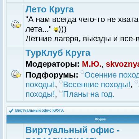
Лето Круга
"А нам всегда чего-то не хвата
лета..."
)))
Летние лагеря, выезды и все-в
ТурКлуб Круга
Модераторы:
М.Ю.
,
skvozny
Подфорумы:
Осенние похо
походы!
,
Весенние походы!
,
походы!
,
Планы на год.
Виртуальный офис КРУГА
Форум
Виртуальный офис -