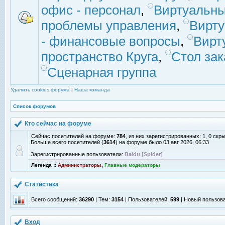
офис - персонал
,
Виртуальны
проблемы управления
,
Вирт
- финансовые вопросы
,
Вирт
пространство Круга
,
Стол зак
Сценарная группа
Удалить cookies форума
|
Наша команда
Список форумов
Кто сейчас на форуме
Сейчас посетителей на форуме:
784
, из них зарегистрированных: 1, 0 скр
Больше всего посетителей (
3614
) на форуме было 03 авг 2026, 06:33
Зарегистрированные пользователи:
Baidu [Spider]
Легенда ::
Администраторы
,
Главные модераторы
Статистика
Всего сообщений:
36290
| Тем:
3154
| Пользователей:
599
| Новый пользов
Вход