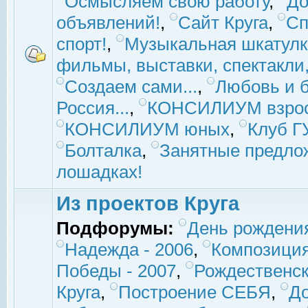
Осмысляем свою работу
,
До
объявлений!
,
Сайт Круга
,
Сп
спорт!
,
Музыкальная шкатулк
фильмы, выставки, спектакли, 
Создаем сами...
,
Любовь и б
Россия...
,
КОНСИЛИУМ взро
КОНСИЛИУМ юных
,
Клуб 
Болталка
,
Занятные предло
лошадках!
Из проектов Круга
Подфорумы:
День рождени
Надежда - 2006
,
Композиция
Победы - 2007
,
Рождественск
Круга
,
Построение СЕБЯ
,
До