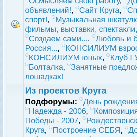
Осмысляем свою работу
,
До
объявлений!
,
Сайт Круга
,
Сп
спорт!
,
Музыкальная шкатулк
фильмы, выставки, спектакли, 
Создаем сами...
,
Любовь и б
Россия...
,
КОНСИЛИУМ взро
КОНСИЛИУМ юных
,
Клуб 
Болталка
,
Занятные предло
лошадках!
Из проектов Круга
Подфорумы:
День рождени
Надежда - 2006
,
Композиция
Победы - 2007
,
Рождественск
Круга
,
Построение СЕБЯ
,
До