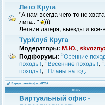
Лето Круга
"А нам всегда чего-то не хвата
лета..."
)))
Летние лагеря, выезды и все-в
ТурКлуб Круга
Модераторы:
М.Ю.
,
skvozny
Подфорумы:
Осенние похо
походы!
,
Весенние походы!
,
походы!
,
Планы на год.
Виртуальный офис КРУГА
Форум
Виртуальный офис -