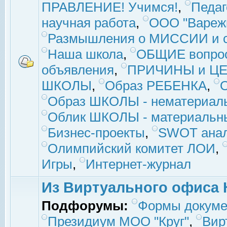
ПРАВЛЕНИЕ! Учимся!
,
Педаг
научная работа
,
ООО "Вареж
Размышления о МИССИИ и с
Наша школа
,
ОБЩИЕ вопро
объявления
,
ПРИЧИНЫ и ЦЕ
ШКОЛЫ
,
Образ РЕБЕНКА
,
Образ ШКОЛЫ - нематериаль
Облик ШКОЛЫ - материальны
Бизнес-проекты
,
SWOT ана
Олимпийский комитет ЛОИ
,
Игры
,
Интернет-журнал
Из Виртуального офиса 
Подфорумы:
Формы докуме
Президиум МОО "Круг"
,
Вир