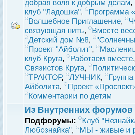
добрая воля к добрым делам
,
клуб "Ладошка"
,
Программа «
Волшебное Приглашение
,
Ч
связующая нить
,
Вместе вес
Детский дом №8
,
"Солнечны
Проект "Айболит"
,
Маслени
клуб Круга
,
Работаем вместе
Связистов Круга
,
Политическ
ТРАКТОР
,
ЛУЧНИК
,
Группа
Айболита
,
Проект «Проспект
Комментарии по детям
Из Внутренних форумов
Подфорумы:
Клуб "Незнайк
Любознайка"
,
МЫ - живые и р