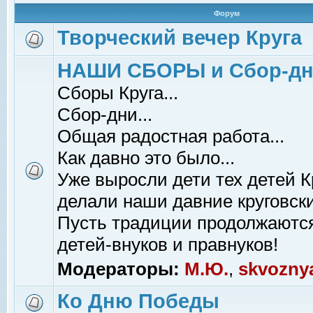
Форум
Творческий вечер Круга
НАШИ СБОРЫ и Сбор-д
Сборы Круга...
Сбор-дни...
Общая радостная работа...
Как давно это было...
Уже выросли дети тех детей К
делали наши давние круговски
Пусть традиции продолжаютс
детей-внуков и правнуков!
Модераторы:
М.Ю.
,
skvozny
Ко Дню Победы