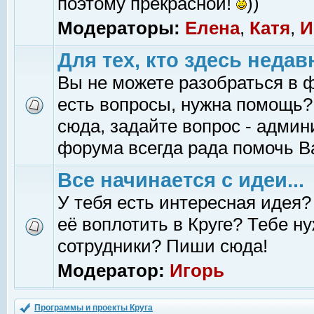
поэтому прекрасной!
))
Модераторы:
Елена
,
Катя
,
И
Для тех, кто здесь недав
Вы не можете разобраться в 
есть вопросы, нужна помощь?
сюда, задайте вопрос - адми
форума всегда рада помочь В
Все начинается с идеи...
У тебя есть интересная идея?
её воплотить в Круге? Тебе н
сотрудники? Пиши сюда!
Модератор:
Игорь
Программы и проекты Круга