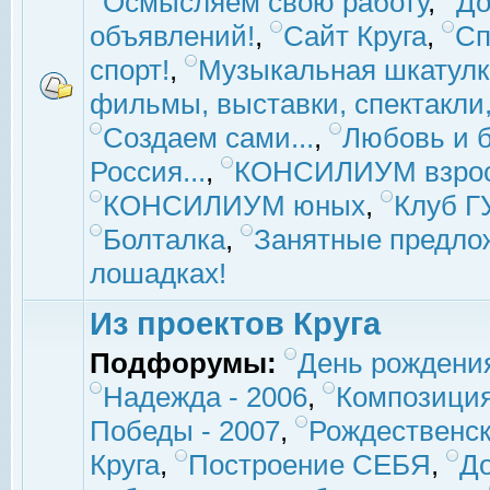
Осмысляем свою работу
,
До
объявлений!
,
Сайт Круга
,
Сп
спорт!
,
Музыкальная шкатулк
фильмы, выставки, спектакли, 
Создаем сами...
,
Любовь и б
Россия...
,
КОНСИЛИУМ взро
КОНСИЛИУМ юных
,
Клуб 
Болталка
,
Занятные предло
лошадках!
Из проектов Круга
Подфорумы:
День рождени
Надежда - 2006
,
Композиция
Победы - 2007
,
Рождественск
Круга
,
Построение СЕБЯ
,
До