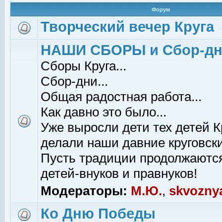
Форум
Творческий вечер Круга
НАШИ СБОРЫ и Сбор-д
Сборы Круга...
Сбор-дни...
Общая радостная работа...
Как давно это было...
Уже выросли дети тех детей К
делали наши давние круговски
Пусть традиции продолжаютс
детей-внуков и правнуков!
Модераторы:
М.Ю.
,
skvozny
Ко Дню Победы