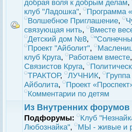
добрая воля к добрым делам
,
клуб "Ладошка"
,
Программа «
Волшебное Приглашение
,
Ч
связующая нить
,
Вместе вес
Детский дом №8
,
"Солнечны
Проект "Айболит"
,
Маслени
клуб Круга
,
Работаем вместе
Связистов Круга
,
Политическ
ТРАКТОР
,
ЛУЧНИК
,
Группа
Айболита
,
Проект «Проспект
Комментарии по детям
Из Внутренних форумов
Подфорумы:
Клуб "Незнайк
Любознайка"
,
МЫ - живые и р