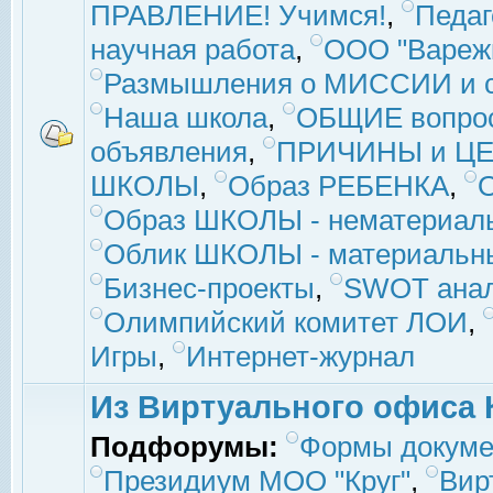
ПРАВЛЕНИЕ! Учимся!
,
Педаг
научная работа
,
ООО "Вареж
Размышления о МИССИИ и с
Наша школа
,
ОБЩИЕ вопро
объявления
,
ПРИЧИНЫ и ЦЕ
ШКОЛЫ
,
Образ РЕБЕНКА
,
Образ ШКОЛЫ - нематериаль
Облик ШКОЛЫ - материальны
Бизнес-проекты
,
SWOT ана
Олимпийский комитет ЛОИ
,
Игры
,
Интернет-журнал
Из Виртуального офиса 
Подфорумы:
Формы докуме
Президиум МОО "Круг"
,
Вир