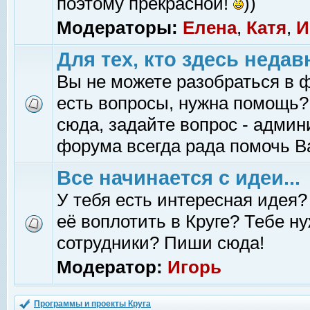
поэтому прекрасной!
))
Модераторы:
Елена
,
Катя
,
И
Для тех, кто здесь недав
Вы не можете разобраться в 
есть вопросы, нужна помощь?
сюда, задайте вопрос - адми
форума всегда рада помочь В
Все начинается с идеи...
У тебя есть интересная идея?
её воплотить в Круге? Тебе н
сотрудники? Пиши сюда!
Модератор:
Игорь
Программы и проекты Круга