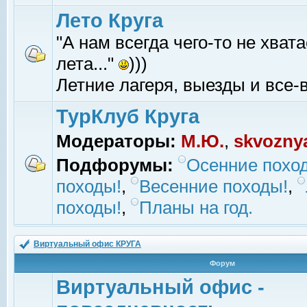
Лето Круга
"А нам всегда чего-то не хвата
лета..."
)))
Летние лагеря, выезды и все-в
ТурКлуб Круга
Модераторы:
М.Ю.
,
skvozny
Подфорумы:
Осенние похо
походы!
,
Весенние походы!
,
походы!
,
Планы на год.
Виртуальный офис КРУГА
Форум
Виртуальный офис -