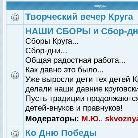
Форум
Творческий вечер Круга
НАШИ СБОРЫ и Сбор-д
Сборы Круга...
Сбор-дни...
Общая радостная работа...
Как давно это было...
Уже выросли дети тех детей К
делали наши давние круговски
Пусть традиции продолжаютс
детей-внуков и правнуков!
Модераторы:
М.Ю.
,
skvozny
Ко Дню Победы