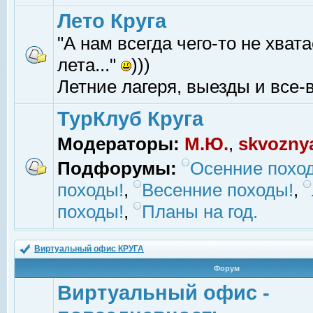
Лето Круга
"А нам всегда чего-то не хвата
лета..."
)))
Летние лагеря, выезды и все-в
ТурКлуб Круга
Модераторы:
М.Ю.
,
skvozny
Подфорумы:
Осенние похо
походы!
,
Весенние походы!
,
походы!
,
Планы на год.
Виртуальный офис КРУГА
Форум
Виртуальный офис -