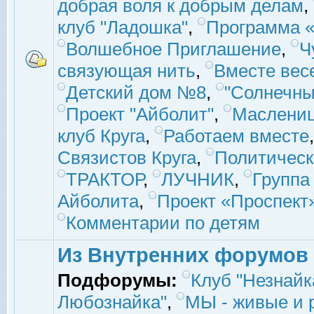
добрая воля к добрым делам
,
клуб "Ладошка"
,
Программа «
Волшебное Приглашение
,
Ч
связующая нить
,
Вместе вес
Детский дом №8
,
"Солнечны
Проект "Айболит"
,
Маслени
клуб Круга
,
Работаем вместе
Связистов Круга
,
Политическ
ТРАКТОР
,
ЛУЧНИК
,
Группа
Айболита
,
Проект «Проспект
Комментарии по детям
Из Внутренних форумов
Подфорумы:
Клуб "Незнайк
Любознайка"
,
МЫ - живые и р