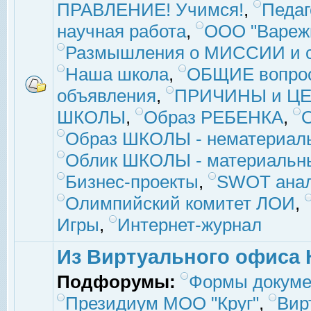
ПРАВЛЕНИЕ! Учимся!
,
Педаг
научная работа
,
ООО "Вареж
Размышления о МИССИИ и с
Наша школа
,
ОБЩИЕ вопро
объявления
,
ПРИЧИНЫ и ЦЕ
ШКОЛЫ
,
Образ РЕБЕНКА
,
Образ ШКОЛЫ - нематериаль
Облик ШКОЛЫ - материальны
Бизнес-проекты
,
SWOT ана
Олимпийский комитет ЛОИ
,
Игры
,
Интернет-журнал
Из Виртуального офиса 
Подфорумы:
Формы докуме
Президиум МОО "Круг"
,
Вир