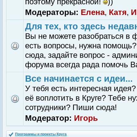
поэтому прекрасной!
))
Модераторы:
Елена
,
Катя
,
И
Для тех, кто здесь недав
Вы не можете разобраться в 
есть вопросы, нужна помощь?
сюда, задайте вопрос - адми
форума всегда рада помочь В
Все начинается с идеи...
У тебя есть интересная идея?
её воплотить в Круге? Тебе н
сотрудники? Пиши сюда!
Модератор:
Игорь
Программы и проекты Круга