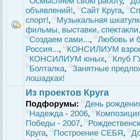
Осмысляем свою работу
,
До
объявлений!
,
Сайт Круга
,
Сп
спорт!
,
Музыкальная шкатулк
фильмы, выставки, спектакли, 
Создаем сами...
,
Любовь и б
Россия...
,
КОНСИЛИУМ взро
КОНСИЛИУМ юных
,
Клуб 
Болталка
,
Занятные предло
лошадках!
Из проектов Круга
Подфорумы:
День рождени
Надежда - 2006
,
Композиция
Победы - 2007
,
Рождественск
Круга
,
Построение СЕБЯ
,
До