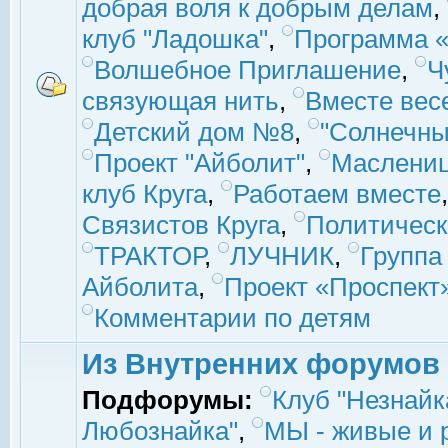
добрая воля к добрым делам
,
клуб "Ладошка"
,
Программа «
Волшебное Приглашение
,
Ч
связующая нить
,
Вместе вес
Детский дом №8
,
"Солнечны
Проект "Айболит"
,
Маслени
клуб Круга
,
Работаем вместе
Связистов Круга
,
Политическ
ТРАКТОР
,
ЛУЧНИК
,
Группа
Айболита
,
Проект «Проспект
Комментарии по детям
Из Внутренних форумов
Подфорумы:
Клуб "Незнайк
Любознайка"
,
МЫ - живые и р