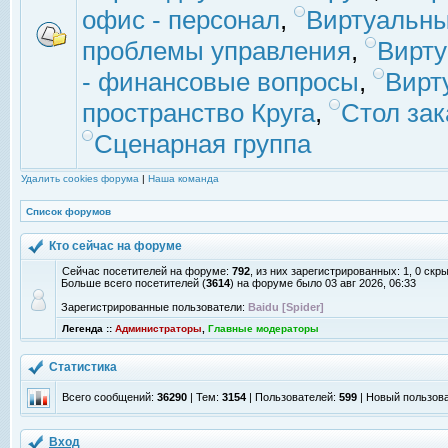
офис - персонал
,
Виртуальны
проблемы управления
,
Вирт
- финансовые вопросы
,
Вирт
пространство Круга
,
Стол зак
Сценарная группа
Удалить cookies форума
|
Наша команда
Список форумов
Кто сейчас на форуме
Сейчас посетителей на форуме:
792
, из них зарегистрированных: 1, 0 скр
Больше всего посетителей (
3614
) на форуме было 03 авг 2026, 06:33
Зарегистрированные пользователи:
Baidu [Spider]
Легенда ::
Администраторы
,
Главные модераторы
Статистика
Всего сообщений:
36290
| Тем:
3154
| Пользователей:
599
| Новый пользов
Вход