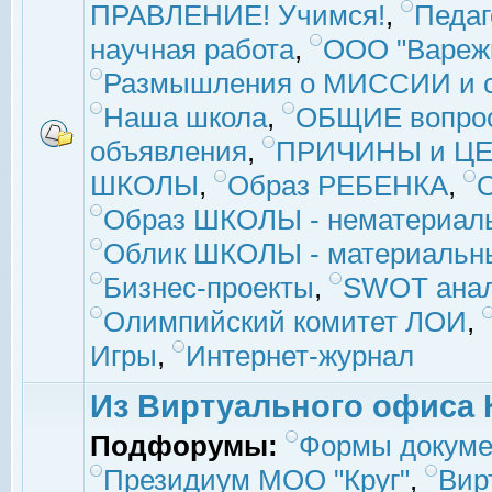
ПРАВЛЕНИЕ! Учимся!
,
Педаг
научная работа
,
ООО "Вареж
Размышления о МИССИИ и с
Наша школа
,
ОБЩИЕ вопро
объявления
,
ПРИЧИНЫ и ЦЕ
ШКОЛЫ
,
Образ РЕБЕНКА
,
Образ ШКОЛЫ - нематериаль
Облик ШКОЛЫ - материальны
Бизнес-проекты
,
SWOT ана
Олимпийский комитет ЛОИ
,
Игры
,
Интернет-журнал
Из Виртуального офиса 
Подфорумы:
Формы докуме
Президиум МОО "Круг"
,
Вир