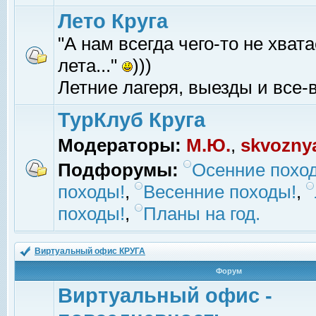
Лето Круга
"А нам всегда чего-то не хвата
лета..."
)))
Летние лагеря, выезды и все-в
ТурКлуб Круга
Модераторы:
М.Ю.
,
skvozny
Подфорумы:
Осенние похо
походы!
,
Весенние походы!
,
походы!
,
Планы на год.
Виртуальный офис КРУГА
Форум
Виртуальный офис -