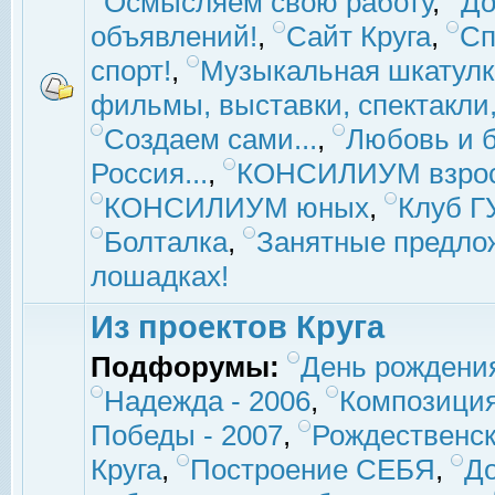
Осмысляем свою работу
,
До
объявлений!
,
Сайт Круга
,
Сп
спорт!
,
Музыкальная шкатулк
фильмы, выставки, спектакли, 
Создаем сами...
,
Любовь и б
Россия...
,
КОНСИЛИУМ взро
КОНСИЛИУМ юных
,
Клуб 
Болталка
,
Занятные предло
лошадках!
Из проектов Круга
Подфорумы:
День рождени
Надежда - 2006
,
Композиция
Победы - 2007
,
Рождественск
Круга
,
Построение СЕБЯ
,
До