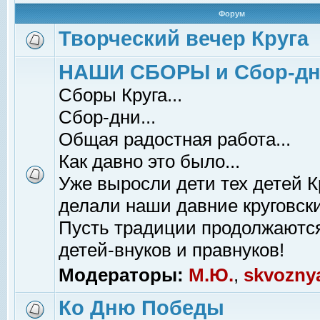
Форум
Творческий вечер Круга
НАШИ СБОРЫ и Сбор-д
Сборы Круга...
Сбор-дни...
Общая радостная работа...
Как давно это было...
Уже выросли дети тех детей К
делали наши давние круговски
Пусть традиции продолжаютс
детей-внуков и правнуков!
Модераторы:
М.Ю.
,
skvozny
Ко Дню Победы