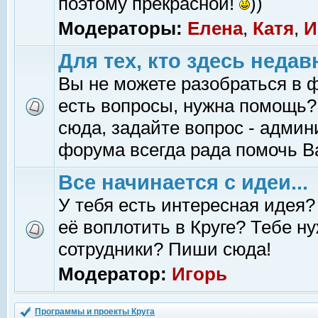
поэтому прекрасной!
))
Модераторы:
Елена
,
Катя
,
И
Для тех, кто здесь недав
Вы не можете разобраться в 
есть вопросы, нужна помощь?
сюда, задайте вопрос - адми
форума всегда рада помочь В
Все начинается с идеи...
У тебя есть интересная идея?
её воплотить в Круге? Тебе н
сотрудники? Пиши сюда!
Модератор:
Игорь
Программы и проекты Круга