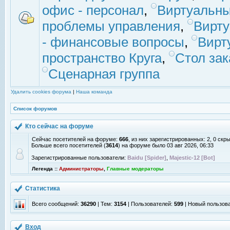
офис - персонал
,
Виртуальны
проблемы управления
,
Вирт
- финансовые вопросы
,
Вирт
пространство Круга
,
Стол зак
Сценарная группа
Удалить cookies форума
|
Наша команда
Список форумов
Кто сейчас на форуме
Сейчас посетителей на форуме:
666
, из них зарегистрированных: 2, 0 скр
Больше всего посетителей (
3614
) на форуме было 03 авг 2026, 06:33
Зарегистрированные пользователи:
Baidu [Spider]
,
Majestic-12 [Bot]
Легенда ::
Администраторы
,
Главные модераторы
Статистика
Всего сообщений:
36290
| Тем:
3154
| Пользователей:
599
| Новый пользов
Вход