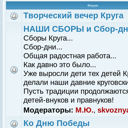
Форум
Творческий вечер Круга
НАШИ СБОРЫ и Сбор-д
Сборы Круга...
Сбор-дни...
Общая радостная работа...
Как давно это было...
Уже выросли дети тех детей К
делали наши давние круговски
Пусть традиции продолжаютс
детей-внуков и правнуков!
Модераторы:
М.Ю.
,
skvozny
Ко Дню Победы