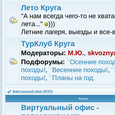
Лето Круга
"А нам всегда чего-то не хвата
лета..."
)))
Летние лагеря, выезды и все-в
ТурКлуб Круга
Модераторы:
М.Ю.
,
skvozny
Подфорумы:
Осенние похо
походы!
,
Весенние походы!
,
походы!
,
Планы на год.
Виртуальный офис КРУГА
Форум
Виртуальный офис -