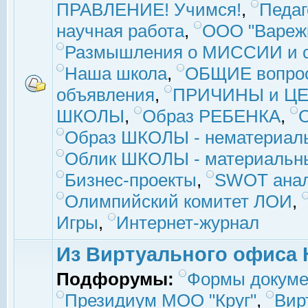
ПРАВЛЕНИЕ! Учимся!
,
Педаг
научная работа
,
ООО "Вареж
Размышления о МИССИИ и с
Наша школа
,
ОБЩИЕ вопро
объявления
,
ПРИЧИНЫ и ЦЕ
ШКОЛЫ
,
Образ РЕБЕНКА
,
Образ ШКОЛЫ - нематериаль
Облик ШКОЛЫ - материальны
Бизнес-проекты
,
SWOT ана
Олимпийский комитет ЛОИ
,
Игры
,
Интернет-журнал
Из Виртуального офиса 
Подфорумы:
Формы докуме
Президиум МОО "Круг"
,
Вир