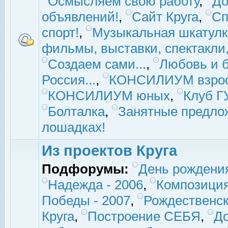
Осмысляем свою работу
,
До
объявлений!
,
Сайт Круга
,
Сп
спорт!
,
Музыкальная шкатулк
фильмы, выставки, спектакли, 
Создаем сами...
,
Любовь и б
Россия...
,
КОНСИЛИУМ взро
КОНСИЛИУМ юных
,
Клуб 
Болталка
,
Занятные предло
лошадках!
Из проектов Круга
Подфорумы:
День рождени
Надежда - 2006
,
Композиция
Победы - 2007
,
Рождественск
Круга
,
Построение СЕБЯ
,
До