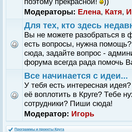
поэтому прекрасной!
))
Модераторы:
Елена
,
Катя
,
И
Для тех, кто здесь недав
Вы не можете разобраться в 
есть вопросы, нужна помощь?
сюда, задайте вопрос - адми
форума всегда рада помочь В
Все начинается с идеи...
У тебя есть интересная идея?
её воплотить в Круге? Тебе н
сотрудники? Пиши сюда!
Модератор:
Игорь
Программы и проекты Круга