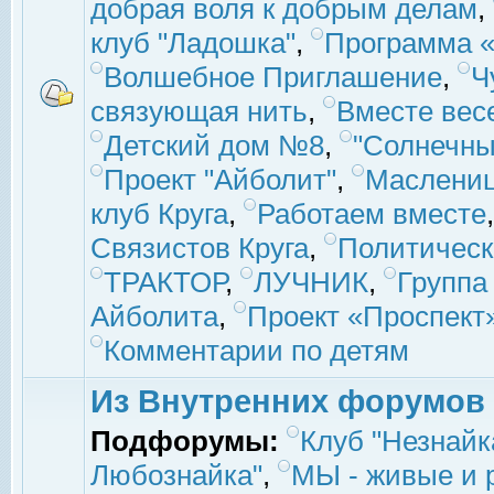
добрая воля к добрым делам
,
клуб "Ладошка"
,
Программа «
Волшебное Приглашение
,
Ч
связующая нить
,
Вместе вес
Детский дом №8
,
"Солнечны
Проект "Айболит"
,
Маслени
клуб Круга
,
Работаем вместе
Связистов Круга
,
Политическ
ТРАКТОР
,
ЛУЧНИК
,
Группа
Айболита
,
Проект «Проспект
Комментарии по детям
Из Внутренних форумов
Подфорумы:
Клуб "Незнайк
Любознайка"
,
МЫ - живые и р