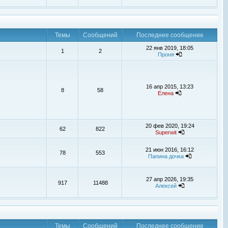
Темы
Сообщений
Последнее сообщение
22 янв 2019, 18:05
1
2
Проня
16 апр 2015, 13:23
8
58
Елена
20 фев 2020, 19:24
62
822
Superwit
21 июн 2016, 16:12
78
553
Папина дочка
27 апр 2026, 19:35
917
11488
Алексей
Темы
Сообщений
Последнее сообщение