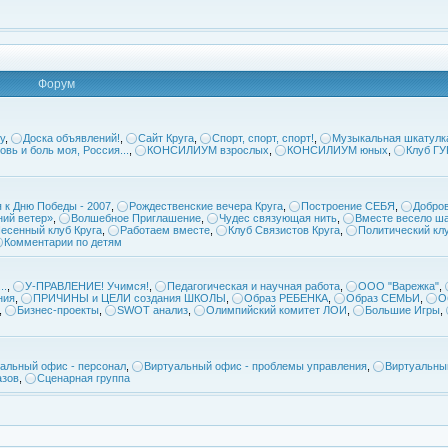
Форум
у
,
Доска объявлений!
,
Сайт Круга
,
Спорт, спорт, спорт!
,
Музыкальная шкатулк
овь и боль моя, Россия...
,
КОНСИЛИУМ взрослых
,
КОНСИЛИУМ юных
,
Клуб Г
 к Дню Победы - 2007
,
Рождественские вечера Круга
,
Построение СЕБЯ
,
Добров
ий ветер»
,
Волшебное Приглашение
,
Чудес связующая нить
,
Вместе весело ша
есенный клуб Круга
,
Работаем вместе
,
Клуб Связистов Круга
,
Политический кл
Комментарии по детям
..
,
У-ПРАВЛЕНИЕ! Учимся!
,
Педагогическая и научная работа
,
ООО "Варежка"
,
ния
,
ПРИЧИНЫ и ЦЕЛИ создания ШКОЛЫ
,
Образ РЕБЕНКА
,
Образ СЕМЬИ
,
О
,
Бизнес-проекты
,
SWOT анализ
,
Олимпийский комитет ЛОИ
,
Большие Игры
,
альный офис - персонал
,
Виртуальный офис - проблемы управления
,
Виртуальны
азов
,
Сценарная группа