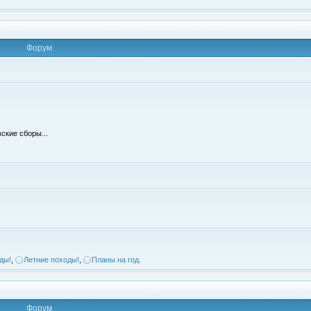
Форум
ские сборы...
ды!
,
Летние походы!
,
Планы на год.
Форум