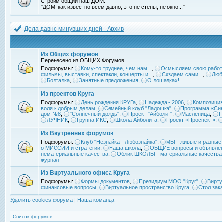
Строим общий наш ДОМ.
"ДОМ, как известно всем давно, это не стены, не окно..."
Дела давно минувших дней - Архив
Из Общих форумов
Перенесено из ОБЩИХ Форумов
Подфорумы:
Кому-то труднее, чем нам...
,
Осмысляем свою работ
фильмы, выставки, спектакли, концерты и...
,
Создаем сами...
,
Люб
Болталка
,
Занятные предложения
,
О лошадках!
Из проектов Круга
Подфорумы:
День рождения КРУГа
,
Надежда - 2006
,
Композиция
воля к добрым делам
,
Семейный клуб "Ладошка"
,
Программа «Син
дом №8
,
"Солнечный дождь"
,
Проект "Айболит"
,
Масленица
,
П
ЛУЧНИК
,
Группа ИКС
,
Школа Айболита
,
Проект «Проспект»
,
Из Внутренних форумов
Подфорумы:
Клуб "Незнайка - Любознайка"
,
МЫ - живые и разные.
о МИССИИ и стратегии
,
Наша школа
,
ОБЩИЕ вопросы и объявле
нематериальные качества
,
Облик ШКОЛЫ - материальные качества
журнал
Из Виртуального офиса Круга
Подфорумы:
Формы документов
,
Президиум МОО "Круг"
,
Вирту
финансовые вопросы
,
Виртуальное пространство Круга
,
Стол зак
Удалить cookies форума
|
Наша команда
Список форумов