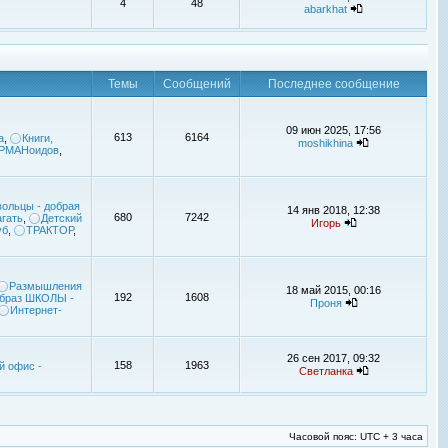
4
48
abarkhat
Темы
Сообщений
Последнее сообщение
09 июн 2025, 17:56
613
6164
а
,
Книги,
moshikhina
УРМАНоидов
,
ольцы - добрая
14 янв 2018, 12:38
680
7242
гать
,
Детский
Игорь
уб
,
ТРАКТОР
,
Размышления
18 май 2015, 00:16
192
1608
браз ШКОЛЫ -
Проня
Интернет-
26 сен 2017, 09:32
158
1963
й офис -
Светланка
Часовой пояс: UTC + 3 часа