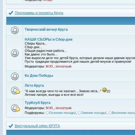
Программы и проекты Круга
Творческий вечер Круга
НАШИ СБОРЫ и Сбор-дни
Сборы Круга...
Сбор-дни...
Общая радостная работа...
Как давно это было...
Уже выросли дети тех детей Круга, которые делали наши давние кругов
Пусть традиции продолжаются для наших детей-внуков и правнуков!
Модераторы:
М.Ю.
,
skvoznyak
Ко Дню Победы
Лето Круга
"А нам всегда чего-то не хватает... Зимою лета..."
)))
Летние лагеря, выезды и все-все-все!
ТурКлуб Круга
Модераторы:
М.Ю.
,
skvoznyak
Подфорумы:
Осенние походы!
,
Зимние походы!
,
Весенние похо
Виртуальный офис КРУГА