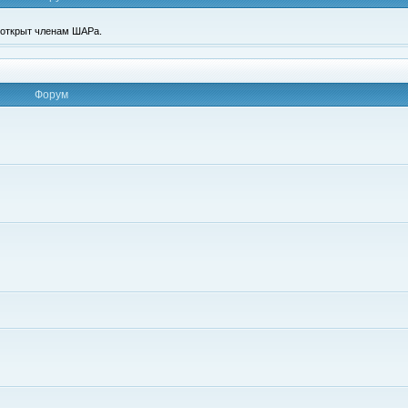
п открыт членам ШАРа.
Форум