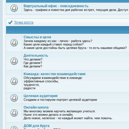
Виртуальный офис - повседневность
Здесь - графики и повестки дня рабочих встреч, текущие дела. Досту
Точка роста
Смыслы и цели
Зачем каждому из нас - лично - работа здесь?
Какие цели каждый ставит перед собою?
А какие цели достойны быть целями Круга - то есть нашими общими?
Деятельность
Что делаем?
Где делаем?
Как делаем?
Команда: качество взаимодействия
Обсуждаем взаимодействие в команде:
эффективные способы,
трудности,
радости
Целевая аудитория
Создаем и тестируем портрет целевой аудитории
Онлайн-школа
Мы многому можем научить желающих учиться.
Ныне это можно делать и онлайн.
Дело новое, нелегкое - но каждый может найти, чем помочь.
ДОМ для Круга