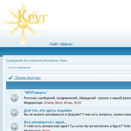
Сайт «Круга»
Сообщения без ответов
|
Активные темы
Список форумов
Общие форумы
"КРУГоверть"
Россыпь сообщений, поздравлений, обращений - разное о нашей разно
Модераторы:
Елена
,
Катя
,
Игорь
,
М.Ю.
Для тех, кто здесь недавно
Вы не можете разобраться в форуме? У вас есть вопросы, нужна помо
Все начинается с идеи...
У тебя есть интересная идея? Ты хотел бы её воплотить в Круге? Теб
Модератор:
Игорь