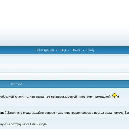
Регистрация
•
FAQ
•
Поиск
•
Вход
Форум
образной жизни, то, что делает ее непредсказуемой и поэтому прекрасной!
))
щь? Загляните сюда, задайте вопрос - администрация форума всегда рада помочь Ва
е нужны сотрудники? Пиши сюда!