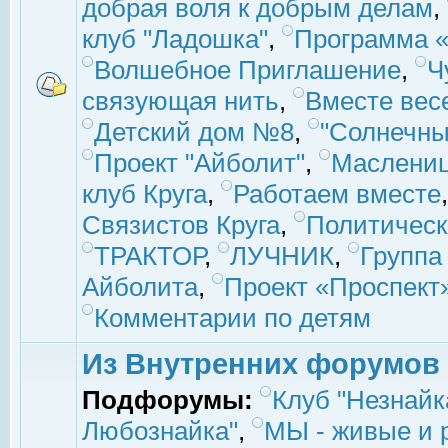
добрая воля к добрым делам
,
клуб "Ладошка"
,
Программа «
Волшебное Приглашение
,
Ч
связующая нить
,
Вместе вес
Детский дом №8
,
"Солнечны
Проект "Айболит"
,
Маслени
клуб Круга
,
Работаем вместе
Связистов Круга
,
Политическ
ТРАКТОР
,
ЛУЧНИК
,
Группа
Айболита
,
Проект «Проспект
Комментарии по детям
Из Внутренних форумов
Подфорумы:
Клуб "Незнайк
Любознайка"
,
МЫ - живые и р