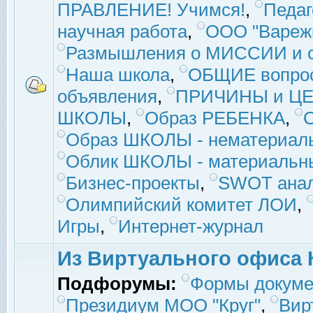
ПРАВЛЕНИЕ! Учимся!
,
Педаг
научная работа
,
ООО "Вареж
Размышления о МИССИИ и с
Наша школа
,
ОБЩИЕ вопро
объявления
,
ПРИЧИНЫ и ЦЕ
ШКОЛЫ
,
Образ РЕБЕНКА
,
Образ ШКОЛЫ - нематериаль
Облик ШКОЛЫ - материальны
Бизнес-проекты
,
SWOT ана
Олимпийский комитет ЛОИ
,
Игры
,
Интернет-журнал
Из Виртуального офиса 
Подфорумы:
Формы докуме
Президиум МОО "Круг"
,
Вир