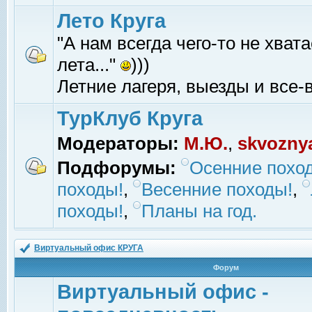
Лето Круга
"А нам всегда чего-то не хвата
лета..."
)))
Летние лагеря, выезды и все-в
ТурКлуб Круга
Модераторы:
М.Ю.
,
skvozny
Подфорумы:
Осенние похо
походы!
,
Весенние походы!
,
походы!
,
Планы на год.
Виртуальный офис КРУГА
Форум
Виртуальный офис -