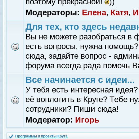
поэтому прекрасной!
))
Модераторы:
Елена
,
Катя
,
И
Для тех, кто здесь недав
Вы не можете разобраться в 
есть вопросы, нужна помощь?
сюда, задайте вопрос - адми
форума всегда рада помочь В
Все начинается с идеи...
У тебя есть интересная идея?
её воплотить в Круге? Тебе н
сотрудники? Пиши сюда!
Модератор:
Игорь
Программы и проекты Круга