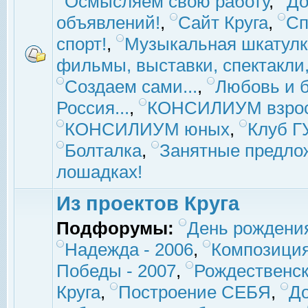
Осмысляем свою работу
,
До
объявлений!
,
Сайт Круга
,
Сп
спорт!
,
Музыкальная шкатулк
фильмы, выставки, спектакли, 
Создаем сами...
,
Любовь и б
Россия...
,
КОНСИЛИУМ взро
КОНСИЛИУМ юных
,
Клуб 
Болталка
,
Занятные предло
лошадках!
Из проектов Круга
Подфорумы:
День рождени
Надежда - 2006
,
Композиция
Победы - 2007
,
Рождественск
Круга
,
Построение СЕБЯ
,
До