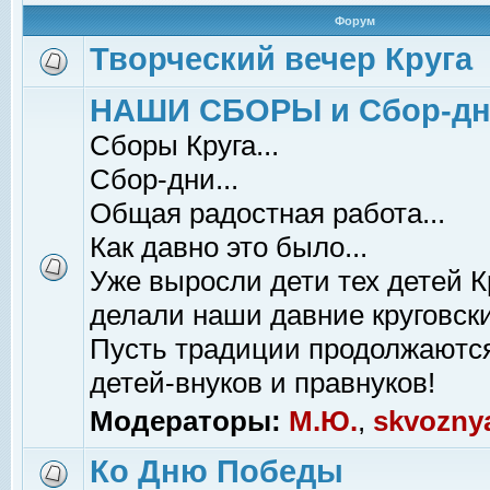
Форум
Творческий вечер Круга
НАШИ СБОРЫ и Сбор-д
Сборы Круга...
Сбор-дни...
Общая радостная работа...
Как давно это было...
Уже выросли дети тех детей К
делали наши давние круговски
Пусть традиции продолжаютс
детей-внуков и правнуков!
Модераторы:
М.Ю.
,
skvozny
Ко Дню Победы