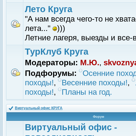
Лето Круга
"А нам всегда чего-то не хвата
лета..."
)))
Летние лагеря, выезды и все-в
ТурКлуб Круга
Модераторы:
М.Ю.
,
skvozny
Подфорумы:
Осенние похо
походы!
,
Весенние походы!
,
походы!
,
Планы на год.
Виртуальный офис КРУГА
Форум
Виртуальный офис -