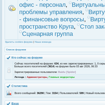
офис - персонал
,
Виртуальны
проблемы управления
,
Вирт
- финансовые вопросы
,
Вирт
пространство Круга
,
Стол зак
Сценарная группа
Удалить cookies форума
|
Наша команда
Список форумов
Кто сейчас на форуме
Сейчас посетителей на форуме:
634
, из них зарегистрированных: 1, 0 скр
Больше всего посетителей (
3614
) на форуме было 03 авг 2026, 06:33
Зарегистрированные пользователи:
Baidu [Spider]
Легенда ::
Администраторы
,
Главные модераторы
Статистика
Всего сообщений:
36290
| Тем:
3154
| Пользователей:
599
| Новый пользов
Вход