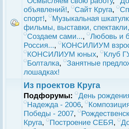
Осмысляем свою работу
,
До
объявлений!
,
Сайт Круга
,
Сп
спорт!
,
Музыкальная шкатулк
фильмы, выставки, спектакли, 
Создаем сами...
,
Любовь и б
Россия...
,
КОНСИЛИУМ взро
КОНСИЛИУМ юных
,
Клуб 
Болталка
,
Занятные предло
лошадках!
Из проектов Круга
Подфорумы:
День рождени
Надежда - 2006
,
Композиция
Победы - 2007
,
Рождественск
Круга
,
Построение СЕБЯ
,
До