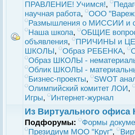
ПРАВЛЕНИЕ! Учимся!
,
Педаг
научная работа
,
ООО "Вареж
Размышления о МИССИИ и с
Наша школа
,
ОБЩИЕ вопро
объявления
,
ПРИЧИНЫ и ЦЕ
ШКОЛЫ
,
Образ РЕБЕНКА
,
Образ ШКОЛЫ - нематериаль
Облик ШКОЛЫ - материальны
Бизнес-проекты
,
SWOT ана
Олимпийский комитет ЛОИ
,
Игры
,
Интернет-журнал
Из Виртуального офиса 
Подфорумы:
Формы докуме
Президиум МОО "Круг"
,
Вир