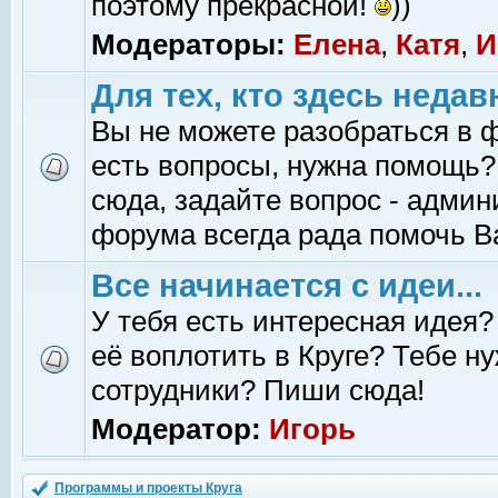
поэтому прекрасной!
))
Модераторы:
Елена
,
Катя
,
И
Для тех, кто здесь недав
Вы не можете разобраться в 
есть вопросы, нужна помощь?
сюда, задайте вопрос - адми
форума всегда рада помочь В
Все начинается с идеи...
У тебя есть интересная идея?
её воплотить в Круге? Тебе н
сотрудники? Пиши сюда!
Модератор:
Игорь
Программы и проекты Круга