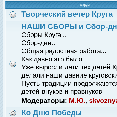
Форум
Творческий вечер Круга
НАШИ СБОРЫ и Сбор-д
Сборы Круга...
Сбор-дни...
Общая радостная работа...
Как давно это было...
Уже выросли дети тех детей К
делали наши давние круговски
Пусть традиции продолжаютс
детей-внуков и правнуков!
Модераторы:
М.Ю.
,
skvozny
Ко Дню Победы