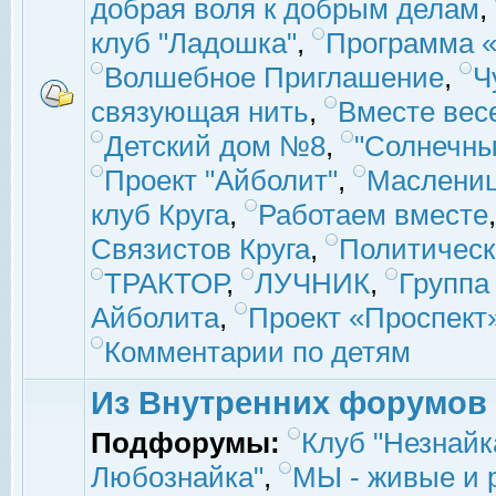
добрая воля к добрым делам
,
клуб "Ладошка"
,
Программа «
Волшебное Приглашение
,
Ч
связующая нить
,
Вместе вес
Детский дом №8
,
"Солнечны
Проект "Айболит"
,
Маслени
клуб Круга
,
Работаем вместе
Связистов Круга
,
Политическ
ТРАКТОР
,
ЛУЧНИК
,
Группа
Айболита
,
Проект «Проспект
Комментарии по детям
Из Внутренних форумов
Подфорумы:
Клуб "Незнайк
Любознайка"
,
МЫ - живые и р