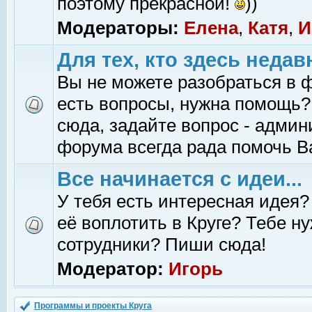
поэтому прекрасной!
))
Модераторы:
Елена
,
Катя
,
И
Для тех, кто здесь недав
Вы не можете разобраться в 
есть вопросы, нужна помощь?
сюда, задайте вопрос - адми
форума всегда рада помочь В
Все начинается с идеи...
У тебя есть интересная идея?
её воплотить в Круге? Тебе н
сотрудники? Пиши сюда!
Модератор:
Игорь
Программы и проекты Круга