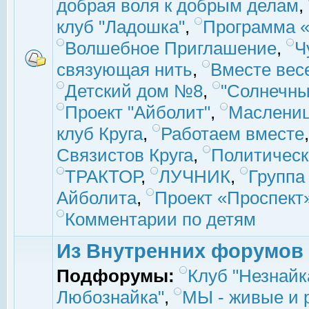
добрая воля к добрым делам
,
клуб "Ладошка"
,
Программа «
Волшебное Приглашение
,
Ч
связующая нить
,
Вместе вес
Детский дом №8
,
"Солнечны
Проект "Айболит"
,
Маслени
клуб Круга
,
Работаем вместе
Связистов Круга
,
Политическ
ТРАКТОР
,
ЛУЧНИК
,
Группа
Айболита
,
Проект «Проспект
Комментарии по детям
Из Внутренних форумов
Подфорумы:
Клуб "Незнайк
Любознайка"
,
МЫ - живые и р