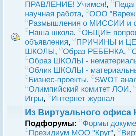
ПРАВЛЕНИЕ! Учимся!
,
Педаг
научная работа
,
ООО "Вареж
Размышления о МИССИИ и с
Наша школа
,
ОБЩИЕ вопро
объявления
,
ПРИЧИНЫ и ЦЕ
ШКОЛЫ
,
Образ РЕБЕНКА
,
Образ ШКОЛЫ - нематериаль
Облик ШКОЛЫ - материальны
Бизнес-проекты
,
SWOT ана
Олимпийский комитет ЛОИ
,
Игры
,
Интернет-журнал
Из Виртуального офиса 
Подфорумы:
Формы докуме
Президиум МОО "Круг"
,
Вир