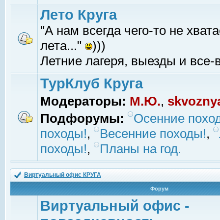
Лето Круга
"А нам всегда чего-то не хвата
лета..."
)))
Летние лагеря, выезды и все-в
ТурКлуб Круга
Модераторы:
М.Ю.
,
skvozny
Подфорумы:
Осенние похо
походы!
,
Весенние походы!
,
походы!
,
Планы на год.
Виртуальный офис КРУГА
Форум
Виртуальный офис -