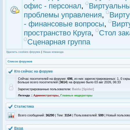
офис - персонал
,
Виртуальны
проблемы управления
,
Вирт
- финансовые вопросы
,
Вирт
пространство Круга
,
Стол зак
Сценарная группа
Удалить cookies форума
|
Наша команда
Список форумов
Кто сейчас на форуме
Сейчас посетителей на форуме:
696
, из них зарегистрированных: 1, 0 скр
Больше всего посетителей (
3614
) на форуме было 03 авг 2026, 06:33
Зарегистрированные пользователи:
Baidu [Spider]
Легенда ::
Администраторы
,
Главные модераторы
Статистика
Всего сообщений:
36290
| Тем:
3154
| Пользователей:
599
| Новый пользов
Вход