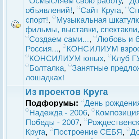
Осмысляем свою работу
,
До
объявлений!
,
Сайт Круга
,
Сп
спорт!
,
Музыкальная шкатулк
фильмы, выставки, спектакли, 
Создаем сами...
,
Любовь и б
Россия...
,
КОНСИЛИУМ взро
КОНСИЛИУМ юных
,
Клуб 
Болталка
,
Занятные предло
лошадках!
Из проектов Круга
Подфорумы:
День рождени
Надежда - 2006
,
Композиция
Победы - 2007
,
Рождественск
Круга
,
Построение СЕБЯ
,
До