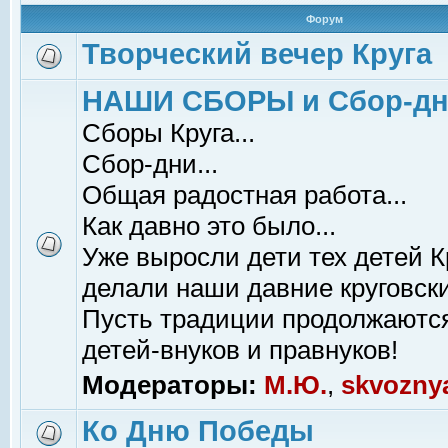
Форум
Творческий вечер Круга
НАШИ СБОРЫ и Сбор-д
Сборы Круга...
Сбор-дни...
Общая радостная работа...
Как давно это было...
Уже выросли дети тех детей К
делали наши давние круговски
Пусть традиции продолжаютс
детей-внуков и правнуков!
Модераторы:
М.Ю.
,
skvozny
Ко Дню Победы